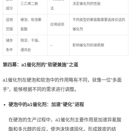
三乙烯二胺
决定催化剂的性能
成分
法
适用
硬泡、软泡聚
不同类型的聚氨酯需要选择合适的
应用经验
范围
氨酯
催化剂
储存
阴凉、干燥、
–
影响催化剂的保质期
条件
通风处
第四幕：a1催化剂的“软硬兼施”之道
a1催化剂在硬泡和软泡中的作用略有不同，就像一位“多面
手”，能够根据不同的需求进行调整。
硬泡中的a1催化剂：加速“硬化”进程
在硬泡的生产过程中，a1催化剂主要作用是加速异氰酸
酯和多元醇的反应，使泡沫快速固化，形成致密的结