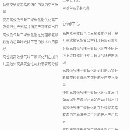
二甲基苄胺
轨道交通聚氨酯内饰件的室内空气质
甲基单胺防护措施
量
使用高效低气味三聚催化剂优化高回
新闻中心
弹海绵生产流程并满足严苛环保出口
高性能高效低气味三聚催化剂对于提
高效低气味三聚催化剂在处理聚氨酯
升高端聚氨酯复合材料环保级别效能
软泡内芯异味去除工艺的技术应用指
分析高效低气味三聚催化剂在不同环
导
境下维持催化性能且保证气味控制表
高性能高效低气味三聚催化剂在提升
现
儿童泡沫玩具安全性与触感表现分析
高效低气味三聚催化剂如何助力提升
轨道交通聚氨酯内饰件的室内空气质
量
使用高效低气味三聚催化剂优化高回
弹海绵生产流程并满足严苛环保出口
高效低气味三聚催化剂在处理聚氨酯
软泡内芯异味去除工艺的技术应用指
导