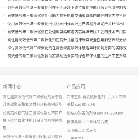
分析高效低气味三聚催化剂在不同环境下维持催化性能且保证气味控制表
现
高效低气味三聚催化剂如何助力提升轨道交通聚氨酯内饰件的室内空气质
量
使用高效低气味三聚催化剂优化高回弹海绵生产流程并满足严苛环保出口
高效低气味三聚催化剂在处理聚氨酯软泡内芯异味去除工艺的技术应用指
导
高性能高效低气味三聚催化剂在提升儿童泡沫玩具安全性与触感表现分析
探讨高效低气味三聚催化剂在降低聚氨酯喷涂硬泡异味影响方面的实际效
果
高效低气味三聚催化剂协助家具制造业实现绿色环保认证的生产工艺升级
新闻中心
产品应用
高性能高效低气味三聚催化剂对于提
四甲基胍 有机碱催化剂 1,1,3,3-四甲
升高端聚氨酯复合材料环保级别效能
基胍 cas 80-70-6
分析高效低气味三聚催化剂在不同环
粘结力改善助剂nt add as3228.pdf
境下维持催化性能且保证气味控制表
低游离度tdi三聚体的合成
现
五甲基二乙烯三胺
高效低气味三聚催化剂如何助力提升