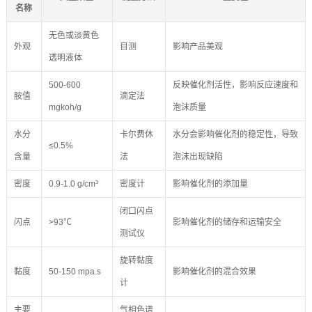
名称
无色或淡黄色
外观
目测
影响产品美观
透明液体
500-600
反映催化剂活性，影响反应速度和
胺值
滴定法
mgkoh/g
泡沫质量
水分
卡尔费休
水分会影响催化剂的稳定性，导致
≤0.5%
含量
法
泡沫出现缺陷
密度
0.9-1.0 g/cm³
密度计
影响催化剂的添加量
闭口闪点
闪点
>93℃
影响催化剂的储存和运输安全
测试仪
旋转黏度
黏度
50-150 mpa.s
影响催化剂的混合效果
计
主要
气相色谱