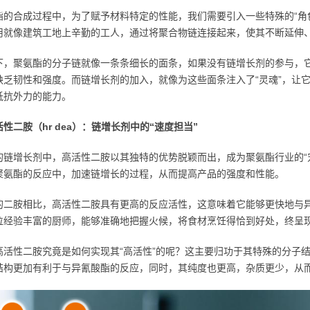
酯的合成过程中，为了赋予材料特定的性能，我们需要引入一些特殊的“角
用就像建筑工地上辛勤的工人，通过将聚合物链连接起来，使其不断延伸
下，聚氨酯的分子链就像一条条细长的面条，如果没有链增长剂的参与，
缺乏韧性和强度。而链增长剂的加入，就像为这些面条注入了“灵魂”，让它
抵抗外力的能力。
性二胺（hr dea）：链增长剂中的“速度担当”
的链增长剂中，高活性二胺以其独特的优势脱颖而出，成为聚氨酯行业的“宠
聚氨酯的反应中，加速链增长的过程，从而提高产品的强度和性能。
的二胺相比，高活性二胺具有更高的反应活性，这意味着它能够更快地与
位经验丰富的厨师，能够准确地把握火候，将食材烹饪得恰到好处，终呈
高活性二胺究竟是如何实现其“高活性”的呢？这主要归功于其特殊的分子
结构更加有利于与异氰酸酯的反应，同时，其纯度也更高，杂质更少，从