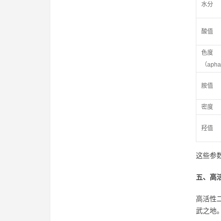
水分
酸值
色度
（aph
胺值
密度
羟值
这些参
五、高
高活性
武之地