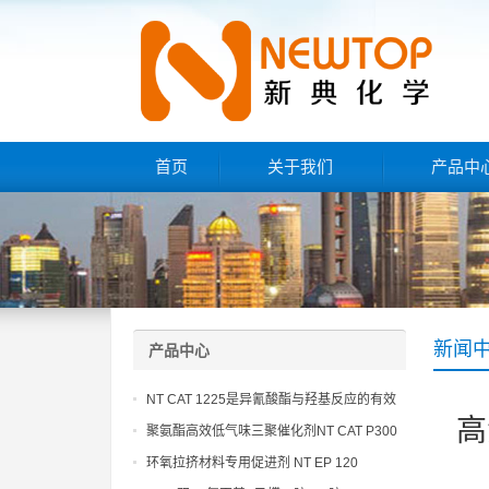
首页
关于我们
产品中
新闻
产品中心
NT CAT 1225是异氰酸酯与羟基反应的有效
高
催化剂
聚氨酯高效低气味三聚催化剂NT CAT P300
环氧拉挤材料专用促进剂 NT EP 120