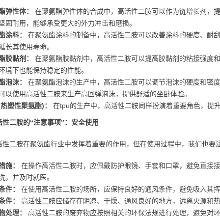
酯弹性体：
在聚氨酯弹性体的合成中，高活性二胺可以作为链增长剂，提
坚固耐用，能够承受更大的外力冲击和磨损。
酯涂料：
在聚氨酯涂料的制备中，高活性二胺可以改善涂料的硬度、耐刮
延长其使用寿命。
酯胶黏剂：
在聚氨酯胶黏剂中，高活性二胺可以提高胶黏剂的粘接强度和
环境下也能保持稳定的性能。
酯泡沫：
在聚氨酯泡沫的生产中，高活性二胺可以调节泡沫的硬度和密度
可以使用高活性二胺来生产高回弹泡沫，提供舒适的坐卧体验。
u (热塑性聚氨酯)：
在tpu的生产中，高活性二胺同样扮演着重要角色，提升
活性二胺的“注意事项”：安全使用
活性二胺在聚氨酯行业中发挥着重要的作用，但在使用过程中，我们也要
措施：
在操作高活性二胺时，应佩戴防护眼镜、手套和口罩，避免直接接
洗，并及时就医。
条件：
在使用高活性二胺的场所，应保持良好的通风条件，避免吸入其
条件：
高活性二胺应储存在阴凉、干燥、通风良好的地方，远离火源和
物处理：
高活性二胺的废弃物应按照相关的环保法规进行处理，避免对