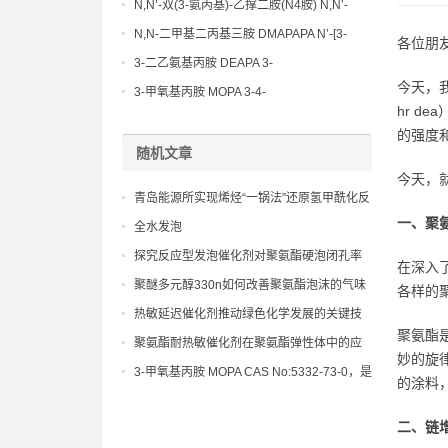
N,N’-双(3-氨丙基)-乙撑二胺(N4胺) N,N’-
Bis(3-aminopropyl)-ethylenediamine CAS
N,N-二甲基二丙基三胺 DMAPAPA N’-[3-
各位朋
No10563-26-5
(dimethylamino)propyllpropane-1,3-
3-二乙氨基丙胺 DEAPA 3-
diamine CAS No10563-29-8
今天，我
(Diethylamino)propylamine CAS No 104-
3-甲氧基丙胺 MOPA 3-4-
hr 
78-9
Methoxypropylamine CAS No 5332-73-0
的强度
随机文章
今天，
青岛能源所实现烯烃“一锅法”还原氢甲酰化反
应直接合成线性醇
一、聚
全水发泡
探究反应型发泡催化剂对聚氨酯硬泡闭孔率
在深入
和热导率的影响
聚醚多元醇330n如何改善聚氨酯泡沫的气味
各样的
和voc
热敏延迟催化剂推动绿色化学发展的关键技
聚氨酯
术之一
聚氨酯耐热敏催化剂在聚氨酯弹性体中的应
妙的旋
用，确保产品在高温环境下的性能稳定。
3-甲氧基丙胺 MOPA CAS No:5332-73-0，是
的涂料
制备特种涂料、胶黏剂和电子化学品的重要
中间体
二、链