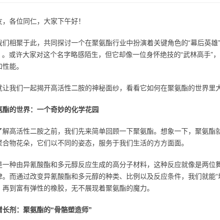
友，各位同仁，大家下午好！
们相聚于此，共同探讨一个在聚氨酯行业中扮演着关键角色的“幕后英雄”——高活性二胺（h
dea）。或许大家对这个名字略感陌生，但它却像一位身怀绝技的“武林高手
和性能。
就让我们一起揭开高活性二胺的神秘面纱，看看它如何在聚氨酯的世界里
氨酯的世界：一个奇妙的化学花园
了解高活性二胺之前，我们先来简单回顾一下聚氨酯。想象一下，聚氨酯
聚合物花朵，它们以不同的姿态，服务于我们生活的方方面面。
是一种由异氰酸酯和多元醇反应生成的高分子材料，这种反应就像是两位
律。而通过改变异氰酸酯和多元醇的种类、比例以及反应条件，我们就能“
，再到富有弹性的橡胶，无不展现着聚氨酯的魔力。
增长剂：聚氨酯的“骨骼塑造师”