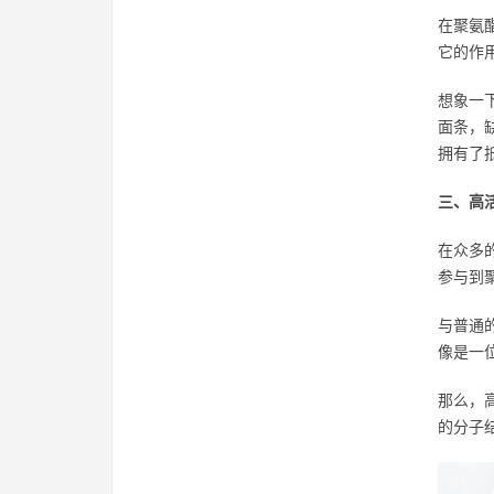
在聚氨
它的作
想象一
面条，
拥有了
三、高活
在众多
参与到
与普通
像是一
那么，
的分子