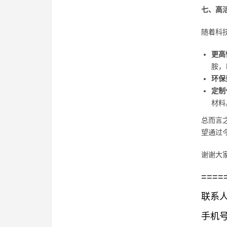
七、高
随着科
更高
胺，
环保
定制
材料
总而言
望通过
谢谢大
====
联系人
手机号码