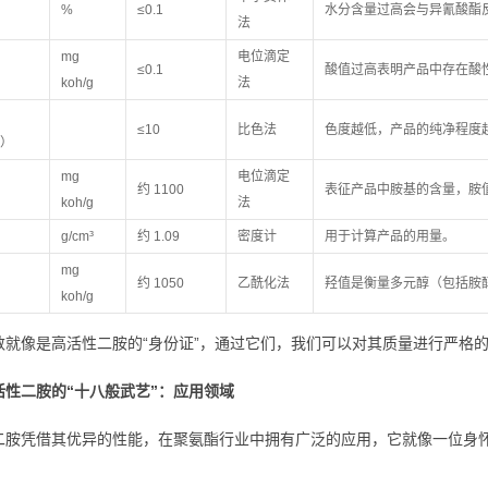
%
≤0.1
水分含量过高会与异氰酸酯
法
mg
电位滴定
≤0.1
酸值过高表明产品中存在酸
koh/g
法
≤10
比色法
色度越低，产品的纯净程度
a）
mg
电位滴定
约 1100
表征产品中胺基的含量，胺
koh/g
法
g/cm³
约 1.09
密度计
用于计算产品的用量。
mg
约 1050
乙酰化法
羟值是衡量多元醇（包括胺
koh/g
数就像是高活性二胺的“身份证”，通过它们，我们可以对其质量进行严格
活性二胺的“十八般武艺”：应用领域
二胺凭借其优异的性能，在聚氨酯行业中拥有广泛的应用，它就像一位身怀
。