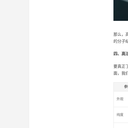
那么，
的分子
四、高
要真正
面，我
参
外观
纯度