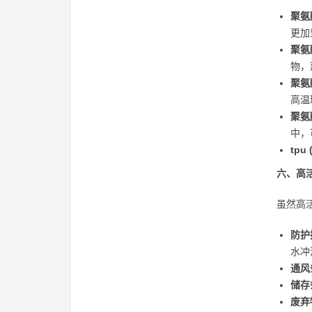
聚氨
更加
聚氨
物，
聚氨
高温
聚氨
中，
tp
六、高
虽然高
防护
水冲
通风
储存
废弃