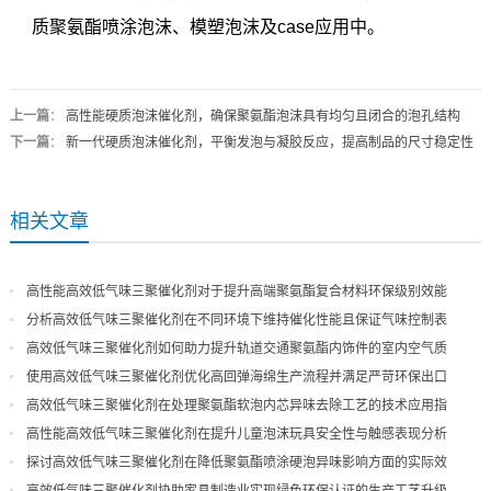
质聚氨酯喷涂泡沫、模塑泡沫及case应用中。
上一篇
：
高性能硬质泡沫催化剂，确保聚氨酯泡沫具有均匀且闭合的泡孔结构
下一篇
：
新一代硬质泡沫催化剂，平衡发泡与凝胶反应，提高制品的尺寸稳定性
相关文章
高性能高效低气味三聚催化剂对于提升高端聚氨酯复合材料环保级别效能
分析高效低气味三聚催化剂在不同环境下维持催化性能且保证气味控制表
现
高效低气味三聚催化剂如何助力提升轨道交通聚氨酯内饰件的室内空气质
量
使用高效低气味三聚催化剂优化高回弹海绵生产流程并满足严苛环保出口
高效低气味三聚催化剂在处理聚氨酯软泡内芯异味去除工艺的技术应用指
导
高性能高效低气味三聚催化剂在提升儿童泡沫玩具安全性与触感表现分析
探讨高效低气味三聚催化剂在降低聚氨酯喷涂硬泡异味影响方面的实际效
果