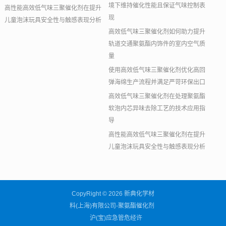
境下维持催化性能且保证气味控制表
高性能高效低气味三聚催化剂在提升
现
儿童泡沫玩具安全性与触感表现分析
高效低气味三聚催化剂如何助力提升
轨道交通聚氨酯内饰件的室内空气质
量
使用高效低气味三聚催化剂优化高回
弹海绵生产流程并满足严苛环保出口
高效低气味三聚催化剂在处理聚氨酯
软泡内芯异味去除工艺的技术应用指
导
高性能高效低气味三聚催化剂在提升
儿童泡沫玩具安全性与触感表现分析
CopyRight © 2026 新典化学材
料(上海)有限公司-聚氨酯催化剂
沪(宝)应急管危经许