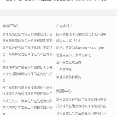
高效低气味三聚催化剂协助家具制造业实现绿色环保认证的生产工艺升级
新闻中心
产品应用
高性能高效低气味三聚催化剂对于提
四甲基胍 有机碱催化剂 1,1,3,3-四甲
升高端聚氨酯复合材料环保级别效能
基胍 cas 80-70-6
分析高效低气味三聚催化剂在不同环
粘结力改善助剂nt add as3228.pdf
境下维持催化性能且保证气味控制表
低游离度tdi三聚体的合成
现
五甲基二乙烯三胺
高效低气味三聚催化剂如何助力提升
二甲基苄胺
轨道交通聚氨酯内饰件的室内空气质
甲基单胺防护措施
量
使用高效低气味三聚催化剂优化高回
新闻中心
弹海绵生产流程并满足严苛环保出口
高性能高效低气味三聚催化剂对于提
高效低气味三聚催化剂在处理聚氨酯
升高端聚氨酯复合材料环保级别效能
软泡内芯异味去除工艺的技术应用指
分析高效低气味三聚催化剂在不同环
导