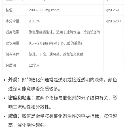
胺值
200 – 300 mg koh/g
gb/t 259
水分含量
≤ 0.5%
gb/t 6283
适用范围
聚氨酯硬质泡沫，适用于建筑保温、冷藏设备等
建议用量
0.5 – 2.0 phr (相对于多元醇的重量)
储存条件
阴凉、干燥、通风处，避免阳光直射
保质期
12个月
外观：
好的催化剂通常是透明或接近透明的液体，颜色
过深可能意味着杂质较多。
密度和粘度：
这两个指标与催化剂的分子结构有关，影
响其流动性和分散性。
胺值：
胺值是衡量胺类催化剂活性的重要指标，胺值越
高，催化活性越强。