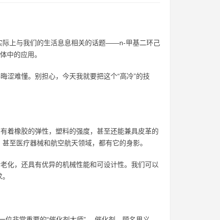
际上与我们的生活息息相关的话题——n-甲基二环己
酯弹性体中的应用。
晦涩难懂。别担心，今天我就要把这个“高冷”的技
拥有着橡胶的弹性，塑料的强度，甚至还能兼具皮革的
，甚至医疗器械和航空航天领域，都有它的身影。
耐老化，还具有优异的机械性能和可设计性。我们可以
求。
一位非常重要的“催化剂大师”。 催化剂，顾名思义，