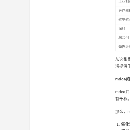
工业制
医疗器
航空航
涂料
粘合剂
弹性纤
从这张
活提供
mdca
mdc
有千秋。
那么，
催化