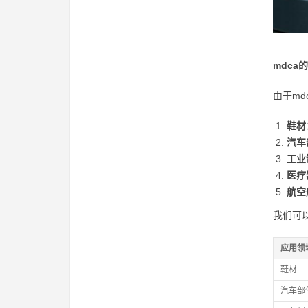
mdc
由于m
鞋材
汽车
工业
医疗
航空
我们可
应用领
鞋材
汽车部