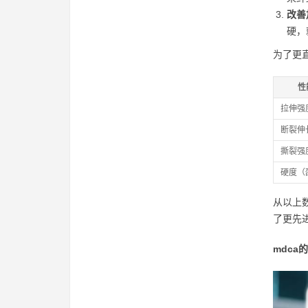
改善
硬，
为了更
性
拉伸强
断裂伸
撕裂强度
硬度（
从以上
了更先
mdc