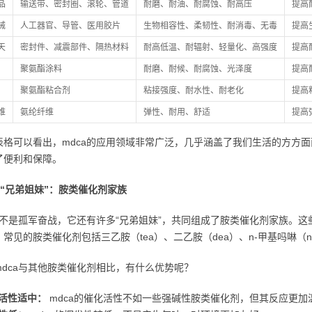
品
输送带、密封圈、滚轮、管道
耐磨、耐油、耐腐蚀、耐高压
提高
械
人工器官、导管、医用胶片
生物相容性、柔韧性、耐消毒、无毒
提高
天
密封件、减震部件、隔热材料
耐高低温、耐辐射、轻量化、高强度
提高
聚氨酯涂料
耐磨、耐候、耐腐蚀、光泽度
提高
聚氨酯粘合剂
粘接强度、耐水性、耐老化
提高
维
氨纶纤维
弹性、耐用、舒适
提高
表格可以看出，mdca的应用领域非常广泛，几乎涵盖了我们生活的方方面
了便利和保障。
的“兄弟姐妹”：胺类催化剂家族
a并不是孤军奋战，它还有许多“兄弟姐妹”，共同组成了胺类催化剂家族。
常见的胺类催化剂包括三乙胺（tea）、二乙胺（dea）、n-甲基吗啉（
mdca与其他胺类催化剂相比，有什么优势呢？
活性适中：
mdca的催化活性不如一些强碱性胺类催化剂，但其反应更加