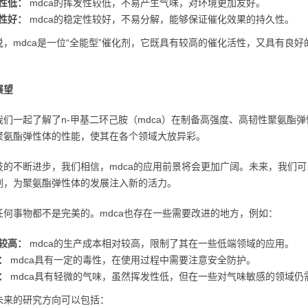
性低：
mdca的挥发性较低，不易产生气味，对环境更加友好。
性好：
mdca的稳定性较好，不易分解，能够保证催化效果的持久性。
说，mdca是一位“全能型”催化剂，它既具有较高的催化活性，又具有良
展望
我们一起了解了n-甲基二环己胺（mdca）在制备高强度、高韧性聚氨酯弹
聚氨酯弹性体的性能，使其在各个领域大放异彩。
技的不断进步，我们相信，mdca的应用前景将会更加广阔。未来，我们可
剂，为聚氨酯弹性体的发展注入新的活力。
任何事物都不是完美的。mdca也存在一些需要改进的地方，例如：
较高：
mdca的生产成本相对较高，限制了其在一些低端领域的应用。
：
mdca具有一定的毒性，在使用过程中需要注意安全防护。
：
mdca具有轻微的气味，虽然挥发性低，但在一些对气味敏感的领域仍
未来的研究方向可以包括：