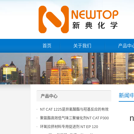
首页
关于我们
产品中
新闻
产品中心
NT CAT 1225是异氰酸酯与羟基反应的有效
催化剂
聚氨酯高效低气味三聚催化剂NT CAT P300
环氧拉挤材料专用促进剂 NT EP 120