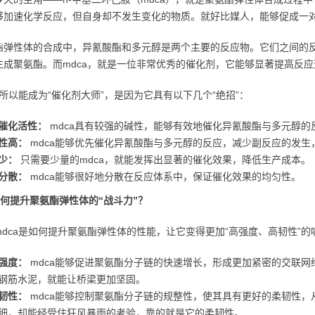
够加速化学反应，但自身却不发生变化的物质。就好比媒人，能够促成一
酯弹性体的合成中，异氰酸酯和多元醇是两个主要的反应物。它们之间的反
生成聚氨酯。而mdca，就是一位非常优秀的催化剂，它能够显著提高反
之所以能成为“催化剂大师”，是因为它具有以下几个“绝招”：
催化活性：
mdca具有较强的碱性，能够有效地催化异氰酸酯与多元醇的
性高：
mdca能够优先催化异氰酸酯与多元醇的反应，减少副反应的发生
少：
只需要少量的mdca，就能发挥出显著的催化效果，降低生产成本。
分散：
mdca能够很好地分散在反应体系中，保证催化效果的均匀性。
如何提升聚氨酯弹性体的“战斗力”？
mdca是如何提升聚氨酯弹性体的性能，让它变得更加“高强度、高韧性”的
强度：
mdca能够促进聚氨酯分子链的快速增长，形成更加紧密的交联
钢筋水泥，就能让桥梁更加坚固。
韧性：
mdca能够控制聚氨酯分子链的规整性，使其具有更好的柔韧性
细，却能经受住狂风暴雨的考验，靠的就是它的柔韧性。