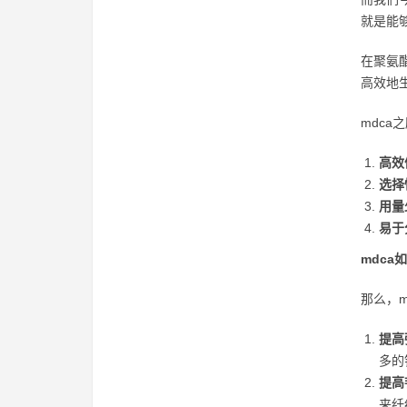
就是能
在聚氨
高效地
mdca
高效
选择
用量
易于
mdca
那么，
提高
多的
提高
来纤