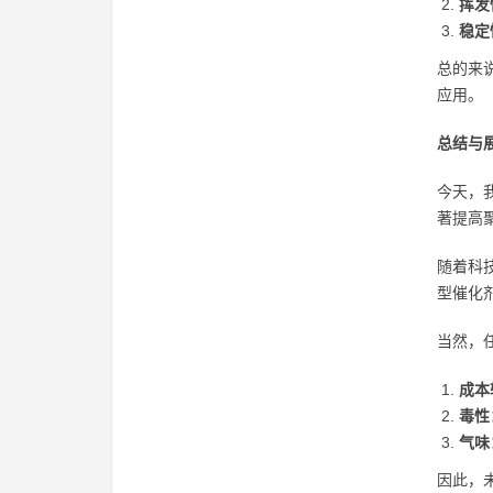
挥发
稳定
总的来
应用。
总结与
今天，
著提高
随着科
型催化
当然，
成本
毒性
气味
因此，