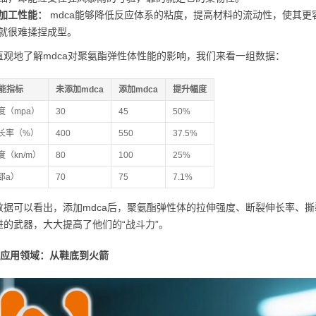
加工性能：
mdca能够降低反应体系的粘度，提高材料的流动性，使其
就很难揉捏成型。
直观地了解mdca对聚氨酯弹性体性能的影响，我们来看一组数据：
能指标
未添加mdca
添加mdca
提升幅度
度（mpa）
30
45
50%
长率（%）
400
550
37.5%
（kn/m）
80
100
25%
邵a）
70
75
7.1%
数据可以看出，添加mdca后，聚氨酯弹性体的拉伸强度、断裂伸长率、
进的武器，大大提高了他们的“战斗力”。
a的应用领域：从鞋底到火箭