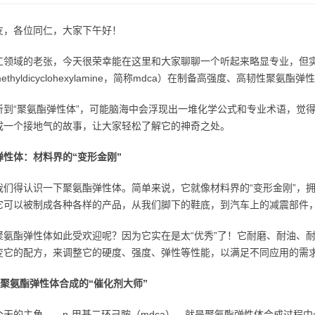
友，各位同仁，大家下午好！
工领域的老张，今天很荣幸能在这里和大家聊聊一个听起来略显专业，但实
methyldicyclohexylamine，简称mdca）在制备高强度、高韧性聚氨
听到“聚氨酯弹性体”，可能脑海中会浮现出一堆化学公式和专业术语，觉得
成一个接地气的故事，让大家轻松了解它的神奇之处。
弹性体：材料界的“变形金刚”
我们得认识一下聚氨酯弹性体。简单来说，它就像材料界的“变形金刚”，
它可以被制成各种各样的产品，从我们脚下的鞋底，到汽车上的减震部件
聚氨酯弹性体如此受欢迎呢？因为它实在是太“优秀”了！它耐磨、耐油、
变它的配方，来调整它的硬度、强度、弹性等性能，以满足不同应用的需
：聚氨酯弹性体合成的“催化剂大师”
今天的主角——n-甲基二环己胺（mdca），就是聚氨酯弹性体合成过程中