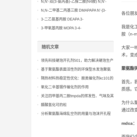
N,N’-双(3-氨丙基)-乙撑二胺(N4胺) N,N’-
Bis(3-aminopropyl)-ethylenediamine CAS
N,N-二甲基二丙基三胺 DMAPAPA N’-[3-
各位朋
No10563-26-5
(dimethylamino)propyllpropane-1,3-
3-二乙氨基丙胺 DEAPA 3-
diamine CAS No10563-29-8
我是化
(Diethylamino)propylamine CAS No 104-
3-甲氧基丙胺 MOPA 3-4-
胺（n-
78-9
Methoxypropylamine CAS No 5332-73-0
随机文章
大家一
术，变
领先科技硬泡开孔剂501，助力解决硬泡生产
中的开孔难题
聚氨酯
基于聚氨酯表面活性剂的环保型水发泡聚氨
酯体系性能优化
隔热材料热稳定性优化：胺类催化剂kc101的
首先，
技术分析
氧化二辛基锡作催化剂的作用
质感。
关注四甲基丙二胺tmpda的挥发性、气味及其
为什么
对工作环境的影响
醋酸氢化可的松
通过改
分析聚氨酯海绵乱空剂的用量与泡沫开孔程
度的关系
mdca
而我们