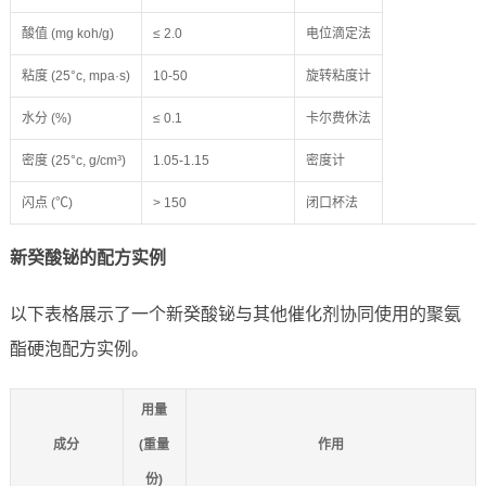
酸值 (mg koh/g)
≤ 2.0
电位滴定法
粘度 (25°c, mpa·s)
10-50
旋转粘度计
水分 (%)
≤ 0.1
卡尔费休法
密度 (25°c, g/cm³)
1.05-1.15
密度计
闪点 (℃)
> 150
闭口杯法
新癸酸铋的配方实例
以下表格展示了一个新癸酸铋与其他催化剂协同使用的聚氨
酯硬泡配方实例。
用量
成分
(重量
作用
份)