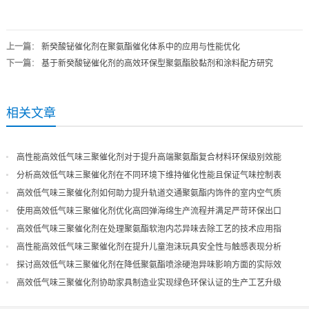
上一篇
：
新癸酸铋催化剂在聚氨酯催化体系中的应用与性能优化
下一篇
：
基于新癸酸铋催化剂的高效环保型聚氨酯胶黏剂和涂料配方研究
相关文章
高性能高效低气味三聚催化剂对于提升高端聚氨酯复合材料环保级别效能
分析高效低气味三聚催化剂在不同环境下维持催化性能且保证气味控制表
现
高效低气味三聚催化剂如何助力提升轨道交通聚氨酯内饰件的室内空气质
量
使用高效低气味三聚催化剂优化高回弹海绵生产流程并满足严苛环保出口
高效低气味三聚催化剂在处理聚氨酯软泡内芯异味去除工艺的技术应用指
导
高性能高效低气味三聚催化剂在提升儿童泡沫玩具安全性与触感表现分析
探讨高效低气味三聚催化剂在降低聚氨酯喷涂硬泡异味影响方面的实际效
果
高效低气味三聚催化剂协助家具制造业实现绿色环保认证的生产工艺升级