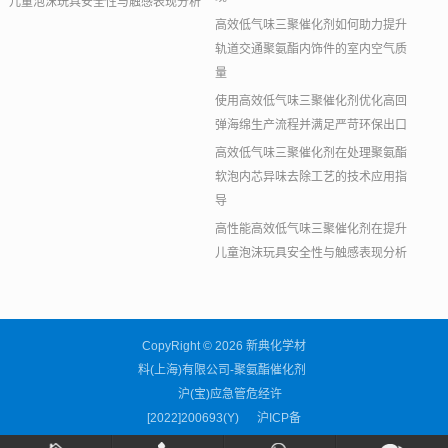
儿童泡沫玩具安全性与触感表现分析
高效低气味三聚催化剂如何助力提升
轨道交通聚氨酯内饰件的室内空气质
量
使用高效低气味三聚催化剂优化高回
弹海绵生产流程并满足严苛环保出口
高效低气味三聚催化剂在处理聚氨酯
软泡内芯异味去除工艺的技术应用指
导
高性能高效低气味三聚催化剂在提升
儿童泡沫玩具安全性与触感表现分析
CopyRight © 2026 新典化学材
料(上海)有限公司-聚氨酯催化剂
沪(宝)应急管危经许
[2022]200693(Y)
沪ICP备
11038676号-59