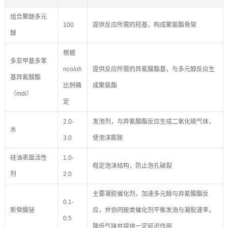
组合聚醚多元
100
提供反应所需的羟基，构成聚氨酯骨架
醇
根据
多亚甲基多苯
nco/oh
提供反应所需的异氰酸酯基，与多元醇反应生
基异氰酸酯
比例确
成聚氨酯
（mdi）
定
2.0-
发泡剂，与异氰酸酯反应生成二氧化碳气体，
水
3.0
使泡沫膨胀
硅油表面活性
1.0-
稳定泡沫结构，防止泡孔破裂
剂
2.0
主要凝胶催化剂，加速多元醇与异氰酸酯反
0.1-
新癸酸铋
应，并协同胺类催化剂平衡发泡与凝胶速率，
0.5
降低气味并提供一定延迟作用