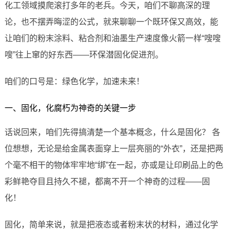
化工领域摸爬滚打多年的老兵。今天，咱们不聊高深的理
论，也不摆弄晦涩的公式，就来聊聊一个既环保又高效，能
让咱们的粉末涂料、粘合剂和油墨生产速度像火箭一样“嗖嗖
嗖”往上窜的好东西——环保潜固化促进剂。
咱们的口号是：绿色化学，加速未来！
一、固化，化腐朽为神奇的关键一步
话说回来，咱们先得搞清楚一个基本概念，什么是固化？ 各
位想想，无论是给金属表面穿上一层亮丽的“外衣”，还是把两
个毫不相干的物体牢牢地“绑”在一起，亦或是让印刷品上的色
彩鲜艳夺目且持久不褪，都离不开一个神奇的过程——固
化！
固化，简单来说，就是把液态或者粉末状的材料，通过化学