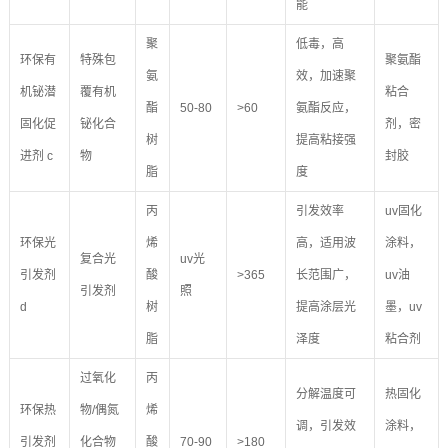
能
聚
低毒，高
环保有
特殊包
聚氨酯
氨
效，加速聚
机铋潜
覆有机
粘合
酯
50-80
>60
氨酯反应，
固化促
铋化合
剂，密
树
提高粘接强
进剂 c
物
封胶
脂
度
丙
引发效率
uv固化
环保光
烯
高，适用波
涂料，
复合光
uv光
引发剂
酸
>365
长范围广，
uv油
引发剂
照
d
树
提高涂层光
墨，uv
脂
泽度
粘合剂
过氧化
丙
分解温度可
热固化
环保热
物/偶氮
烯
调，引发效
涂料，
引发剂
化合物
酸
70-90
>180