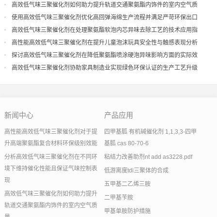
现
高效低气味三聚催化剂如何助力提升轨道交通聚氨酯内饰件的室内空气质
量
使用高效低气味三聚催化剂优化高回弹海绵生产流程并满足严苛环保出口
高效低气味三聚催化剂在处理聚氨酯软泡内芯异味去除工艺的技术应用指
导
高性能高效低气味三聚催化剂在提升儿童泡沫玩具安全性与触感表现分析
探讨高效低气味三聚催化剂在降低聚氨酯喷涂硬泡异味影响方面的实际效
果
高效低气味三聚催化剂协助家具制造业实现绿色环保认证的生产工艺升级
新闻中心
产品应用
高性能高效低气味三聚催化剂对于提
四甲基胍 有机碱催化剂 1,1,3,3-四甲
升高端聚氨酯复合材料环保级别效能
基胍 cas 80-70-6
分析高效低气味三聚催化剂在不同环
粘结力改善助剂nt add as3228.pdf
境下维持催化性能且保证气味控制表
低游离度tdi三聚体的合成
现
五甲基二乙烯三胺
高效低气味三聚催化剂如何助力提升
二甲基苄胺
轨道交通聚氨酯内饰件的室内空气质
甲基单胺防护措施