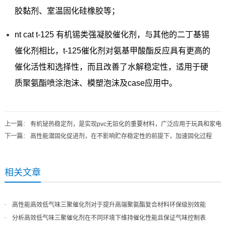
胶黏剂、室温固化硅橡胶等；
nt cat t-125 有机锡类强凝胶催化剂，与其他的二丁基锡
催化剂相比，t-125催化剂对氨基甲酸酯反应具有更高的
催化活性和选择性，而且改善了水解稳定性，适用于硬
质聚氨酯喷涂泡沫、模塑泡沫及case应用中。
上一篇
：
有机铋热稳定剂，是实现pvc无铅化的重要材料，广泛应用于玩具和家电
下一篇
：
高性能潜固化促进剂，在不影响贮存稳定性的前提下，加速固化过程
相关文章
高性能高效低气味三聚催化剂对于提升高端聚氨酯复合材料环保级别效能
分析高效低气味三聚催化剂在不同环境下维持催化性能且保证气味控制表