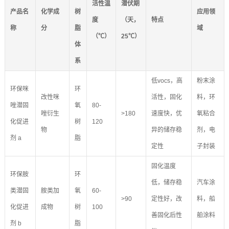
活性温
潜伏期
产品名
化学成
树
应用领
度
（天，
特点
称
分
脂
域
（℃）
25℃）
体
系
低vocs，高
粉末涂
环保咪
环
改性咪
活性，固化
料，环
唑潜固
氧
80-
唑衍生
>180
速度快，优
氧粘合
化促进
树
120
物
异的储存稳
剂，电
剂 a
脂
定性
子封装
固化温度
环保胺
环
低，储存稳
汽车涂
类潜固
胺类加
氧
60-
>90
定性好，改
料，船
化促进
成物
树
100
善固化后性
舶涂料
剂 b
脂