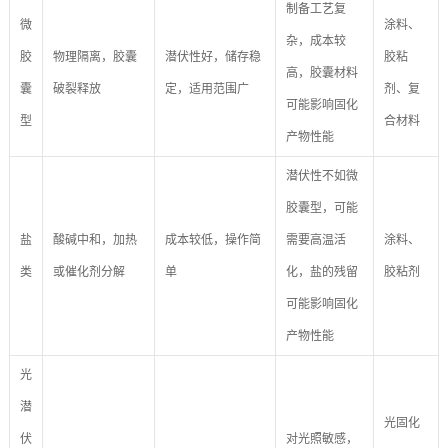
制备工艺复
微
涂料、
杂，成本较
胶
物理隔离，胶囊
潜伏性好，储存稳
胶粘
高，胶囊材料
囊
破裂释放
定，适用范围广
剂、复
可能影响固化
型
合材料
产物性能
潜伏性不如微
胶囊型，可能
盐
酸碱中和，加热
成本较低，操作简
需要高温活
涂料、
类
或催化剂分解
单
化，盐的残留
胶粘剂
可能影响固化
产物性能
光
潜
光固化
伏
对光照敏感，