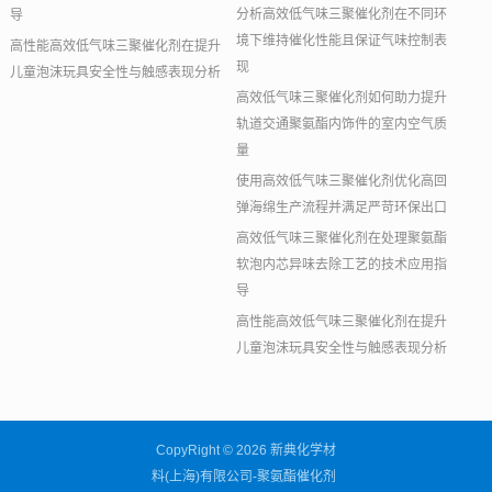
分析高效低气味三聚催化剂在不同环
导
境下维持催化性能且保证气味控制表
高性能高效低气味三聚催化剂在提升
现
儿童泡沫玩具安全性与触感表现分析
高效低气味三聚催化剂如何助力提升
轨道交通聚氨酯内饰件的室内空气质
量
使用高效低气味三聚催化剂优化高回
弹海绵生产流程并满足严苛环保出口
高效低气味三聚催化剂在处理聚氨酯
软泡内芯异味去除工艺的技术应用指
导
高性能高效低气味三聚催化剂在提升
儿童泡沫玩具安全性与触感表现分析
CopyRight © 2026 新典化学材
料(上海)有限公司-聚氨酯催化剂