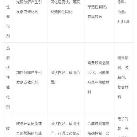
光照分解产生引
固化速度快，可实
涂料、
性
穿透性有限，
发剂或催化剂
现选择性固化
油墨、
催
成本较高
3d打印
化
剂
热
潜
粉末涂
需要较高温度
伏
料、胶
加热分解产生引
潜伏性好，适用范
活化，可能影
性
粘剂、
发剂或催化剂
围广
响某些热敏材
催
复合材
料
化
料
剂
电子封
胺与环氧树脂或
潜伏性好，适用性
合成过程需要
胺
装，高
异氰酸酯的加成
广，可通过调整反
精确控制，合