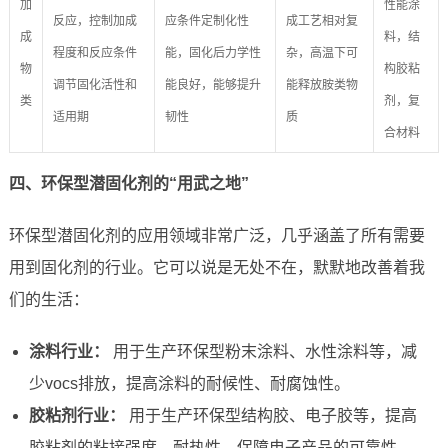
加
性能涂
反应，控制加成
应条件定制化性
成工艺相对复
成
料，结
程度和反应条件
能，固化后力学性
杂，高温下可
物
构胶粘
调节固化活性和
能良好，能够提升
能释放胺类物
类
剂，复
适用期
韧性
质
合材料
四、环保型潜固化剂的“用武之地”
环保型潜固化剂的应用领域非常广泛，几乎涵盖了所有需要
用到固化剂的行业。它可以说是无处不在，默默地改善着我
们的生活：
涂料行业：
用于生产环保型粉末涂料、水性涂料等，减
少vocs排放，提高涂料的耐候性、耐腐蚀性。
胶粘剂行业：
用于生产环保型结构胶、电子胶等，提高
胶粘剂的粘接强度、耐热性，保障电子产品的可靠性。