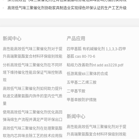
探讨高效低气味三聚催化剂在降低聚氨酯喷涂硬泡异味影响方面的实际效
果
高效低气味三聚催化剂协助家具制造业实现绿色环保认证的生产工艺升级
新闻中心
产品应用
高性能高效低气味三聚催化剂对于提
四甲基胍 有机碱催化剂 1,1,3,3-四甲
升高端聚氨酯复合材料环保级别效能
基胍 cas 80-70-6
分析高效低气味三聚催化剂在不同环
粘结力改善助剂nt add as3228.pdf
境下维持催化性能且保证气味控制表
低游离度tdi三聚体的合成
现
五甲基二乙烯三胺
高效低气味三聚催化剂如何助力提升
二甲基苄胺
轨道交通聚氨酯内饰件的室内空气质
甲基单胺防护措施
量
使用高效低气味三聚催化剂优化高回
新闻中心
弹海绵生产流程并满足严苛环保出口
高性能高效低气味三聚催化剂对于提
高效低气味三聚催化剂在处理聚氨酯
升高端聚氨酯复合材料环保级别效能
软泡内芯异味去除工艺的技术应用指