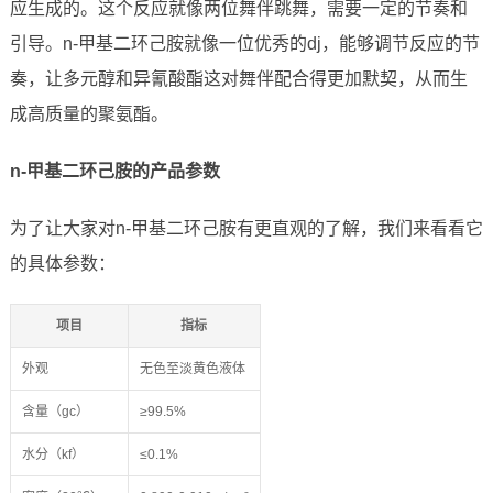
应生成的。这个反应就像两位舞伴跳舞，需要一定的节奏和
引导。n-甲基二环己胺就像一位优秀的dj，能够调节反应的节
奏，让多元醇和异氰酸酯这对舞伴配合得更加默契，从而生
成高质量的聚氨酯。
n-甲基二环己胺的产品参数
为了让大家对n-甲基二环己胺有更直观的了解，我们来看看它
的具体参数：
项目
指标
外观
无色至淡黄色液体
含量（gc）
≥99.5%
水分（kf）
≤0.1%