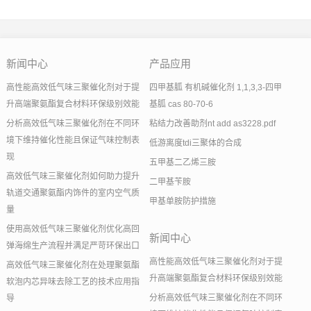
新闻中心
产品应用
高性能高效低气味三聚催化剂对于提
四甲基胍 有机碱催化剂 1,1,3,3-四甲
升高端聚氨酯复合材料环保级别效能
基胍 cas 80-70-6
分析高效低气味三聚催化剂在不同环
粘结力改善助剂nt add as3228.pdf
境下维持催化性能且保证气味控制表
低游离度tdi三聚体的合成
现
五甲基二乙烯三胺
高效低气味三聚催化剂如何助力提升
二甲基苄胺
轨道交通聚氨酯内饰件的室内空气质
甲基单胺防护措施
量
使用高效低气味三聚催化剂优化高回
新闻中心
弹海绵生产流程并满足严苛环保出口
高性能高效低气味三聚催化剂对于提
高效低气味三聚催化剂在处理聚氨酯
升高端聚氨酯复合材料环保级别效能
软泡内芯异味去除工艺的技术应用指
分析高效低气味三聚催化剂在不同环
导