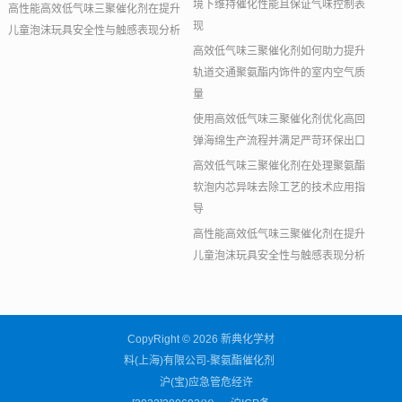
境下维持催化性能且保证气味控制表
高性能高效低气味三聚催化剂在提升
现
儿童泡沫玩具安全性与触感表现分析
高效低气味三聚催化剂如何助力提升
轨道交通聚氨酯内饰件的室内空气质
量
使用高效低气味三聚催化剂优化高回
弹海绵生产流程并满足严苛环保出口
高效低气味三聚催化剂在处理聚氨酯
软泡内芯异味去除工艺的技术应用指
导
高性能高效低气味三聚催化剂在提升
儿童泡沫玩具安全性与触感表现分析
CopyRight © 2026 新典化学材
料(上海)有限公司-聚氨酯催化剂
沪(宝)应急管危经许