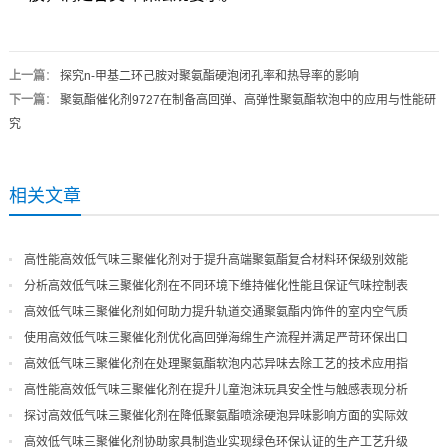
上一篇
：
探究n-甲基二环己胺对聚氨酯硬泡闭孔率和热导率的影响
下一篇
：
聚氨酯催化剂9727在制备高回弹、高弹性聚氨酯软泡中的应用与性能研
究
相关文章
高性能高效低气味三聚催化剂对于提升高端聚氨酯复合材料环保级别效能
分析高效低气味三聚催化剂在不同环境下维持催化性能且保证气味控制表
现
高效低气味三聚催化剂如何助力提升轨道交通聚氨酯内饰件的室内空气质
量
使用高效低气味三聚催化剂优化高回弹海绵生产流程并满足严苛环保出口
高效低气味三聚催化剂在处理聚氨酯软泡内芯异味去除工艺的技术应用指
导
高性能高效低气味三聚催化剂在提升儿童泡沫玩具安全性与触感表现分析
探讨高效低气味三聚催化剂在降低聚氨酯喷涂硬泡异味影响方面的实际效
果
高效低气味三聚催化剂协助家具制造业实现绿色环保认证的生产工艺升级