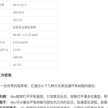
登记号
6674-22-2
c9h16n2
152.24
无色至淡黄色液体
80-83 °c (1.33 kpa)
°c)
1.018 g/cm³
20°c)
1.518
≥99.0%
≤0.1%
工作原理：
就像一位优秀的指挥家，它通过以下几种方式来加速环氧树脂的固化：
利器：
dbu能够打开环氧基团，引发聚合反应，就像打开潘多拉魔盒，释
能手：
dbu可以催化环氧树脂与固化剂之间的反应，加速固化进程，就