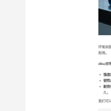
环氧树
耐用。
dbu
强度
韧性
耐热
久。
我们可