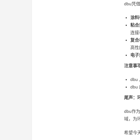
dbu
涂料
粘合
连接
复合
高性
电子
注意事
db
db
尾声：
dbu
域，为
希望今