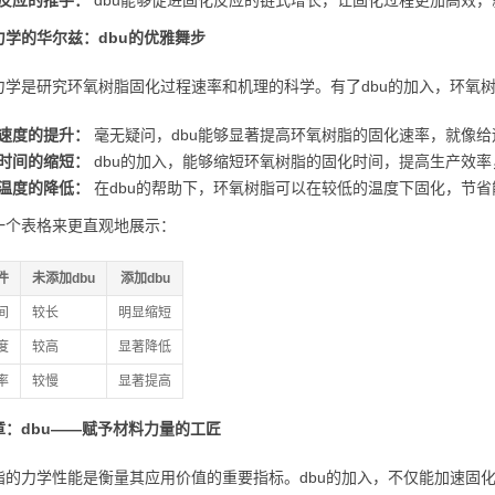
反应的推手：
dbu能够促进固化反应的链式增长，让固化过程更加高效
力学的华尔兹：dbu的优雅舞步
力学是研究环氧树脂固化过程速率和机理的科学。有了dbu的加入，环氧
速度的提升：
毫无疑问，dbu能够显著提高环氧树脂的固化速率，就像
时间的缩短：
dbu的加入，能够缩短环氧树脂的固化时间，提高生产效
温度的降低：
在dbu的帮助下，环氧树脂可以在较低的温度下固化，节
一个表格来更直观地展示：
件
未添加dbu
添加dbu
间
较长
明显缩短
度
较高
显著降低
率
较慢
显著提高
章：dbu——赋予材料力量的工匠
脂的力学性能是衡量其应用价值的重要指标。dbu的加入，不仅能加速固