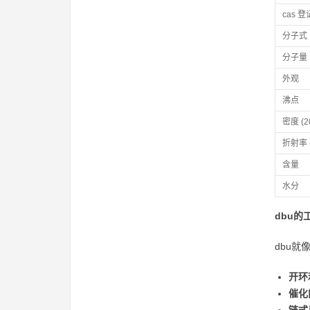
cas 
分子式
分子量
外观
沸点
密度 (20
折射率 (
含量
水分
dbu的
dbu
开环
催化