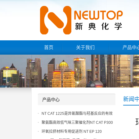
首页
关于我们
产品中
新闻
产品中心
NT CAT 1225是异氰酸酯与羟基反应的有效
催化剂
聚氨酯高效低气味三聚催化剂NT CAT P300
环氧拉挤材料专用促进剂 NT EP 120