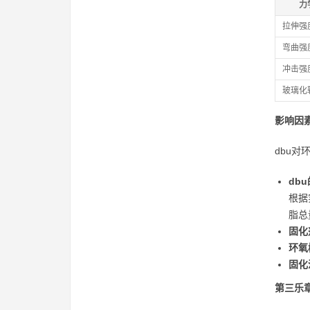
力
拉伸强度
弯曲强度
冲击强度 
玻璃化转变
影响因
dbu
db
根据
脂总
固化
环氧
固化
第三乐