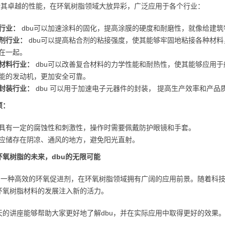
凭借其卓越的性能，在环氧树脂领域大放异彩，广泛应用于各个行业：
行业：
dbu可以加速涂料的固化，提高涂膜的硬度和耐磨性，就像给建
剂行业：
dbu可以提高粘合剂的粘接强度，使其能够牢固地粘接各种材
在一起。
材料行业：
dbu可以改善复合材料的力学性能和耐热性，使其能够应用
能的发动机，更加安全可靠。
封装行业：
dbu 可以用于加速电子元器件的封装， 提高生产效率和产品
项：
u 具有一定的腐蚀性和刺激性，操作时需要佩戴防护眼镜和手套。
u 应储存在阴凉、通风的地方，避免阳光直射。
环氧树脂的未来，dbu的无限可能
作为一种高效的环氧促进剂，在环氧树脂领域拥有广阔的应用前景。随着科技
环氧树脂材料的发展注入新的活力。
天的讲座能够帮助大家更好地了解dbu，并在实际应用中取得更好的效果