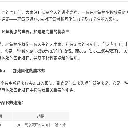
工界的同仁们，大家好！我是今天的讲座嘉宾，一位在环氧树脂领域摸爬
的话题——环氧促进剂dbu对环氧树脂固化动力学及力学性能的影响。
：环氧树脂的世界，加速与力量的协奏曲
道，环氧树脂就像一位天生的艺术家，拥有无限的可塑性，广泛应用于涂
”，需要一些“催化剂”来激发它的创作热情。而dbu（1,8-二氮杂双环[5.4
氧树脂的固化进程，并赋予材料更卓越的性能。
dbu——加速固化的魔术师
，这个名字听起来有点拗口的家伙，到底是什么来头呢？简单来说，它是一
环氧树脂固化过程中扮演着至关重要的角色。
产品参数速览：
目
指标
称
1,8-二氮杂双环[5.4.0]十一碳-7-烯