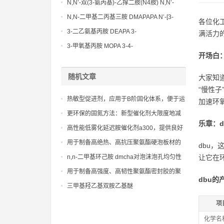
N,N’-双(3-氨丙基)-乙撑二胺(N4胺) N,N’-
Bis(3-aminopropyl)-ethylenediamine CAS
N,N-二甲基二丙基三胺 DMAPAPA N’-[3-
各位化
No10563-26-5
(dimethylamino)propyllpropane-1,3-
3-二乙氨基丙胺 DEAPA 3-
满活力
diamine CAS No10563-29-8
(Diethylamino)propylamine CAS No 104-
3-甲氧基丙胺 MOPA 3-4-
开场白
78-9
Methoxypropylamine CAS No 5332-73-0
随机文章
大家知
“慢性子
热敏型促进剂，应用于B阶固化体系，便于运
加速环
输和二次加工成型
更环保的固氮方法：新型催化剂大限度地减
乐章：
少环境足迹
高性能低雾化延迟胺催化剂a300，提供良好
的凝胶与发泡平衡，改善产品手感
用于制备高绝热、高抗压聚氨酯硬泡板材的
dbu
n-甲基二环己胺
n,n-二甲基环己胺 dmcha对泡沫泡孔均匀性
让它在
和表面缺陷的改善作用
用于制备高强度、高韧性聚氨酯密封胶的聚
dbu的
氨酯case聚醚
三甲基羟乙基双胺乙基醚
项
化学名