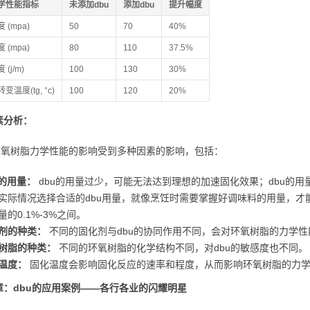
学性能指标
未添加dbu
添加dbu
提升幅度
 (mpa)
50
70
40%
 (mpa)
80
110
37.5%
(j/m)
100
130
30%
温度(tg, °c)
100
120
20%
素分析：
对环氧树脂力学性能的影响受到多种因素的影响，包括：
u的用量：
dbu的用量过少，可能无法达到理想的加速固化效果；dbu的
实际情况选择合适的dbu用量，就像烹饪时需要掌握好调味料的用量，才
量的0.1%-3%之间。
剂的种类：
不同的固化剂与dbu的协同作用不同，会对环氧树脂的力学性
树脂的种类：
不同的环氧树脂的化学结构不同，对dbu的敏感度也不同。
温度：
固化温度会影响固化反应的速率和程度，从而影响环氧树脂的力
章：dbu的应用案例——各行各业的闪耀明星