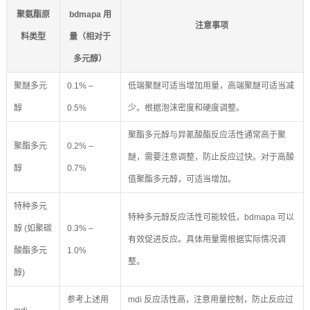
聚氨酯原
bdmapa 用
注意事项
料类型
量（相对于
多元醇）
聚醚多元
0.1% –
低端聚醚可适当增加用量，高端聚醚可适当减
醇
0.5%
少。根据泡沫密度和硬度调整。
聚酯多元醇与异氰酸酯反应活性通常高于聚
聚酯多元
0.2% –
醚，需要注意调整，防止反应过快。对于高酸
醇
0.7%
值聚酯多元醇，可适当增加。
特种多元
特种多元醇反应活性可能较低，bdmapa 可以
醇 (如聚碳
0.3% –
有效促进反应。具体用量需根据实际情况调
酸酯多元
1.0%
整。
醇)
参考上述用
mdi 反应活性高，注意用量控制，防止反应过