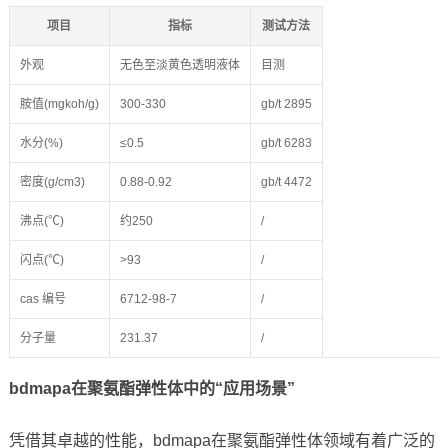
项目
指标
测试方法
外观
无色至淡黄色透明液体
目测
胺值(mgkoh/g)
300-330
gb/t 2895
水分(%)
≤0.5
gb/t 6283
密度(g/cm3)
0.88-0.92
gb/t 4472
沸点(℃)
约250
/
闪点(℃)
>93
/
cas 编号
6712-98-7
/
分子量
231.37
/
bdmapa在聚氨酯弹性体中的“应用场景”
凭借其卓越的性能，bdmapa在聚氨酯弹性体领域有着广泛的