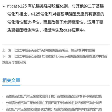
nt cat t-125 有机锡类强凝胶催化剂，与其他的二丁基锡
催化剂相比，t-125催化剂对氨基甲酸酯反应具有更高的
催化活性和选择性，而且改善了水解稳定性，适用于硬
质聚氨酯喷涂泡沫、模塑泡沫及case应用中。
上一篇
：
双(二甲氨基丙基)异丙醇胺在制备高吸音、隔音材料中的应用
下一篇
：
双(二甲氨基乙基)醚 发泡催化剂bdmaee在制备聚氨酯硬质泡沫中的高
效应用与性能研究
相关文章
高性能高效低气味三聚催化剂对于提升高端聚氨酯复合材料环保级别效能
分析高效低气味三聚催化剂在不同环境下维持催化性能且保证气味控制表
现
高效低气味三聚催化剂如何助力提升轨道交通聚氨酯内饰件的室内空气质