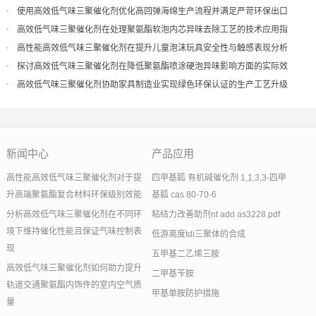
量
使用高效低气味三聚催化剂优化高回弹海绵生产流程并满足严苛环保出口
高效低气味三聚催化剂在处理聚氨酯软泡内芯异味去除工艺的技术应用指
导
高性能高效低气味三聚催化剂在提升儿童泡沫玩具安全性与触感表现分析
探讨高效低气味三聚催化剂在降低聚氨酯喷涂硬泡异味影响方面的实际效
果
高效低气味三聚催化剂协助家具制造业实现绿色环保认证的生产工艺升级
新闻中心
产品应用
高性能高效低气味三聚催化剂对于提
四甲基胍 有机碱催化剂 1,1,3,3-四甲
升高端聚氨酯复合材料环保级别效能
基胍 cas 80-70-6
分析高效低气味三聚催化剂在不同环
粘结力改善助剂nt add as3228.pdf
境下维持催化性能且保证气味控制表
低游离度tdi三聚体的合成
现
五甲基二乙烯三胺
高效低气味三聚催化剂如何助力提升
二甲基苄胺
轨道交通聚氨酯内饰件的室内空气质
甲基单胺防护措施
量