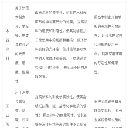
用于涂覆
改善涂料的流平性，使其在木材表
木制家
提高木制家具和地
面形成均匀而光滑的薄膜； 提高涂
具、地板
板的美观性和耐用
木
料的硬度和耐磨性，使其能够抵抗
等，需要
性； 延长木制家具
器
日常使用中的刮擦和磨损； 赋予涂
具有良好
和地板的使用寿
涂
料良好的光泽度，使其能够展现木
的光泽
命； 提高家居环境
料
材的天然纹理和美感。可以通过调
度、硬
的舒适性和健康
整催化剂的种类， 来实现不同的涂
度、耐磨
性。
膜效果。
性
用于涂覆
提高涂料的耐化学腐蚀性，使其能
金属管
保护金属设备和设
工
够抵抗酸、碱、盐等化学物质的侵
道、储
施免受腐蚀； 延长
业
蚀； 提高涂料的耐盐雾性，使其能
罐、桥梁
金属设备和设施的
防
够在海洋环境等恶劣条件下长期使