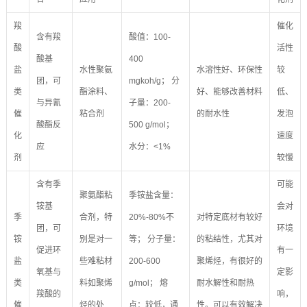
羧
催化
含有羧
酸值：100-
酸
活性
酸基
400
盐
水性聚氨
水溶性好、环保性
较
团，可
mgkoh/g； 分
类
酯涂料、
好、能够改善材料
低、
与异氰
子量：200-
催
粘合剂
的耐水性
发泡
酸酯反
500 g/mol；
化
速度
应
水分：<1%
剂
较慢
含有季
可能
聚氨酯粘
季铵盐含量：
铵基
会对
季
合剂，特
20%-80%不
对特定底材有较好
团，可
环境
铵
别是对一
等； 分子量：
的粘结性，尤其对
促进环
有一
盐
些难粘材
200-600
聚烯烃，有很好的
氧基与
定影
类
料如聚烯
g/mol； 熔
耐水解性和耐热
羧酸的
响，
催
烃的处
点：较低，通
性。可以有效解决