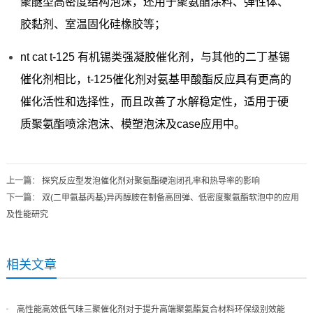
聚醚型高密度结构泡沫，还用于聚氨酯涂料、弹性体、
胶黏剂、室温固化硅橡胶等；
nt cat t-125 有机锡类强凝胶催化剂，与其他的二丁基锡
催化剂相比，t-125催化剂对氨基甲酸酯反应具有更高的
催化活性和选择性，而且改善了水解稳定性，适用于硬
质聚氨酯喷涂泡沫、模塑泡沫及case应用中。
上一篇
：
探究反应型发泡催化剂对聚氨酯硬泡闭孔率和热导率的影响
下一篇
：
双(二甲氨基丙基)异丙醇胺在制备高回弹、低密度聚氨酯软泡中的应用
及性能研究
相关文章
高性能高效低气味三聚催化剂对于提升高端聚氨酯复合材料环保级别效能