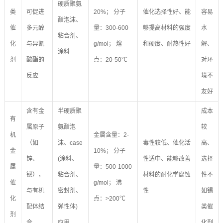
硬质聚氨
类
可促进
20%； 分子
催化选择性好、能
容易
酯泡沫、
催
多元醇
量：300-600
够提高材料的强度
水
粘合剂、
化
与异氰
g/mol； 熔
和硬度、耐热性好
解、
涂料
剂
酸酯的
点：20-50℃
对环
反应
境不
友好
含有金
半硬质聚
成本
有
属原子
氨酯泡
较
机
金属含量：2-
（如
沫、case
毒性较低、催化活
高、
金
10%； 分子
锌、
(涂料、
性适中、能够改善
选择
属
量：500-1000
铋），
粘合剂、
材料的耐化学腐蚀
性不
催
g/mol； 沸
与有机
密封剂、
性
如锡
化
点：>200℃
配体结
弹性体)
类催
剂
合
应用
化剂