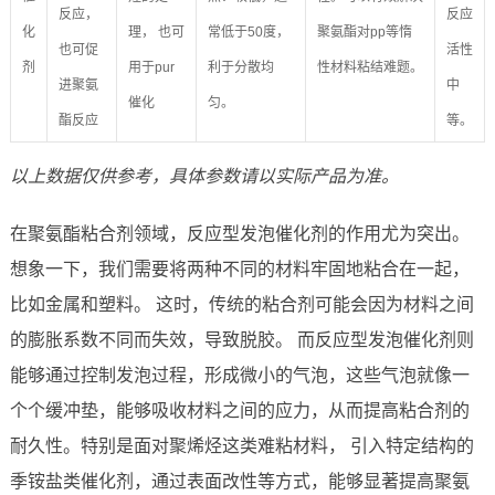
反应，
反应
化
理， 也可
常低于50度，
聚氨酯对pp等惰
也可促
活性
剂
用于pur
利于分散均
性材料粘结难题。
进聚氨
中
催化
匀。
酯反应
等。
以上数据仅供参考，具体参数请以实际产品为准。
在聚氨酯粘合剂领域，反应型发泡催化剂的作用尤为突出。
想象一下，我们需要将两种不同的材料牢固地粘合在一起，
比如金属和塑料。 这时，传统的粘合剂可能会因为材料之间
的膨胀系数不同而失效，导致脱胶。 而反应型发泡催化剂则
能够通过控制发泡过程，形成微小的气泡，这些气泡就像一
个个缓冲垫，能够吸收材料之间的应力，从而提高粘合剂的
耐久性。特别是面对聚烯烃这类难粘材料， 引入特定结构的
季铵盐类催化剂，通过表面改性等方式，能够显著提高聚氨