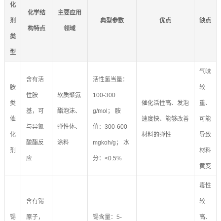
化
化学结
主要应用
剂
典型参数
优点
缺点
构特点
领域
类
型
气味
含有活
活性氢当量：
胺
较
性胺
软质聚氨
100-300
类
催化活性高、发泡
重、
基，可
酯泡沫、
g/mol； 胺
催
速度快、能够改善
可能
与异氰
弹性体、
值：300-600
化
材料的弹性
导致
酸酯反
涂料
mgkoh/g； 水
剂
材料
应
分：<0.5%
黄变
毒性
含有锡
较
锡
原子，
锡含量：5-
高、