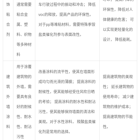
饰
通常需要
车行驶过程中的振动和冲击； 降低
环保性，降低对人
粘
粘合金
voc的释放，提高产品的环保性。
体健康的危害； 可
合
属、塑
对于pp等难粘材料，需要特殊季铵
以实现更轻量化的
剂
料、织物
盐类催化剂参与表面改性。
设计， 降低能耗。
等多种材
料
用于涂覆
改善涂料的流平性，使其在墙面形
建
建筑物的
提高建筑物的美观
成均匀而光滑的薄膜； 提高涂料的
筑
外墙，需
性； 延长建筑物的
耐候性，使其能够经受住风吹日晒
外
要具有良
使用寿命； 减少建
的考验； 提高涂料的耐水性和耐沾
墙
好的耐候
筑物的维护成本；
污性，使其能够保持墙面的清洁和
涂
性、耐水
提高建筑物的节能
美观。对于水性涂料， 羧酸盐类催
料
性、耐沾
性。
化剂是常用的选择。
污性