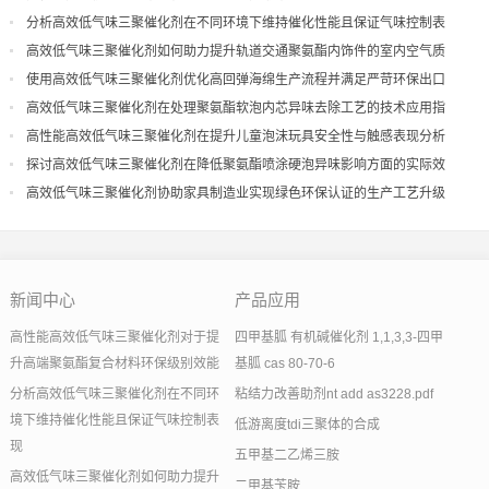
分析高效低气味三聚催化剂在不同环境下维持催化性能且保证气味控制表
现
高效低气味三聚催化剂如何助力提升轨道交通聚氨酯内饰件的室内空气质
量
使用高效低气味三聚催化剂优化高回弹海绵生产流程并满足严苛环保出口
高效低气味三聚催化剂在处理聚氨酯软泡内芯异味去除工艺的技术应用指
导
高性能高效低气味三聚催化剂在提升儿童泡沫玩具安全性与触感表现分析
探讨高效低气味三聚催化剂在降低聚氨酯喷涂硬泡异味影响方面的实际效
果
高效低气味三聚催化剂协助家具制造业实现绿色环保认证的生产工艺升级
新闻中心
产品应用
高性能高效低气味三聚催化剂对于提
四甲基胍 有机碱催化剂 1,1,3,3-四甲
升高端聚氨酯复合材料环保级别效能
基胍 cas 80-70-6
分析高效低气味三聚催化剂在不同环
粘结力改善助剂nt add as3228.pdf
境下维持催化性能且保证气味控制表
低游离度tdi三聚体的合成
现
五甲基二乙烯三胺
高效低气味三聚催化剂如何助力提升
二甲基苄胺