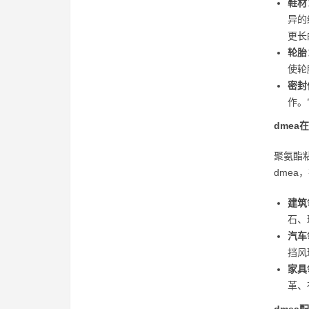
鞋材
异的
更长
轮胎
使轮
密封
作。
dmea
聚氨酯
dme
建筑
石、
汽车
挡风
家具
革、