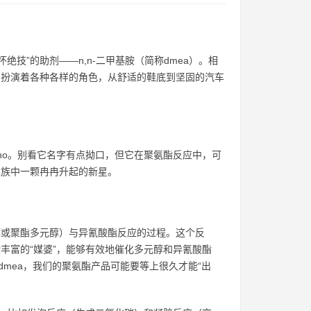
技”的助剂——n,n-二甲基胺（简称dmea）。相
中扮演着各种各样的角色，从舒适的鞋底到坚固的汽车
h₁₁no。别看它名字有点拗口，但它在聚氨酯反应中，可
家族中一颗冉冉升起的新星。
或聚酯多元醇）与异氰酸酯反应的过程。这个反
验丰富的“媒婆”，能够有效地催化多元醇和异氰酸酯
mea，我们的聚氨酯产品可能要等上很久才能“出