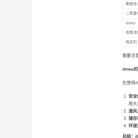
聚醚多
二苯基
dmea
表面活
稳定剂
需要注
dme
在使用
安全
用大
通风
储存
环保
总结：d