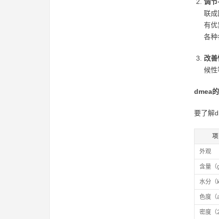
调节
联成
有优
各种
改善
候性
dmea
要了解d
项
外观
含量（
水分（k
色度（a
密度（