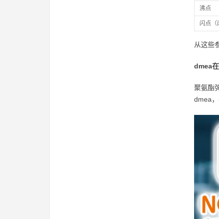
沸点
闪点（
从这些
dme
聚氨酯
dme