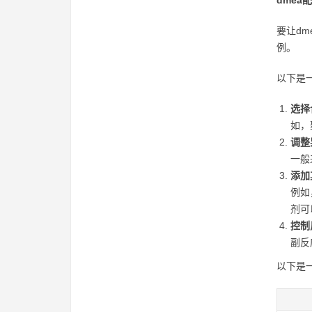
dmea
要让d
例。
以下是
选择
如，
调整
一般
添加
例如
剂可
控制
副反
以下是