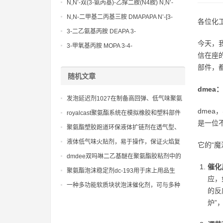
N,N’-双(3-氨丙基)-乙撑二胺(N4胺) N,N’-
Bis(3-aminopropyl)-ethylenediamine CAS
N,N-二甲基二丙基三胺 DMAPAPA N’-[3-
各位化
No10563-26-5
(dimethylamino)propyllpropane-1,3-
3-二乙氨基丙胺 DEAPA 3-
diamine CAS No10563-29-8
今天，
(Diethylamino)propylamine CAS No 104-
3-甲氧基丙胺 MOPA 3-4-
信在座
78-9
Methoxypropylamine CAS No 5332-73-0
部件，
随机文章
dmea
发泡延迟剂1027在制备高回弹、低气味聚氨
酯模塑泡沫中的应用与性能研究
dmea
royalcast聚氨酯系统在模拟橡胶和塑料部件
是一位
中的应用
聚氨酯塑胶跑道环保液体扩链剂在透气型、
混合型跑道中的性能表现差异与应用策略
液体低气味火贴剂，易于操作，保证火焰复
它的“
合贴合过程的稳定进行
dmdee双吗啉二乙基醚在聚氨酯胶粘剂中的
催化
应用，提供快速固化和高粘接强度。
聚氨酯泡沫稳定剂dc-193用于床上用品生
应，
产：改善睡眠质量的柔软秘诀
一种多功能软质块状泡沫催化剂，可与多种
的反
聚醚和异氰酸酯体系兼容
炉”