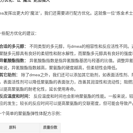
配方优化：让“魔法”更加强大
mea发挥出更大的“魔法”，我们还需要进行配方优化。这就像一位“炼金术
一些配方优化的建议：
合适的多元醇：
不同类型的多元醇，与dmea的相容性和反应活性不同
聚醚多元醇具有良好的柔韧性和耐水解性，而聚酯多元醇具有良好的强度
异氰酸酯指数：
异氰酸酯指数是指异氰酸酯基团与羟基的比值。调整异氰
来说，异氰酸酯指数越高，聚氨酯的硬度越高，但柔韧性会降低。
其它助剂：
除了dmea之外，我们还可以添加其它助剂，如表面活性剂
，表面活性剂可以降低聚氨酯的表面张力，改善其润湿性和流动性；阻燃
以提高聚氨酯的耐老化性，延长使用寿命。
反应温度和时间：
反应温度和时间也会影响聚氨酯的性能。一般来说，较
应的发生；较长的反应时间可以提高聚氨酯的交联密度，但可能会导致产
一个简单的聚氨酯弹性体配方示例：
原料
质量份数