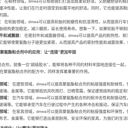
：
在鞋材领域，dmea可以帮助我们打造出既柔软舒适，又耐磨耐穿的
缓冲性能，让我们在行走时感受到如履平地的舒适。同时，它也能提高鞋底
的路。
：
在轮胎领域，dmea可以提高轮胎的耐磨性和抗湿滑性，从而提高行
胎结构更加稳定，减少磨损，延长使用寿命。想象一下，如果轮胎不够耐磨
件和减震器：
在密封件和减震器领域，dmea可以提高产品的耐热性、
它能够使聚氨酯分子链更加紧密，从而提高产品的密封性能和减震效果，
在聚氨酯粘合剂中的应用：让“连接”更加牢固
粘合剂，就像一位“超级胶水”，能够将各种不同的材料牢固地连接在一起
a，在聚氨酯粘合剂的配方中，同样发挥着重要的作用。
领域：
在建筑领域，dmea可以提高聚氨酯粘合剂的粘接强度和耐候性
玻璃、金属等。它能够抵抗风吹雨打、日晒雪霜，保证建筑结构的稳定和
领域：
在汽车领域，dmea可以提高聚氨酯粘合剂的耐冲击性和耐振动
玻璃等。它能够承受汽车在行驶过程中产生的各种冲击和振动，保证汽车
领域：
在家具领域，dmea可以提高聚氨酯粘合剂的粘接强度和环保性
布艺、金属等。它能够打造出美观耐用、安全环保的家具，为我们的生活