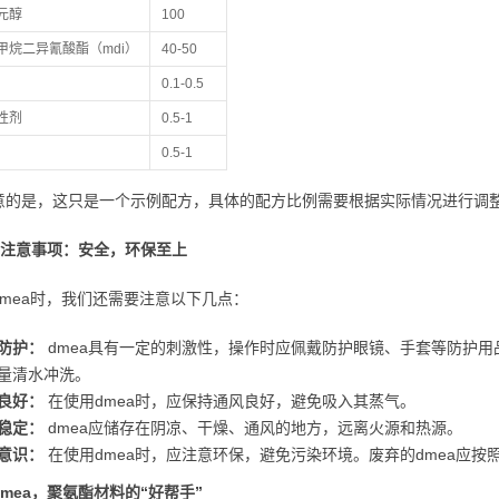
元醇
100
甲烷二异氰酸酯（mdi）
40-50
0.1-0.5
性剂
0.5-1
0.5-1
意的是，这只是一个示例配方，具体的配方比例需要根据实际情况进行调
a的注意事项：安全，环保至上
dmea时，我们还需要注意以下几点：
防护：
dmea具有一定的刺激性，操作时应佩戴防护眼镜、手套等防护
量清水冲洗。
良好：
在使用dmea时，应保持通风良好，避免吸入其蒸气。
稳定：
dmea应储存在阴凉、干燥、通风的地方，远离火源和热源。
意识：
在使用dmea时，应注意环保，避免污染环境。废弃的dmea应按
mea，聚氨酯材料的“好帮手”