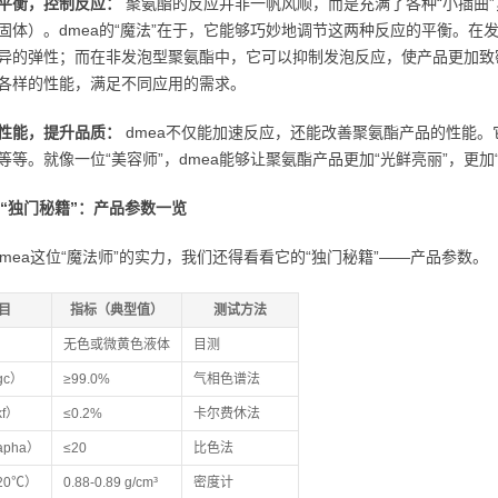
平衡，控制反应：
聚氨酯的反应并非一帆风顺，而是充满了各种“小插曲
固体）。dmea的“魔法”在于，它能够巧妙地调节这两种反应的平衡。
异的弹性；而在非发泡型聚氨酯中，它可以抑制发泡反应，使产品更加致密
各样的性能，满足不同应用的需求。
性能，提升品质：
dmea不仅能加速反应，还能改善聚氨酯产品的性能
等等。就像一位“美容师”，dmea能够让聚氨酯产品更加“光鲜亮丽”，更
的“独门秘籍”：产品参数一览
mea这位“魔法师”的实力，我们还得看看它的“独门秘籍”——产品参数。
目
指标（典型值）
测试方法
无色或微黄色液体
目测
gc）
≥99.0%
气相色谱法
f）
≤0.2%
卡尔费休法
pha）
≤20
比色法
20℃）
0.88-0.89 g/cm³
密度计