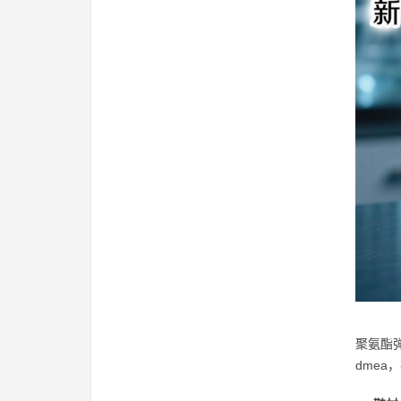
聚氨酯
dme