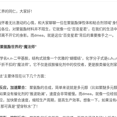
工界的同仁，大家好！
我怀着无比激动的心情，和大家聊聊一位在聚氨酯弹性体和粘合剂领域“身怀绝
的各位，对聚氨酯材料并不陌生，它就像一位“百变星君”，在我们的生活
都离不开它的身影。而dmea，就是这位“百变星君”背后的重要推手之一。
：聚氨酯世界的“魔法师”
，学名n,n-二甲基胺，结构式就像一个优雅的“蝴蝶结”，化学分子式是c₄
不折不扣的“魔法师”。它不仅是叔胺催化剂中的佼佼者，更是胺类催化剂
魔法”主要体现在以下几个方面：
反应，加速聚合：
聚氨酯的合成，简单来说就是多元醇（比如聚醚多元醇
如果没有催化剂的“推波助澜”，速度会非常缓慢。而dmea，就像一位经
应，加快聚合速度，缩短生产周期，提高生产效率。想象一下，如果没有d
，那可真是“望穿秋水”了！