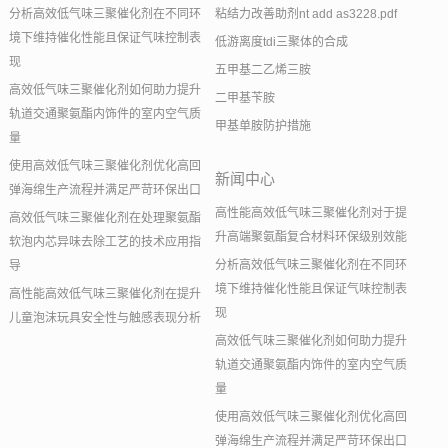
分析高效低气味三聚催化剂在不同环
粘结力改善助剂nt add as3228.pdf
境下维持催化性能且保证气味控制表
低游离度tdi三聚体的合成
现
五甲基二乙烯三胺
高效低气味三聚催化剂如何助力提升
二甲基苄胺
轨道交通聚氨酯内饰件的室内空气质
甲基单胺防护措施
量
使用高效低气味三聚催化剂优化高回
新闻中心
弹海绵生产流程并满足严苛环保出口
高性能高效低气味三聚催化剂对于提
高效低气味三聚催化剂在处理聚氨酯
升高端聚氨酯复合材料环保级别效能
软泡内芯异味去除工艺的技术应用指
分析高效低气味三聚催化剂在不同环
导
境下维持催化性能且保证气味控制表
高性能高效低气味三聚催化剂在提升
现
儿童泡沫玩具安全性与触感表现分析
高效低气味三聚催化剂如何助力提升
轨道交通聚氨酯内饰件的室内空气质
量
使用高效低气味三聚催化剂优化高回
弹海绵生产流程并满足严苛环保出口