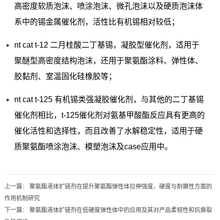
高密度软质泡沫、喷涂泡沫、微孔泡沫以及硬质泡沫体
系中的锡金属催化剂，活性比有机锡相对较低；
nt cat t-12 二月桂酸二丁基锡，凝胶型催化剂，适用于
聚醚型高密度结构泡沫，还用于聚氨酯涂料、弹性体、
胶黏剂、室温固化硅橡胶等；
nt cat t-125 有机锡类强凝胶催化剂，与其他的二丁基锡
催化剂相比，t-125催化剂对氨基甲酸酯反应具有更高的
催化活性和选择性，而且改善了水解稳定性，适用于硬
质聚氨酯喷涂泡沫、模塑泡沫及case应用中。
上一篇
：
聚氨酯液体扩链剂在提升聚氨酯弹性体拉伸强度、硬度与耐磨性方面的
作用机制研究
下一篇
：
聚氨酯液体扩链剂在低硬度弹性体中的应用及其对产品柔韧性和抗撕裂