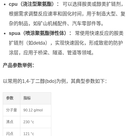
cpu（浇注型聚氨酯）：
可以选择胺类或醇类扩链剂，
根据需求调整反应速率和固化时间，用于制造大型、复
杂的制品，如矿山机械配件、汽车零部件等。
spua（喷涂聚氨酯弹性体）：
常使用快速反应的胺类
扩链剂（如detda），实现快速固化，形成致密的防护
涂层，应用于桥梁、隧道、管道等领域。
产品参数举例：
以常用的1,4-丁二醇(bdo)为例，其典型参数如下：
参数
指标
分子量
90.12 g/mol
沸点
230 °c
闪点
121 °c