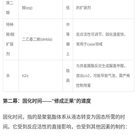
族二
醇(eg)
低
的扩链剂
醇
特种
中
胺/醇
等
反应活性可调节，固化速度快，
二乙基二胺(detda)
扩链
偏
常用于case领域
剂
上
与异氰酸酯反应生成脲基甲酸，
极
水
h2o
放出co2，可能导致气泡，需严格
高
控制用量
第二幕：固化时间——“修成正果”的速度
固化时间，指的是聚氨酯体系从液态转变为固态所需的时
间。它受到反应活性的直接影响，也受到其他因素的制约：