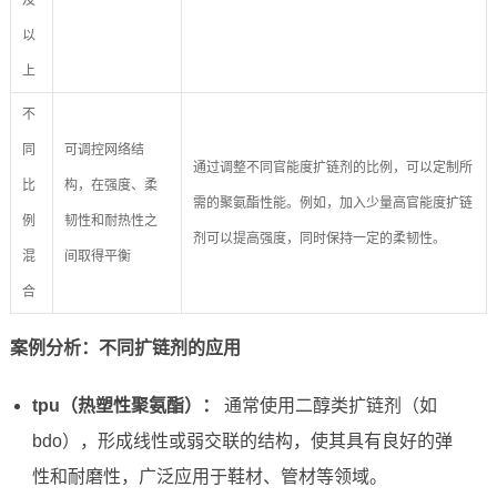
及
以
上
不
同
可调控网络结
通过调整不同官能度扩链剂的比例，可以定制所
比
构，在强度、柔
需的聚氨酯性能。例如，加入少量高官能度扩链
例
韧性和耐热性之
剂可以提高强度，同时保持一定的柔韧性。
混
间取得平衡
合
案例分析：不同扩链剂的应用
tpu（热塑性聚氨酯）：
通常使用二醇类扩链剂（如
bdo），形成线性或弱交联的结构，使其具有良好的弹
性和耐磨性，广泛应用于鞋材、管材等领域。