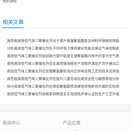
性的调控
相关文章
高性能高效低气味三聚催化剂对于提升高端聚氨酯复合材料环保级别效能
分析高效低气味三聚催化剂在不同环境下维持催化性能且保证气味控制表
现
高效低气味三聚催化剂如何助力提升轨道交通聚氨酯内饰件的室内空气质
量
使用高效低气味三聚催化剂优化高回弹海绵生产流程并满足严苛环保出口
高效低气味三聚催化剂在处理聚氨酯软泡内芯异味去除工艺的技术应用指
导
高性能高效低气味三聚催化剂在提升儿童泡沫玩具安全性与触感表现分析
探讨高效低气味三聚催化剂在降低聚氨酯喷涂硬泡异味影响方面的实际效
果
高效低气味三聚催化剂协助家具制造业实现绿色环保认证的生产工艺升级
新闻中心
产品应用