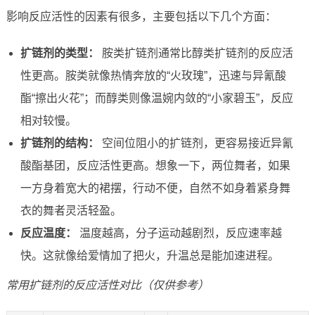
影响反应活性的因素有很多，主要包括以下几个方面：
扩链剂的类型：
胺类扩链剂通常比醇类扩链剂的反应活
性更高。胺类就像热情奔放的“火玫瑰”，迅速与异氰酸
酯“擦出火花”；而醇类则像温婉内敛的“小家碧玉”，反应
相对较慢。
扩链剂的结构：
空间位阻小的扩链剂，更容易接近异氰
酸酯基团，反应活性更高。想象一下，两位舞者，如果
一方身着宽大的裙摆，行动不便，自然不如身着紧身舞
衣的舞者灵活轻盈。
反应温度：
温度越高，分子运动越剧烈，反应速率越
快。这就像给爱情加了把火，升温总是能加速进程。
常用扩链剂的反应活性对比（仅供参考）