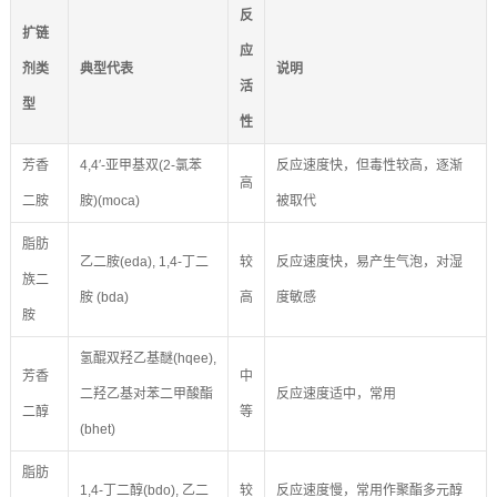
反
扩链
应
剂类
典型代表
说明
活
型
性
芳香
4,4′-亚甲基双(2-氯苯
反应速度快，但毒性较高，逐渐
高
二胺
胺)(moca)
被取代
脂肪
乙二胺(eda), 1,4-丁二
较
反应速度快，易产生气泡，对湿
族二
胺 (bda)
高
度敏感
胺
氢醌双羟乙基醚(hqee),
芳香
中
二羟乙基对苯二甲酸酯
反应速度适中，常用
二醇
等
(bhet)
脂肪
1,4-丁二醇(bdo), 乙二
较
反应速度慢，常用作聚酯多元醇