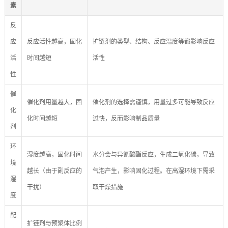
素
反
应
反应活性越高，固化
扩链剂的类型、结构、反应温度等都影响反应
活
时间越短
活性
性
催
催化剂用量越大，固
催化剂的选择需谨慎，用量过多可能导致反应
化
化时间越短
过快，反而影响制品质量
剂
环
湿度越高，固化时间
水分会与异氰酸酯反应，生成二氧化碳，导致
境
越长（由于副反应的
气泡产生，影响固化过程。在高湿环境下需采
湿
干扰）
取干燥措施
度
配
扩链剂与预聚体比例