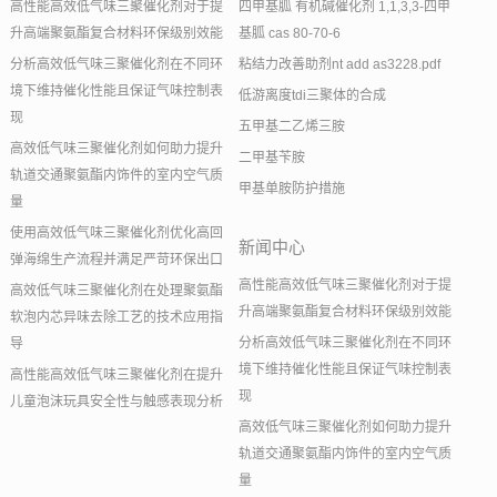
高性能高效低气味三聚催化剂对于提
四甲基胍 有机碱催化剂 1,1,3,3-四甲
升高端聚氨酯复合材料环保级别效能
基胍 cas 80-70-6
分析高效低气味三聚催化剂在不同环
粘结力改善助剂nt add as3228.pdf
境下维持催化性能且保证气味控制表
低游离度tdi三聚体的合成
现
五甲基二乙烯三胺
高效低气味三聚催化剂如何助力提升
二甲基苄胺
轨道交通聚氨酯内饰件的室内空气质
甲基单胺防护措施
量
使用高效低气味三聚催化剂优化高回
新闻中心
弹海绵生产流程并满足严苛环保出口
高性能高效低气味三聚催化剂对于提
高效低气味三聚催化剂在处理聚氨酯
升高端聚氨酯复合材料环保级别效能
软泡内芯异味去除工艺的技术应用指
分析高效低气味三聚催化剂在不同环
导
境下维持催化性能且保证气味控制表
高性能高效低气味三聚催化剂在提升
现
儿童泡沫玩具安全性与触感表现分析
高效低气味三聚催化剂如何助力提升
轨道交通聚氨酯内饰件的室内空气质
量