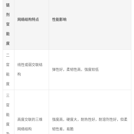
链
剂
网络结构特点
性能影响
官
能
度
二
官
线性或弱交联结
弹性好，柔韧性高，强度较低
能
构
度
三
官
能
高度交联的三维
强度高，硬度大，耐热性好，耐溶剂性好，但柔
度
网络结构
韧性差，易脆