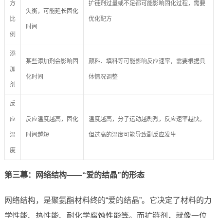
方
扩链剂过量或不足都可能影响固化过程，需要
失衡，可能延长固化
比
优化配方
时间
例
添
某些添加剂会影响固
颜料、填料等可能影响反应速率，需要根据具
加
化时间
体情况调整
剂
反
应
反应温度越高，固化
温度越高，分子运动越剧烈，反应速率越快。
温
时间越短
但过高的温度可能导致副反应发生
度
第三幕：网络结构——“爱的结晶”的形态
网络结构，是聚氨酯材料终的“爱的结晶”。它决定了材料的力
学性能、热性能、耐化学腐蚀性能等。而扩链剂，就像一位