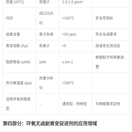
密度 (25℃)
密度计
1.0-1.2 g/cm³
闭口闪点
闪点
>100℃
安全性指标
仪
卤素含量
离子色谱
<50 ppm
符合无卤要求
黄变指数 (δyi)
色差计
<5
加速老化测试后
根据配方和用量调
阻燃等级 (ul94)
ul94
v-0/v-1
整
热重分析
热分解温度 (tga)
>300℃
仪
适用环氧树脂类
–
通用型、特种型
可根据需求定制
型
第四部分：环氧无卤耐黄变促进剂的应用领域