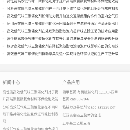
高性能高效低气味三聚催化剂对于提升高端聚氨酯复合材料环保级别效能
分析高效低气味三聚催化剂在不同环境下维持催化性能且保证气味控制表
现
高效低气味三聚催化剂如何助力提升轨道交通聚氨酯内饰件的室内空气质
量
使用高效低气味三聚催化剂优化高回弹海绵生产流程并满足严苛环保出口
高效低气味三聚催化剂在处理聚氨酯软泡内芯异味去除工艺的技术应用指
导
高性能高效低气味三聚催化剂在提升儿童泡沫玩具安全性与触感表现分析
探讨高效低气味三聚催化剂在降低聚氨酯喷涂硬泡异味影响方面的实际效
果
高效低气味三聚催化剂协助家具制造业实现绿色环保认证的生产工艺升级
新闻中心
产品应用
高性能高效低气味三聚催化剂对于提
四甲基胍 有机碱催化剂 1,1,3,3-四甲
升高端聚氨酯复合材料环保级别效能
基胍 cas 80-70-6
分析高效低气味三聚催化剂在不同环
粘结力改善助剂nt add as3228.pdf
境下维持催化性能且保证气味控制表
低游离度tdi三聚体的合成
现
五甲基二乙烯三胺
高效低气味三聚催化剂如何助力提升