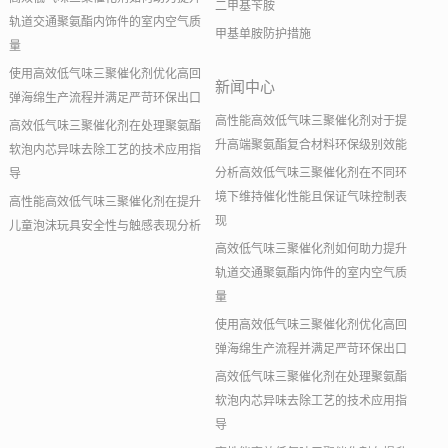
二甲基苄胺
轨道交通聚氨酯内饰件的室内空气质
甲基单胺防护措施
量
使用高效低气味三聚催化剂优化高回
新闻中心
弹海绵生产流程并满足严苛环保出口
高性能高效低气味三聚催化剂对于提
高效低气味三聚催化剂在处理聚氨酯
升高端聚氨酯复合材料环保级别效能
软泡内芯异味去除工艺的技术应用指
分析高效低气味三聚催化剂在不同环
导
境下维持催化性能且保证气味控制表
高性能高效低气味三聚催化剂在提升
现
儿童泡沫玩具安全性与触感表现分析
高效低气味三聚催化剂如何助力提升
轨道交通聚氨酯内饰件的室内空气质
量
使用高效低气味三聚催化剂优化高回
弹海绵生产流程并满足严苛环保出口
高效低气味三聚催化剂在处理聚氨酯
软泡内芯异味去除工艺的技术应用指
导