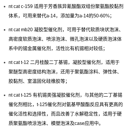
nt cat c-159 适用于芳香族异氰酸酯双组份聚氨酯胶黏剂
体系，可用来替代a-14，添加量为a-14的50-60%；
nt cat mb20 凝胶型催化剂，可用于替代软质块状泡沫、
高密度软质泡沫、喷涂泡沫、微孔泡沫以及硬质泡沫体
系中的锡金属催化剂，活性比有机锡相对较低；
nt cat t-12 二月桂酸二丁基锡，凝胶型催化剂，适用于
聚醚型高密度结构泡沫，还用于聚氨酯涂料、弹性体、
胶黏剂、室温固化硅橡胶等；
nt cat t-125 有机锡类强凝胶催化剂，与其他的二丁基锡
催化剂相比，t-125催化剂对氨基甲酸酯反应具有更高的
催化活性和选择性，而且改善了水解稳定性，适用于硬
质聚氨酯喷涂泡沫、模塑泡沫及case应用中。