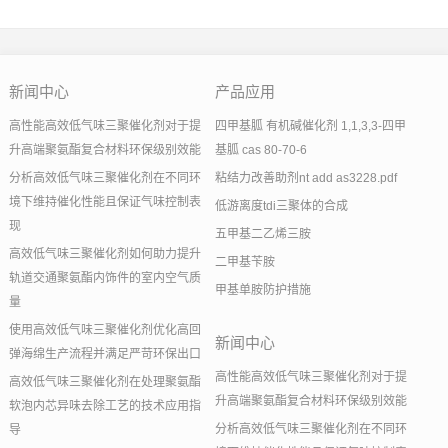
新闻中心
产品应用
高性能高效低气味三聚催化剂对于提
四甲基胍 有机碱催化剂 1,1,3,3-四甲
升高端聚氨酯复合材料环保级别效能
基胍 cas 80-70-6
分析高效低气味三聚催化剂在不同环
粘结力改善助剂nt add as3228.pdf
境下维持催化性能且保证气味控制表
低游离度tdi三聚体的合成
现
五甲基二乙烯三胺
高效低气味三聚催化剂如何助力提升
二甲基苄胺
轨道交通聚氨酯内饰件的室内空气质
甲基单胺防护措施
量
使用高效低气味三聚催化剂优化高回
新闻中心
弹海绵生产流程并满足严苛环保出口
高性能高效低气味三聚催化剂对于提
高效低气味三聚催化剂在处理聚氨酯
升高端聚氨酯复合材料环保级别效能
软泡内芯异味去除工艺的技术应用指
分析高效低气味三聚催化剂在不同环
导