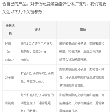
合自己的产品。对于低硬度聚氨酯弹性体扩链剂，我们需要
关注以下几个关键参数：
参数名
描述
影响
称
羟值
表示1克扩链剂中所含羟
影响聚氨酯的分子量、交联密度和
（oh
基的量，单位为mg
硬度。羟值越高，反应活性越高，
value）
koh/g。
通常会导致硬度升高。
影响聚氨酯的分子量、柔韧性和弹
扩链剂分子的平均分子质
分子量
性。分子量适中的扩链剂通常能提
量，单位为g/mol。
供较好的综合性能。
每个扩链剂分子中含有的
影响聚氨酯的交联密度和硬度。官
官能度
活性氢原子（通常是羟
能度越高，交联密度越高，通常会
基）的数量。
导致硬度升高。