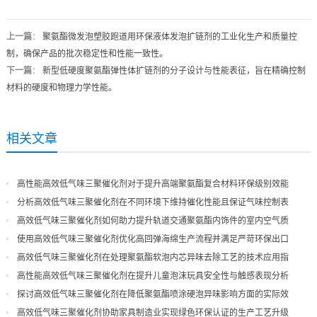
上一篇
：
聚氨酯微发泡塑胶跑道用环保液体发泡扩链剂的工业化生产和质量控
制，确保产品的批次稳定性和性能一致性。
下一篇
：
新型低硬度聚氨酯弹性体扩链剂的分子设计与性能表征，旨在精确控制
材料的硬度和物理力学性能。
相关文章
高性能高效低气味三聚催化剂对于提升高端聚氨酯复合材料环保级别效能
分析高效低气味三聚催化剂在不同环境下维持催化性能且保证气味控制表
现
高效低气味三聚催化剂如何助力提升轨道交通聚氨酯内饰件的室内空气质
量
使用高效低气味三聚催化剂优化高回弹海绵生产流程并满足严苛环保出口
高效低气味三聚催化剂在处理聚氨酯软泡内芯异味去除工艺的技术应用指
导
高性能高效低气味三聚催化剂在提升儿童泡沫玩具安全性与触感表现分析
探讨高效低气味三聚催化剂在降低聚氨酯喷涂硬泡异味影响方面的实际效
果
高效低气味三聚催化剂协助家具制造业实现绿色环保认证的生产工艺升级