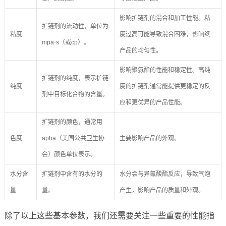
影响扩链剂的混合和加工性能。粘
扩链剂的流动性，单位为
粘度
度过高可能导致混合困难，影响终
mpa·s（或cp）。
产品的均匀性。
影响聚氨酯的性能和稳定性。高纯
扩链剂的纯度，表示扩链
纯度
度的扩链剂通常能提供更稳定的反
剂中目标化合物的含量。
应和更优异的产品性能。
扩链剂的颜色，通常用
色度
apha（美国公共卫生协
主要影响产品的外观。
会）颜色单位表示。
水分含
扩链剂中含有的水分的
水分会与异氰酸酯反应，导致气泡
量
量。
产生，影响产品的质量和外观。
除了以上这些基本参数，我们还需要关注一些重要的性能指