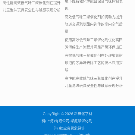
境下维持催化性能且保证气味控制表
高性能高效低气味三聚催化剂在提升
现
儿童泡沫玩具安全性与触感表现分析
高效低气味三聚催化剂如何助力提升
轨道交通聚氨酯内饰件的室内空气质
量
使用高效低气味三聚催化剂优化高回
弹海绵生产流程并满足严苛环保出口
高效低气味三聚催化剂在处理聚氨酯
软泡内芯异味去除工艺的技术应用指
导
高性能高效低气味三聚催化剂在提升
儿童泡沫玩具安全性与触感表现分析
CopyRight © 2026 新典化学材
料(上海)有限公司-聚氨酯催化剂
沪(宝)应急管危经许