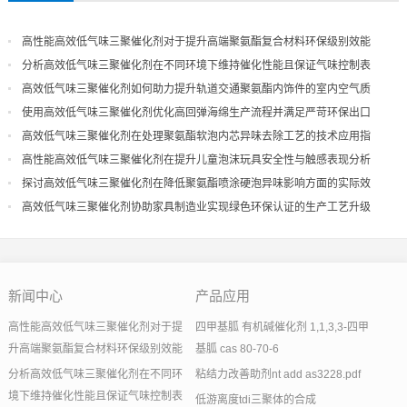
高性能高效低气味三聚催化剂对于提升高端聚氨酯复合材料环保级别效能
分析高效低气味三聚催化剂在不同环境下维持催化性能且保证气味控制表
现
高效低气味三聚催化剂如何助力提升轨道交通聚氨酯内饰件的室内空气质
量
使用高效低气味三聚催化剂优化高回弹海绵生产流程并满足严苛环保出口
高效低气味三聚催化剂在处理聚氨酯软泡内芯异味去除工艺的技术应用指
导
高性能高效低气味三聚催化剂在提升儿童泡沫玩具安全性与触感表现分析
探讨高效低气味三聚催化剂在降低聚氨酯喷涂硬泡异味影响方面的实际效
果
高效低气味三聚催化剂协助家具制造业实现绿色环保认证的生产工艺升级
新闻中心
产品应用
高性能高效低气味三聚催化剂对于提
四甲基胍 有机碱催化剂 1,1,3,3-四甲
升高端聚氨酯复合材料环保级别效能
基胍 cas 80-70-6
分析高效低气味三聚催化剂在不同环
粘结力改善助剂nt add as3228.pdf
境下维持催化性能且保证气味控制表
低游离度tdi三聚体的合成