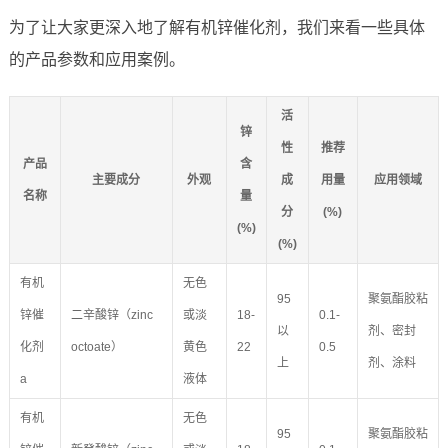
为了让大家更深入地了解有机锌催化剂，我们来看一些具体
的产品参数和应用案例。
活
锌
性
推荐
产品
含
主要成分
外观
成
用量
应用领域
名称
量
分
(%)
(%)
(%)
有机
无色
95
聚氨酯胶粘
锌催
二辛酸锌（zinc
或淡
18-
0.1-
以
剂、密封
化剂
octoate）
黄色
22
0.5
上
剂、涂料
a
液体
有机
无色
95
聚氨酯胶粘