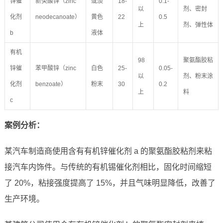
锌催
新癸酸锌（zinc
或淡
18-
0.1-
以
剂、密封
化剂
neodecanoate）
黄色
22
0.5
上
剂、弹性体
b
液体
有机
98
聚氨酯胶粘
锌催
苯甲酸锌（zinc
白色
25-
0.05-
以
剂、粉末涂
化剂
benzoate）
粉末
30
0.2
上
料
c
案例分析：
某汽车制造商使用含有有机锌催化剂 a 的聚氨酯胶粘剂来粘
接汽车内饰件。与传统的有机锡催化剂相比，固化时间缩短
了 20%，粘接强度提高了 15%，并且气味明显降低，改善了
生产环境。