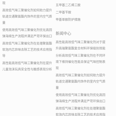
现
五甲基二乙烯三胺
高效低气味三聚催化剂如何助力提升
二甲基苄胺
轨道交通聚氨酯内饰件的室内空气质
甲基单胺防护措施
量
使用高效低气味三聚催化剂优化高回
新闻中心
弹海绵生产流程并满足严苛环保出口
高性能高效低气味三聚催化剂对于提
高效低气味三聚催化剂在处理聚氨酯
升高端聚氨酯复合材料环保级别效能
软泡内芯异味去除工艺的技术应用指
分析高效低气味三聚催化剂在不同环
导
境下维持催化性能且保证气味控制表
高性能高效低气味三聚催化剂在提升
现
儿童泡沫玩具安全性与触感表现分析
高效低气味三聚催化剂如何助力提升
轨道交通聚氨酯内饰件的室内空气质
量
使用高效低气味三聚催化剂优化高回
弹海绵生产流程并满足严苛环保出口
高效低气味三聚催化剂在处理聚氨酯
软泡内芯异味去除工艺的技术应用指