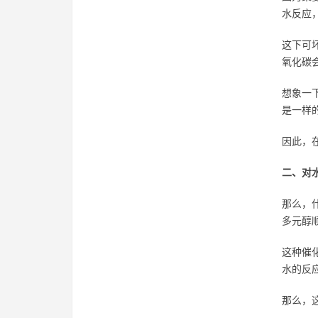
水反应
这下可
氧化碳
想象一
是一样
因此，
二、对
那么，
多元醇
这种催
水的反
那么，