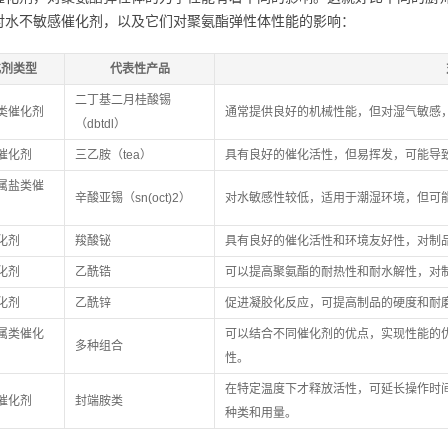
对水不敏感催化剂，以及它们对聚氨酯弹性体性能的影响：
化剂类型
代表性产品
二丁基二月桂酸锡
类催化剂
通常提供良好的机械性能，但对湿气敏感
（dbtdl）
催化剂
三乙胺（tea）
具有良好的催化活性，但易挥发，可能导
属盐类催
辛酸亚锡（sn(oct)2）
对水敏感性较低，适用于潮湿环境，但可
化剂
羧酸铋
具有良好的催化活性和环境友好性，对制
化剂
乙酰锆
可以提高聚氨酯的耐热性和耐水解性，对
化剂
乙酰锌
促进凝胶化反应，可提高制品的硬度和耐
属类催化
可以结合不同催化剂的优点，实现性能的
多种组合
性。
在特定温度下才释放活性，可延长操作时
催化剂
封端胺类
种类和用量。