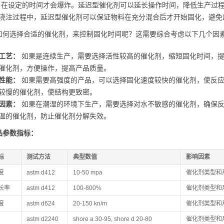
，在设定的时间才会爆炸。延迟型催化剂可以延长操作时间，降低生产过
浇注过程中，延迟型催化剂可以保证物料在充分混合后才开始固化，避免
如何选择合适的催化剂，来控制固化时间呢？这需要综合考虑以下几个因
工艺：
如果是连续生产，需要选择活性较高的催化剂，缩短固化时间，提
催化剂，方便操作，提高产品质量。
性能：
如果需要高强度的产品，可以选择固化速度较快的催化剂，使反应
较慢的催化剂，使结构更致密。
因素：
如果在潮湿的环境下生产，需要选择对水不敏感的催化剂，确保反
温的催化剂，防止催化剂分解失效。
品参数指标：
标
测试方法
典型数值
影响因素
度
astm d412
10-50 mpa
催化剂类型和
长率
astm d412
100-800%
催化剂类型和
度
astm d624
20-150 kn/m
催化剂类型和
astm d2240
shore a 30-95, shore d 20-80
催化剂类型和