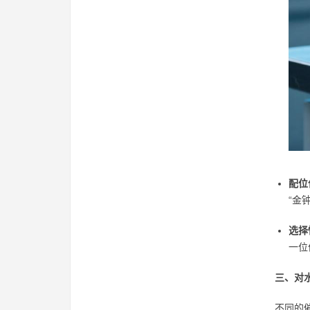
配位
“金
选择
一位
三、对
不同的