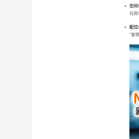
空间
与异
配位
“金