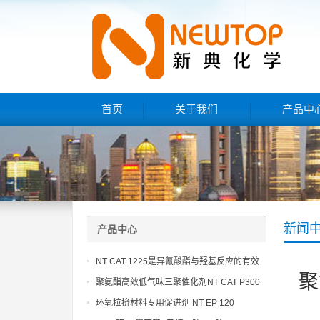
首页
关于我们
产品中
新闻
产品中心
NT CAT 1225是异氰酸酯与羟基反应的有效
聚
催化剂
聚氨酯高效低气味三聚催化剂NT CAT P300
环氧拉挤材料专用促进剂 NT EP 120