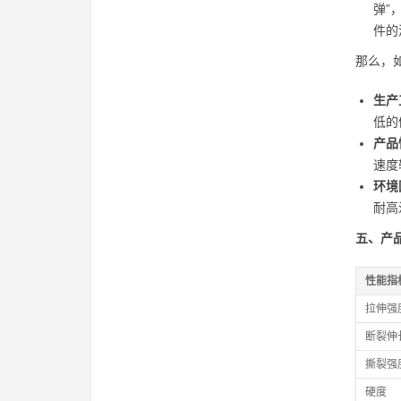
弹”
件的
那么，
生产
低的
产品
速度
环境
耐高
五、产
性能指
拉伸强
断裂伸
撕裂强
硬度