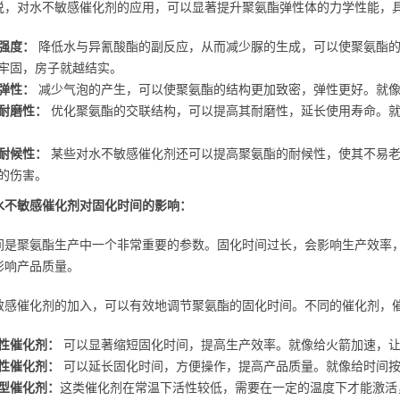
说，对水不敏感催化剂的应用，可以显著提升聚氨酯弹性体的力学性能，
强度：
降低水与异氰酸酯的副反应，从而减少脲的生成，可以使聚氨酯的
牢固，房子就越结实。
弹性：
减少气泡的产生，可以使聚氨酯的结构更加致密，弹性更好。就像
耐磨性：
优化聚氨酯的交联结构，可以提高其耐磨性，延长使用寿命。就
耐候性：
某些对水不敏感催化剂还可以提高聚氨酯的耐候性，使其不易老
的伤害。
水不敏感催化剂对固化时间的影响：
间是聚氨酯生产中一个非常重要的参数。固化时间过长，会影响生产效率
影响产品质量。
敏感催化剂的加入，可以有效地调节聚氨酯的固化时间。不同的催化剂，
性催化剂：
可以显著缩短固化时间，提高生产效率。就像给火箭加速，
性催化剂：
可以延长固化时间，方便操作，提高产品质量。就像给时间按
型催化剂：
这类催化剂在常温下活性较低，需要在一定的温度下才能激活，