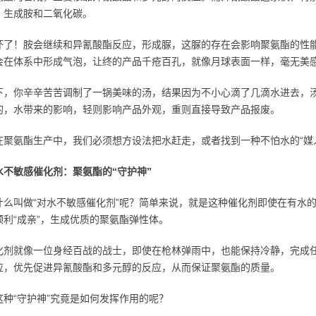
，生成胺和二氧化碳。
坏了！胺会继续和异氰酸酯反应，形成脲，这脲的存在会影响聚氨酯的性
会在体系中形成气泡，让终的产品千疮百孔，就像月球表面一样，毫无美
下，你辛辛苦苦调制了一锅美味的汤，结果因为不小心滴了几滴水进去，
的，水带来的影响，轻则影响产品外观，重则直接导致产品报废。
在聚氨酯生产中，我们必须想方设法把水赶走，或者找到一种不怕水的“媒
水不敏感催化剂：聚氨酯的“守护神”
什么叫做“对水不敏感催化剂”呢？简单来说，就是这种催化剂即使在有水
顺利“成亲”，生成优质的聚氨酯弹性体。
化剂就像一位身经百战的战士，即使在枪林弹雨中，也能保持冷静，完成
应，优先促进异氰酸酯和多元醇的反应，从而保证聚氨酯的质量。
这种“守护神”究竟是如何发挥作用的呢？