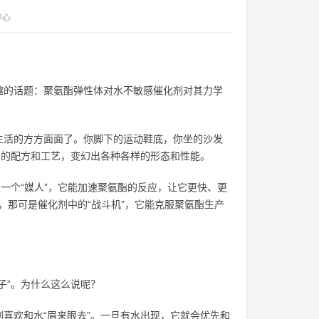
中心
趣的话题：聚氨酯弹性体对水不敏感催化剂对其力学
生活的方方面面了。你脚下的运动鞋底，你坐的沙发
同的配方和工艺，变幻出各种各样的形态和性能。
一个“媒人”，它能加速聚氨酯的反应，让它更快、更
，那可是催化剂中的“战斗机”，它能克服聚氨酯生产
子”。为什么这么说呢？
喜欢和水“眉来眼去”。一旦有水出现，它就会优先和