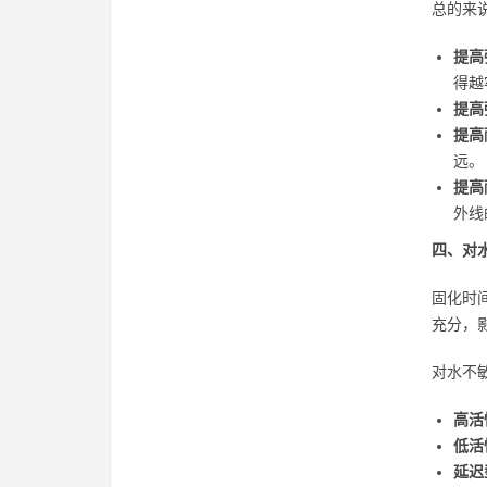
总的来
提高
得越
提高
提高
远。
提高
外线
四、对
固化时
充分，
对水不
高活
低活
延迟