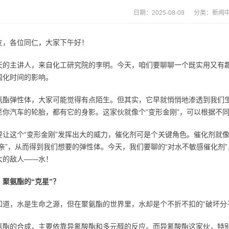
日期：2025-08-09 分类：
新闻
友，各位同仁，大家下午好！
天的主讲人，来自化工研究院的李明。今天，咱们要聊聊一个既实用又有
固化时间的影响。
氨酯弹性体，大家可能觉得有点陌生。但其实，它早就悄悄地渗透到我们
至你汽车的轮胎，都有它的身影。这家伙就像个“变形金刚”，可以根据不
要让这个“变形金刚”发挥出大的威力，催化剂可是个关键角色。催化剂就像
成亲”，从而得到我们想要的弹性体。今天，我们要聊的“对水不敏感催化剂”
大的敌人——水！
，聚氨酯的“克星”？
知道，水是生命之源，但在聚氨酯的世界里，水却是个不折不扣的“破坏分
氨酯的合成，主要依靠异氰酸酯和多元醇的反应。而异氰酸酯这家伙，特别