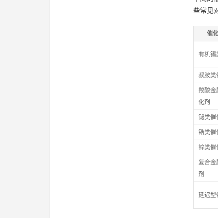
些常见
催
有机锡
叔胺类
羧酸金
化剂
铋类催
锆类催
锌类催
复合金
剂
延迟型