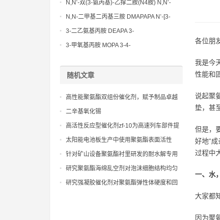
N,N’-双(3-氨丙基)-乙撑二胺(N4胺) N,N’-
Bis(3-aminopropyl)-ethylenediamine CAS
N,N-二甲基二丙基三胺 DMAPAPA N’-[3-
No10563-26-5
(dimethylamino)propyllpropane-1,3-
3-二乙氨基丙胺 DEAPA 3-
diamine CAS No10563-29-8
各位朋
(Diethylamino)propylamine CAS No 104-
3-甲氧基丙胺 MOPA 3-4-
78-9
Methoxypropylamine CAS No 5332-73-0
我是今
性能和
随机文章
说起聚
高性能聚氨酯双组份催化剂，赋予制品卓越
垫，甚
的物理机械性能和耐久性
二辛基氧化锡
高活性反应型催化剂zf-10为高速列车部件提
但是，
供卓越防护
太阳能电池板生产中使用聚氨酯表面活性
好地“
剂，增强光电转换效率
过程中
针对矿山设备聚氨酯衬里研发的耐水解专用
催化剂有效防止酸性水质侵蚀技术
研究聚氨酯海绵乱空剂对泡沫细胞结构均匀
一、水
性的调控
研究强凝胶催化剂对聚氨酯弹性体硬度和回
弹性的影响
大家都
因为聚