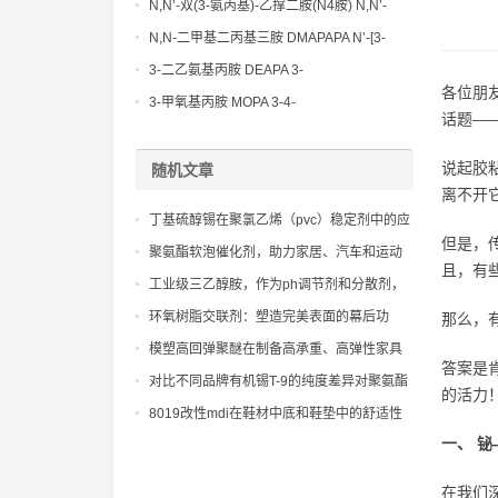
N,N’-双(3-氨丙基)-乙撑二胺(N4胺) N,N’-
Bis(3-aminopropyl)-ethylenediamine CAS
N,N-二甲基二丙基三胺 DMAPAPA N’-[3-
No10563-26-5
(dimethylamino)propyllpropane-1,3-
3-二乙氨基丙胺 DEAPA 3-
diamine CAS No10563-29-8
各位朋
(Diethylamino)propylamine CAS No 104-
3-甲氧基丙胺 MOPA 3-4-
话题—
78-9
Methoxypropylamine CAS No 5332-73-0
说起胶
随机文章
离不开
丁基硫醇锡在聚氯乙烯（pvc）稳定剂中的应
但是，
用案例研究
聚氨酯软泡催化剂，助力家居、汽车和运动
且，有
器材等领域发展
工业级三乙醇胺，作为ph调节剂和分散剂，
在多个领域发挥关键作用
环氧树脂交联剂：塑造完美表面的幕后功
那么，
臣，展现极致美学
模塑高回弹聚醚在制备高承重、高弹性家具
答案是
用海绵中的应用
对比不同品牌有机锡T-9的纯度差异对聚氨酯
的活力
泡沫孔径大小和均匀度的影响值
8019改性mdi在鞋材中底和鞋垫中的舒适性
应用
一、 铋
在我们