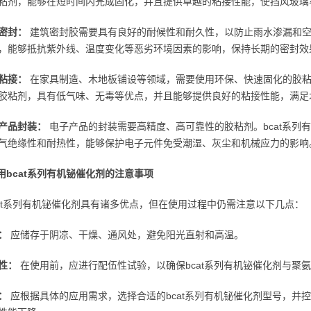
粘剂，能够在短时间内完成固化，并且提供卓越的粘接性能，使挡风玻璃
密封：
建筑密封胶需要具有良好的耐候性和耐久性，以防止雨水渗漏和空气
，能够抵抗紫外线、温度变化等恶劣环境因素的影响，保持长期的密封效
粘接：
在家具制造、木地板铺设等领域，需要使用环保、快速固化的胶粘剂
胶粘剂，具有低气味、无毒等优点，并且能够提供良好的粘接性能，满足
产品封装：
电子产品的封装需要高精度、高可靠性的胶粘剂。bcat系列
气绝缘性和耐热性，能够保护电子元件免受潮湿、灰尘和机械应力的影响
用bcat系列有机铋催化剂的注意事项
cat系列有机铋催化剂具有诸多优点，但在使用过程中仍需注意以下几点：
：
应储存于阴凉、干燥、通风处，避免阳光直射和高温。
性：
在使用前，应进行配伍性试验，以确保bcat系列有机铋催化剂与聚
：
应根据具体的应用需求，选择合适的bcat系列有机铋催化剂型号，并