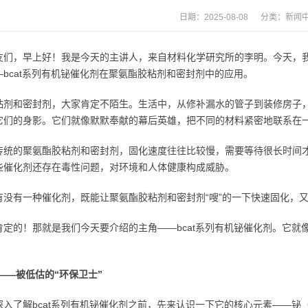
日期：2025-08-08 分类：
新闻
友们，早上好！我是今天的主讲人，来自材料化学研究所的李明。今天，
—bcat系列有机铋催化剂在聚氨酯胶粘剂和密封剂中的应用。
粘剂和密封剂，大家肯定不陌生。生活中，从修补漏水的管子到装修房子
它们的身影。它们就像默默奉献的幕后英雄，把不同的材料紧密地联系在
传统的聚氨酯胶粘剂和密封剂，固化速度往往比较慢，需要等待很长时间
些催化剂还存在毒性问题，对环境和人体健康构成威胁。
有没有一种催化剂，既能让聚氨酯胶粘剂和密封剂“嗖”的一下快速固化，
肯定的！那就是我们今天要介绍的主角——bcat系列有机铋催化剂。它
！
——被低估的“环保卫士”
深入了解bcat系列有机铋催化剂之前，先来认识一下它的核心元素——铋