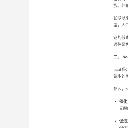
族。但
长期以
强，人
铋的低
通往绿
二、 b
bca
氨酯的
那么，
催化
元醇
促进
耐化