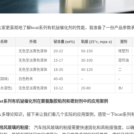
大家更直观地了解bcat系列有机铋催化剂的性能，我准备了一份产品参数
品名称
外观
铋含量 (wt%)
粘度 (25°c, mpa·s)
溶剂
无色至淡黄色液体
20-22
50-150
增塑剂
无色至淡黄色液体
15-17
30-100
溶剂油
无色至淡黄色液体
18-20
40-120
二
 (固体)
白色粉末
40-45
–
–
e (水溶性)
无色至淡黄色液体
10-12
20-80
水/
bcat系列有机铋催化剂在聚氨酯胶粘剂和密封剂中的应用案例
么多理论知识，接下来让我们看几个实际的应用案例，感受一下bcat系列
挡风玻璃的粘接：
汽车挡风玻璃的粘接需要快速固化和高粘接强度，以确保