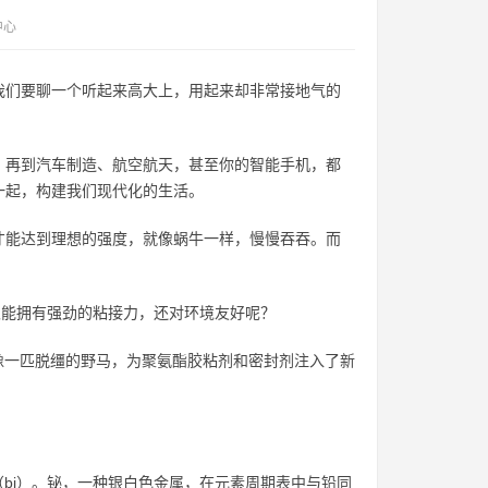
中心
我们要聊一个听起来高大上，用起来却非常接地气的
，再到汽车制造、航空航天，甚至你的智能手机，都
一起，构建我们现代化的生活。
才能达到理想的强度，就像蜗牛一样，慢慢吞吞。而
又能拥有强劲的粘接力，还对环境友好呢？
就像一匹脱缰的野马，为聚氨酯胶粘剂和密封剂注入了新
（bi）。铋，一种银白色金属，在元素周期表中与铅同