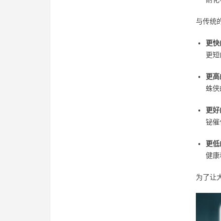
与传统
更快
更短
更高
蛛侠
更好
铋催
更低
健康
为了让