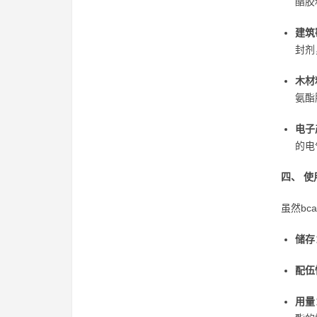
酯胶
建筑
封剂
木材
氨酯
电子
的电
四、 使
虽然b
储存
配伍
用量