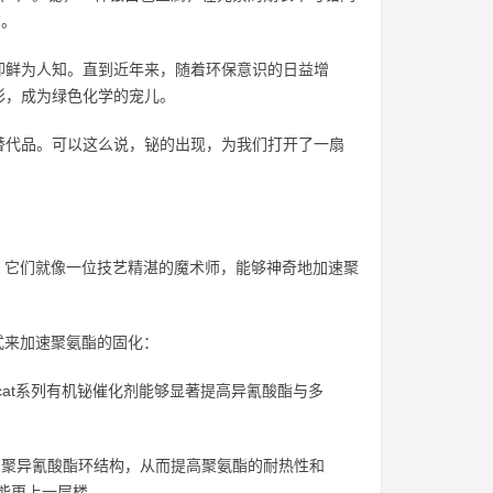
”。
却鲜为人知。直到近年来，随着环保意识的日益增
彩，成为绿色化学的宠儿。
替代品。可以这么说，铋的出现，为我们打开了一扇
剂。它们就像一位技艺精湛的魔术师，能够神奇地加速聚
式来加速聚氨酯的固化：
at系列有机铋催化剂能够显著提高异氰酸酯与多
聚异氰酸酯环结构，从而提高聚氨酯的耐热性和
性能更上一层楼。