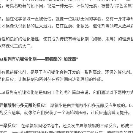
是，与臭名昭著的铅不同，铋是一种无毒、环保的元素，被誉为“绿色金属
来，铋在化学领域一直被低估，就像一位默默无闻的学者，空有一身才华
们才逐渐认识到铋的巨大潜力。它在医药、化妆品、催化剂等领域大放异
毒性和良好的催化活性，使其成为传统有毒催化剂（如锡、汞等）的理想
色环保化工的大门。
cat系列有机铋催化剂——聚氨酯的“加速器”
t系列有机铋催化剂，是基于有机铋化合物开发的一系列高效、环保的催化
固化反应，让胶粘剂和密封剂在短时间内达到理想的性能。
bcat系列有机铋催化剂是如何工作的呢？简单来说，它们通过以下两种方
异氰酸酯与多元醇的反应：
聚氨酯是由异氰酸酯和多元醇反应生成的。bc
的反应速率，就像给它们安装了一个涡轮增压器，让反应速度瞬间提升。
三聚反应：
在聚氨酯固化过程中，还会发生异氰酸酯的三聚反应，形成三
学性。bcat系列有机铋催化剂也能够有效地促进三聚反应，使聚氨酯的