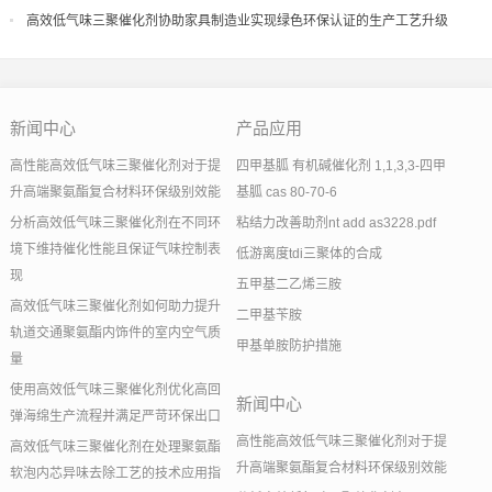
果
高效低气味三聚催化剂协助家具制造业实现绿色环保认证的生产工艺升级
新闻中心
产品应用
高性能高效低气味三聚催化剂对于提
四甲基胍 有机碱催化剂 1,1,3,3-四甲
升高端聚氨酯复合材料环保级别效能
基胍 cas 80-70-6
分析高效低气味三聚催化剂在不同环
粘结力改善助剂nt add as3228.pdf
境下维持催化性能且保证气味控制表
低游离度tdi三聚体的合成
现
五甲基二乙烯三胺
高效低气味三聚催化剂如何助力提升
二甲基苄胺
轨道交通聚氨酯内饰件的室内空气质
甲基单胺防护措施
量
使用高效低气味三聚催化剂优化高回
新闻中心
弹海绵生产流程并满足严苛环保出口
高性能高效低气味三聚催化剂对于提
高效低气味三聚催化剂在处理聚氨酯
升高端聚氨酯复合材料环保级别效能
软泡内芯异味去除工艺的技术应用指