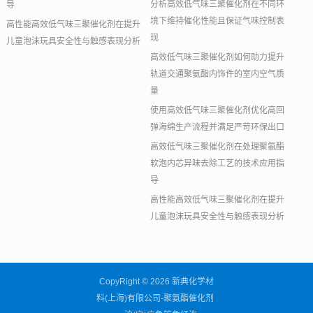
分析高效低气味三聚催化剂在不同环
导
境下维持催化性能且保证气味控制表
高性能高效低气味三聚催化剂在提升
现
儿童泡沫玩具安全性与触感表现分析
高效低气味三聚催化剂如何助力提升
轨道交通聚氨酯内饰件的室内空气质
量
使用高效低气味三聚催化剂优化高回
弹海绵生产流程并满足严苛环保出口
高效低气味三聚催化剂在处理聚氨酯
软泡内芯异味去除工艺的技术应用指
导
高性能高效低气味三聚催化剂在提升
儿童泡沫玩具安全性与触感表现分析
CopyRight © 2026 新典化学材
料(上海)有限公司-聚氨酯催化剂