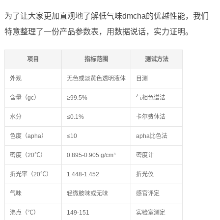
为了让大家更加直观地了解低气味dmcha的优越性能，我们
特意整理了一份产品参数表，用数据说话，实力证明。
项目
指标范围
测试方法
外观
无色或淡黄色透明液体
目测
含量（gc）
≥99.5%
气相色谱法
水分
≤0.1%
卡尔费休法
色度（apha）
≤10
apha比色法
密度（20℃）
0.895-0.905 g/cm³
密度计
折光率（20℃）
1.448-1.452
折光仪
气味
轻微胺味或无味
感官评定
沸点（℃）
149-151
实验室测定