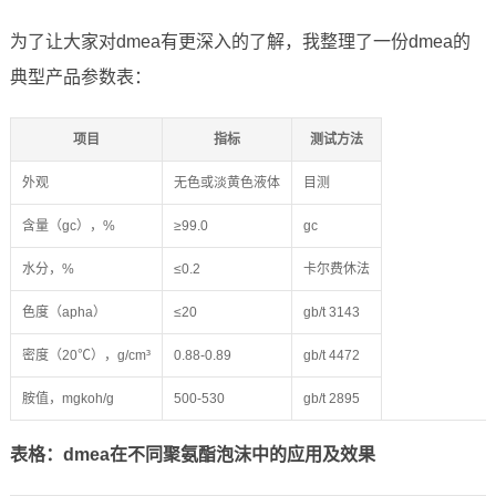
为了让大家对dmea有更深入的了解，我整理了一份dmea的
典型产品参数表：
项目
指标
测试方法
外观
无色或淡黄色液体
目测
含量（gc），%
≥99.0
gc
水分，%
≤0.2
卡尔费休法
色度（apha）
≤20
gb/t 3143
密度（20℃），g/cm³
0.88-0.89
gb/t 4472
胺值，mgkoh/g
500-530
gb/t 2895
表格：dmea在不同聚氨酯泡沫中的应用及效果