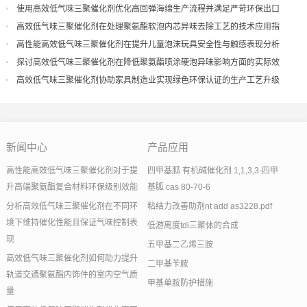
量
使用高效低气味三聚催化剂优化高回弹海绵生产流程并满足严苛环保出口
高效低气味三聚催化剂在处理聚氨酯软泡内芯异味去除工艺的技术应用指
导
高性能高效低气味三聚催化剂在提升儿童泡沫玩具安全性与触感表现分析
探讨高效低气味三聚催化剂在降低聚氨酯喷涂硬泡异味影响方面的实际效
果
高效低气味三聚催化剂协助家具制造业实现绿色环保认证的生产工艺升级
新闻中心
产品应用
高性能高效低气味三聚催化剂对于提
四甲基胍 有机碱催化剂 1,1,3,3-四甲
升高端聚氨酯复合材料环保级别效能
基胍 cas 80-70-6
分析高效低气味三聚催化剂在不同环
粘结力改善助剂nt add as3228.pdf
境下维持催化性能且保证气味控制表
低游离度tdi三聚体的合成
现
五甲基二乙烯三胺
高效低气味三聚催化剂如何助力提升
二甲基苄胺
轨道交通聚氨酯内饰件的室内空气质
甲基单胺防护措施
量