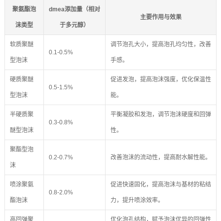
聚氨酯泡
dmea添加量（相对
主要作用与效果
沫类型
于多元醇）
软质聚醚
调节泡孔大小，提高泡孔均匀性，改善
0.1-0.5%
型泡沫
手感。
硬质聚醚
促进发泡，提高泡沫强度，优化保温性
0.5-1.5%
型泡沫
能。
半硬质聚
平衡凝胶和发泡，调节泡沫硬度和回弹
0.3-0.8%
醚型泡沫
性。
聚酯型泡
0.2-0.7%
改善泡沫的流动性，提高耐水解性能。
沫
喷涂聚氨
促进快速固化，提高泡沫与基材的粘结
0.8-2.0%
酯泡沫
力，提升喷涂效率。
高回弹聚
优化泡孔结构，赋予泡沫优异的回弹性