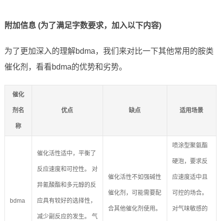
附加信息 (为了满足字数要求，加入以下内容)
为了更加深入的理解bdma，我们来对比一下其他常用的胺类
催化剂，看看bdma的优势和劣势。
催化
剂名
优点
缺点
适用场景
称
喷涂型聚氨酯
催化活性适中，平衡了
硬泡，要求反
反应速度和可控性。 对
催化活性不如强碱性
应速度适中且
异氰酸酯和多元醇的反
催化剂，可能需要配
可控的场合。
bdma
应具有较好的选择性，
合其他催化剂使用。
对气味敏感的
减少副反应的发生。 气