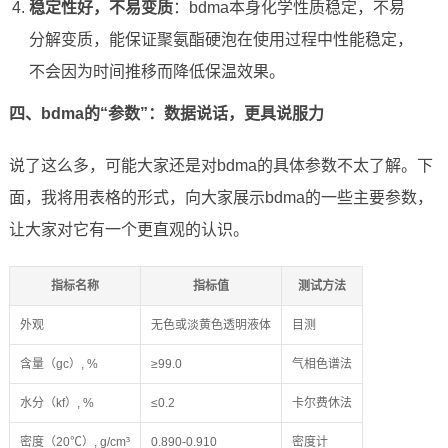
稳定性好，不易变质
：bdma本身化学性质稳定，不易
分解变质，能保证聚氨酯硬泡在使用过程中性能稳定，
不会因为时间推移而降低保温效果。
四、bdma的“参数”：数据说话，更具说服力
说了这么多，可能大家还是对bdma的具体参数不太了解。下
面，我将用表格的形式，向大家展示bdma的一些主要参数，
让大家对它有一个更直观的认识。
指标名称
指标值
测试方法
外观
无色或淡黄色透明液体
目测
含量（gc）, %
≥99.0
气相色谱法
水分（kf）, %
≤0.2
卡尔费休法
密度（20℃）, g/cm³
0.890-0.910
密度计