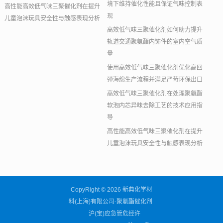
境下维持催化性能且保证气味控制表
高性能高效低气味三聚催化剂在提升
现
儿童泡沫玩具安全性与触感表现分析
高效低气味三聚催化剂如何助力提升
轨道交通聚氨酯内饰件的室内空气质
量
使用高效低气味三聚催化剂优化高回
弹海绵生产流程并满足严苛环保出口
高效低气味三聚催化剂在处理聚氨酯
软泡内芯异味去除工艺的技术应用指
导
高性能高效低气味三聚催化剂在提升
儿童泡沫玩具安全性与触感表现分析
CopyRight © 2026 新典化学材
料(上海)有限公司-聚氨酯催化剂
沪(宝)应急管危经许