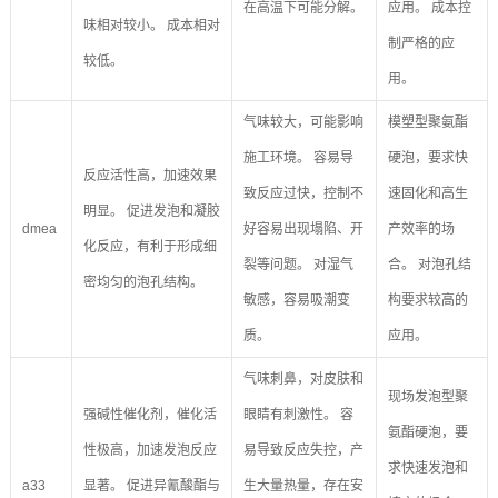
在高温下可能分解。
应用。 成本控
味相对较小。 成本相对
制严格的应
较低。
用。
气味较大，可能影响
模塑型聚氨酯
施工环境。 容易导
硬泡，要求快
反应活性高，加速效果
致反应过快，控制不
速固化和高生
明显。 促进发泡和凝胶
dmea
好容易出现塌陷、开
产效率的场
化反应，有利于形成细
裂等问题。 对湿气
合。 对泡孔结
密均匀的泡孔结构。
敏感，容易吸潮变
构要求较高的
质。
应用。
气味刺鼻，对皮肤和
现场发泡型聚
强碱性催化剂，催化活
眼睛有刺激性。 容
氨酯硬泡，要
性极高，加速发泡反应
易导致反应失控，产
求快速发泡和
a33
显著。 促进异氰酸酯与
生大量热量，存在安