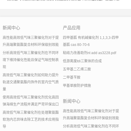
新闻中心
产品应用
高性能高效低气味三聚催化剂对于提
四甲基胍 有机碱催化剂 1,1,3,3-四甲
升高端聚氨酯复合材料环保级别效能
基胍 cas 80-70-6
分析高效低气味三聚催化剂在不同环
粘结力改善助剂nt add as3228.pdf
境下维持催化性能且保证气味控制表
低游离度tdi三聚体的合成
现
五甲基二乙烯三胺
高效低气味三聚催化剂如何助力提升
二甲基苄胺
轨道交通聚氨酯内饰件的室内空气质
甲基单胺防护措施
量
使用高效低气味三聚催化剂优化高回
新闻中心
弹海绵生产流程并满足严苛环保出口
高性能高效低气味三聚催化剂对于提
高效低气味三聚催化剂在处理聚氨酯
升高端聚氨酯复合材料环保级别效能
软泡内芯异味去除工艺的技术应用指
分析高效低气味三聚催化剂在不同环
导