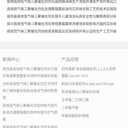
量
使用高效低气味三聚催化剂优化高回弹海绵生产流程并满足严苛环保出口
高效低气味三聚催化剂在处理聚氨酯软泡内芯异味去除工艺的技术应用指
导
高性能高效低气味三聚催化剂在提升儿童泡沫玩具安全性与触感表现分析
探讨高效低气味三聚催化剂在降低聚氨酯喷涂硬泡异味影响方面的实际效
果
高效低气味三聚催化剂协助家具制造业实现绿色环保认证的生产工艺升级
新闻中心
产品应用
高性能高效低气味三聚催化剂对于提
四甲基胍 有机碱催化剂 1,1,3,3-四甲
升高端聚氨酯复合材料环保级别效能
基胍 cas 80-70-6
分析高效低气味三聚催化剂在不同环
粘结力改善助剂nt add as3228.pdf
境下维持催化性能且保证气味控制表
低游离度tdi三聚体的合成
现
五甲基二乙烯三胺
高效低气味三聚催化剂如何助力提升
二甲基苄胺
轨道交通聚氨酯内饰件的室内空气质
甲基单胺防护措施
量
使用高效低气味三聚催化剂优化高回