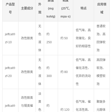
胺值
粘度
产品型
外
应用领
主要成分
(mg
(25℃,
特点
号
观
域
koh/g)
mpa·s)
无
普通软
低气味、高
jeffcat®
色
约
泡、高
改性胺类
约 50
效催化、良
zf-10
液
250
回弹软
好的相容性
体
泡
无
低气味、高
高回弹
jeffcat®
色
约
催化活性、
软泡、
改性胺类
约 80
zf-20
液
300
优异的流动
模塑软
体
性
泡
淡
改性胺类
黄
低气味、催
聚醚多
jeffcat®
与锡类催
约
色
约 120
化活性高、
元醇体