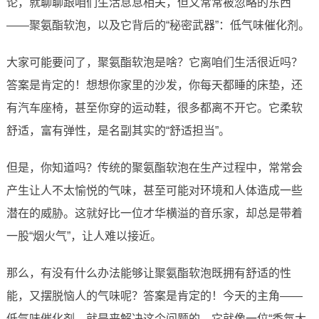
论，就聊聊跟咱们生活息息相关，但又常常被忽略的东西
——聚氨酯软泡，以及它背后的“秘密武器”：低气味催化剂。
大家可能要问了，聚氨酯软泡是啥？它离咱们生活很近吗？
答案是肯定的！想想你家里的沙发，你每天都睡的床垫，还
有汽车座椅，甚至你穿的运动鞋，很多都离不开它。它柔软
舒适，富有弹性，是名副其实的“舒适担当”。
但是，你知道吗？传统的聚氨酯软泡在生产过程中，常常会
产生让人不太愉悦的气味，甚至可能对环境和人体造成一些
潜在的威胁。这就好比一位才华横溢的音乐家，却总是带着
一股“烟火气”，让人难以接近。
那么，有没有什么办法能够让聚氨酯软泡既拥有舒适的性
能，又摆脱恼人的气味呢？答案是肯定的！今天的主角——
低气味催化剂，就是来解决这个问题的。它就像一位“香氛大