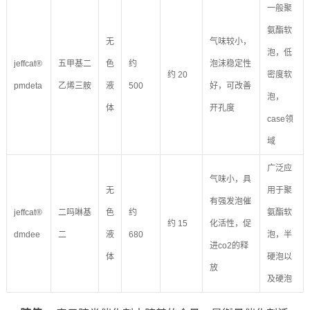
一般聚
氨酯软
无
气味较小，
泡，低
jeffcat®
五甲基二
色
约
泡沫稳定性
约 20
密度软
pmdeta
乙烯三胺
液
500
好，可改善
泡，
体
开孔度
case领
域
广泛应
气味小，具
无
用于聚
有强发泡催
jeffcat®
二吗啉基
色
约
氨酯软
约 15
化活性，促
dmdee
二
液
680
泡，半
进co2的释
体
硬泡以
放
及硬泡