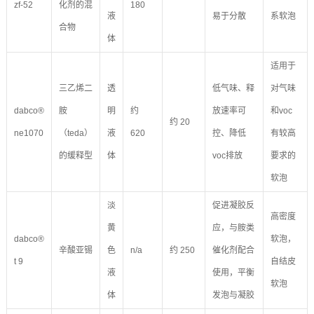
zf-52
化剂的混
180
液
易于分散
系软泡
合物
体
适用于
三乙烯二
透
低气味、释
对气味
dabco®
胺
明
约
放速率可
和voc
约 20
ne1070
（teda）
液
620
控、降低
有较高
的缓释型
体
voc排放
要求的
软泡
淡
促进凝胶反
高密度
黄
应，与胺类
dabco®
软泡，
辛酸亚锡
色
n/a
约 250
催化剂配合
t 9
自结皮
液
使用，平衡
软泡
体
发泡与凝胶