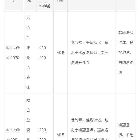
号
观
(%)
koh/g)
无
色
软质块状
至
低气味，平衡催化，适
泡沫、模
dabco®
淡
460-
<0.5
用于水发泡体系，提高
塑泡沫、
ne1070
黄
490
泡沫开孔性
自结皮泡
色
沫
液
体
无
色
至
低气味，延迟催化，适
模塑泡
dabco®
淡
290-
用于模塑泡沫，提高泡
<0.5
沫、半硬