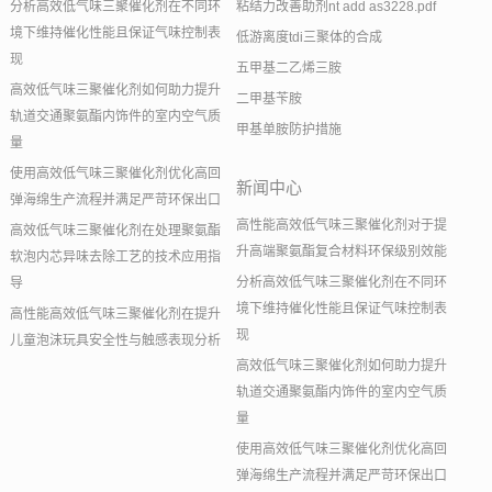
分析高效低气味三聚催化剂在不同环
粘结力改善助剂nt add as3228.pdf
境下维持催化性能且保证气味控制表
低游离度tdi三聚体的合成
现
五甲基二乙烯三胺
高效低气味三聚催化剂如何助力提升
二甲基苄胺
轨道交通聚氨酯内饰件的室内空气质
甲基单胺防护措施
量
使用高效低气味三聚催化剂优化高回
新闻中心
弹海绵生产流程并满足严苛环保出口
高性能高效低气味三聚催化剂对于提
高效低气味三聚催化剂在处理聚氨酯
升高端聚氨酯复合材料环保级别效能
软泡内芯异味去除工艺的技术应用指
分析高效低气味三聚催化剂在不同环
导
境下维持催化性能且保证气味控制表
高性能高效低气味三聚催化剂在提升
现
儿童泡沫玩具安全性与触感表现分析
高效低气味三聚催化剂如何助力提升
轨道交通聚氨酯内饰件的室内空气质
量
使用高效低气味三聚催化剂优化高回
弹海绵生产流程并满足严苛环保出口