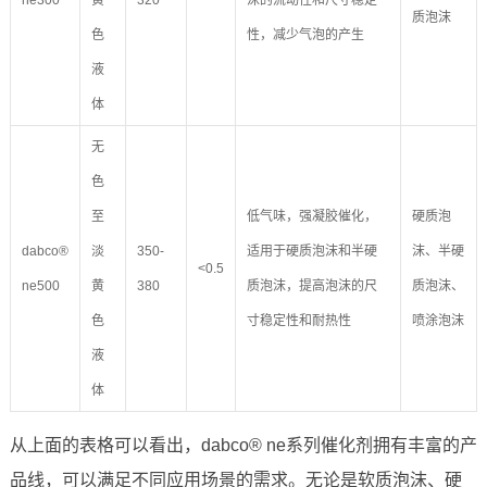
ne300
黄
320
沫的流动性和尺寸稳定
质泡沫
色
性，减少气泡的产生
液
体
无
色
至
低气味，强凝胶催化，
硬质泡
dabco®
淡
350-
适用于硬质泡沫和半硬
沫、半硬
<0.5
ne500
黄
380
质泡沫，提高泡沫的尺
质泡沫、
色
寸稳定性和耐热性
喷涂泡沫
液
体
从上面的表格可以看出，dabco® ne系列催化剂拥有丰富的产
品线，可以满足不同应用场景的需求。无论是软质泡沫、硬