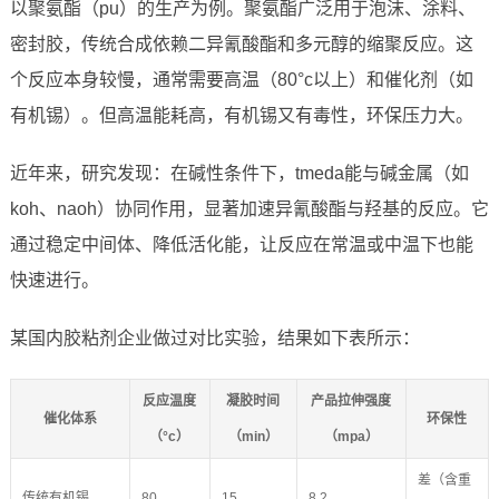
以聚氨酯（pu）的生产为例。聚氨酯广泛用于泡沫、涂料、
密封胶，传统合成依赖二异氰酸酯和多元醇的缩聚反应。这
个反应本身较慢，通常需要高温（80°c以上）和催化剂（如
有机锡）。但高温能耗高，有机锡又有毒性，环保压力大。
近年来，研究发现：在碱性条件下，tmeda能与碱金属（如
koh、naoh）协同作用，显著加速异氰酸酯与羟基的反应。它
通过稳定中间体、降低活化能，让反应在常温或中温下也能
快速进行。
某国内胶粘剂企业做过对比实验，结果如下表所示：
反应温度
凝胶时间
产品拉伸强度
催化体系
环保性
（°c）
（min）
（mpa）
差（含重
传统有机锡
80
15
8.2