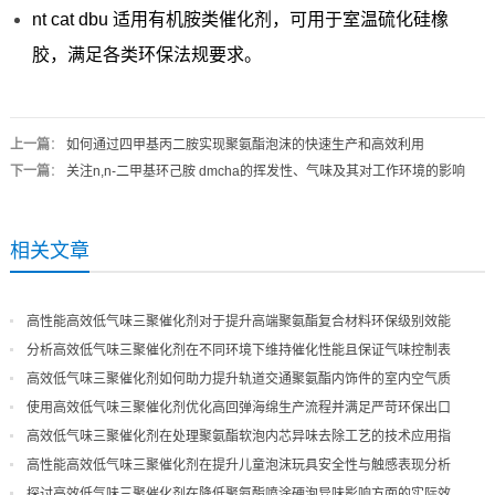
nt cat dbu 适用有机胺类催化剂，可用于室温硫化硅橡
胶，满足各类环保法规要求。
上一篇
：
如何通过四甲基丙二胺实现聚氨酯泡沫的快速生产和高效利用
下一篇
：
关注n,n-二甲基环己胺 dmcha的挥发性、气味及其对工作环境的影响
相关文章
高性能高效低气味三聚催化剂对于提升高端聚氨酯复合材料环保级别效能
分析高效低气味三聚催化剂在不同环境下维持催化性能且保证气味控制表
现
高效低气味三聚催化剂如何助力提升轨道交通聚氨酯内饰件的室内空气质
量
使用高效低气味三聚催化剂优化高回弹海绵生产流程并满足严苛环保出口
高效低气味三聚催化剂在处理聚氨酯软泡内芯异味去除工艺的技术应用指
导
高性能高效低气味三聚催化剂在提升儿童泡沫玩具安全性与触感表现分析
探讨高效低气味三聚催化剂在降低聚氨酯喷涂硬泡异味影响方面的实际效