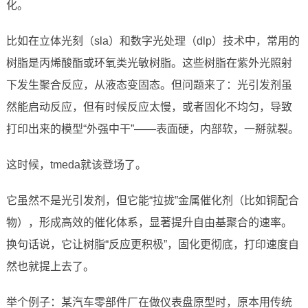
化。
比如在立体光刻（sla）和数字光处理（dlp）技术中，常用的
树脂是丙烯酸酯或环氧类光敏树脂。这些树脂在紫外光照射
下发生聚合反应，从液态变固态。但问题来了：光引发剂虽
然能启动反应，但有时候反应太慢，或者固化不均匀，导致
打印出来的模型“外强中干”——表面硬，内部软，一掰就裂。
这时候，tmeda就该登场了。
它虽然不是光引发剂，但它能“拉拢”金属催化剂（比如铜配合
物），形成高效的催化体系，显著提升自由基聚合的速率。
换句话说，它让树脂“反应更积极”，固化更彻底，打印速度自
然也就提上去了。
举个例子：某汽车零部件厂在做仪表盘原型时，原本用传统