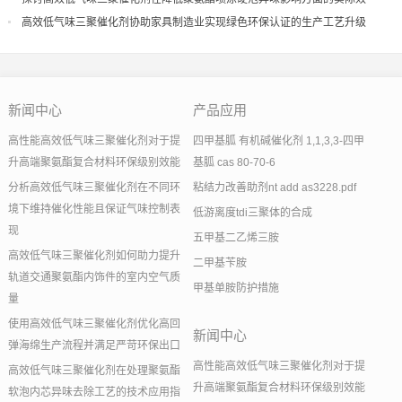
果
高效低气味三聚催化剂协助家具制造业实现绿色环保认证的生产工艺升级
新闻中心
产品应用
高性能高效低气味三聚催化剂对于提
四甲基胍 有机碱催化剂 1,1,3,3-四甲
升高端聚氨酯复合材料环保级别效能
基胍 cas 80-70-6
分析高效低气味三聚催化剂在不同环
粘结力改善助剂nt add as3228.pdf
境下维持催化性能且保证气味控制表
低游离度tdi三聚体的合成
现
五甲基二乙烯三胺
高效低气味三聚催化剂如何助力提升
二甲基苄胺
轨道交通聚氨酯内饰件的室内空气质
甲基单胺防护措施
量
使用高效低气味三聚催化剂优化高回
新闻中心
弹海绵生产流程并满足严苛环保出口
高性能高效低气味三聚催化剂对于提
高效低气味三聚催化剂在处理聚氨酯
升高端聚氨酯复合材料环保级别效能
软泡内芯异味去除工艺的技术应用指