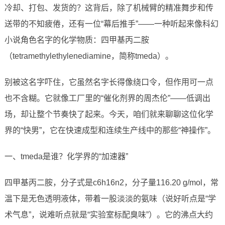
冷却、打包、发货的？这背后，除了机械臂的精准舞步和传
送带的不知疲倦，还有一位“幕后推手”——一种听起来像科幻
小说角色名字的化学物质：四甲基丙二胺
（tetramethylethylenediamine，简称tmeda）。
别被这名字吓住，它虽然名字长得像绕口令，但作用可一点
也不含糊。它就像工厂里的“催化剂界的周杰伦”——低调出
场，却让整个节奏快了起来。今天，咱们就来聊聊这位化学
界的“快男”，它在快速成型和连续生产线中的那些“神操作”。
一、tmeda是谁？化学界的“加速器”
四甲基丙二胺，分子式是c6h16n2，分子量116.20 g/mol，常
温下是无色透明液体，带着一股淡淡的氨味（说好听点是“学
术气息”，说难听点就是“实验室标配臭味”）。它的沸点大约