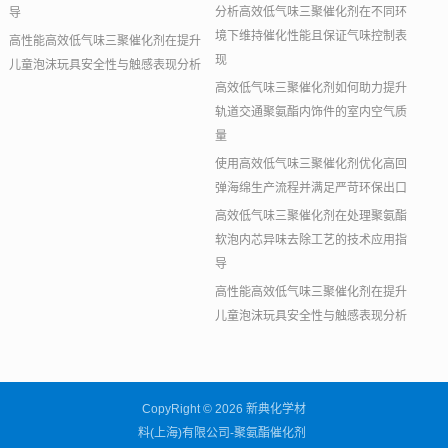
分析高效低气味三聚催化剂在不同环
导
境下维持催化性能且保证气味控制表
高性能高效低气味三聚催化剂在提升
现
儿童泡沫玩具安全性与触感表现分析
高效低气味三聚催化剂如何助力提升
轨道交通聚氨酯内饰件的室内空气质
量
使用高效低气味三聚催化剂优化高回
弹海绵生产流程并满足严苛环保出口
高效低气味三聚催化剂在处理聚氨酯
软泡内芯异味去除工艺的技术应用指
导
高性能高效低气味三聚催化剂在提升
儿童泡沫玩具安全性与触感表现分析
CopyRight © 2026 新典化学材
料(上海)有限公司-聚氨酯催化剂