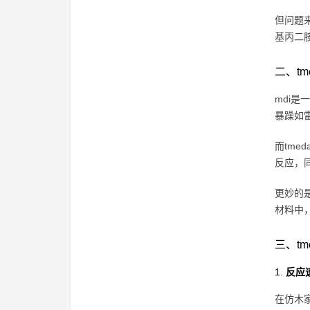
但问题
基丙二
二、tm
mdi
暴躁如
而tm
反应，
更妙的
材料中
三、t
1.
反应
在仿木