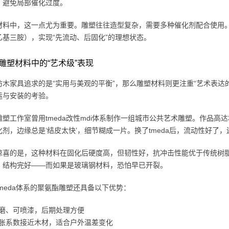
，避免局部催化过度。
材料中，这一点尤为重要。雕塑往往造型复杂，需要多种催化剂配合使用。t
乙基三胺），实现“先流动、后固化”的理想状态。
雕塑材料中的“艺术级”表现
仿木家具追求的是“实用与美观的平衡”，那么雕塑材料则更注重“艺术表达
运与安装的考验。
塑工作室曾用tmeda改性mdi体系制作一组城市公共艺术雕塑。作品高达
化剂，边缘总是‘结皮太快’，细节糊成一片。换了tmeda后，流动性好了
惊喜的是，这种材料在固化后硬度高，但韧性好，抗冲击性能优于传统树
，结构完好——而如果是玻璃钢材料，恐怕早已开裂。
meda体系的聚氨酯雕塑还具备以下优势：
磨、可喷漆，后期处理方便
胀系数接近木材，适合户外温差变化