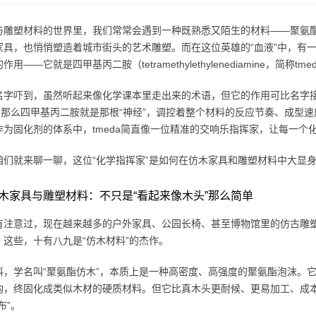
与雕塑材料的世界里，我们常常会遇到一种既熟悉又陌生的材料——聚氨
家具，也悄悄塑造着城市街头的艺术雕塑。而在这位英雄的“血液”中，有
用——它就是四甲基丙二胺（tetramethylethylenediamine，简称tme
名字吓到，虽然听起来像化学课本里走出来的术语，但它的作用可比名字
”，那么四甲基丙二胺就是那根“神经”，调控着整个材料的反应节奏、成型速
作为固化剂的体系中，tmeda简直像一位精准的交响乐指挥家，让每一个
咱们就来聊一聊，这位“化学指挥家”是如何在仿木家具和雕塑材料中大显
木家具与雕塑材料：不只是“看起来像木头”那么简单
有注意过，现在越来越多的户外家具、公园长椅、甚至博物馆里的仿古雕
？这些，十有八九是“仿木材料”的杰作。
料，学名叫“聚氨酯仿木”，本质上是一种高密度、高强度的聚氨酯泡沫。它
构，终固化成类似木材的硬质材料。但它比真木头更耐候、更易加工、成
布”。