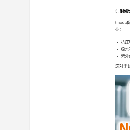
3.
耐候
tme
处：
抗压
吸水
紫外
这对于