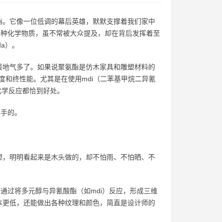
酯。它像一位低调的幕后英雄，默默支撑着我们家中
一种化学物质，虽不常被大众提及，却在背后发挥着至
da）。
接地气多了。如果说聚氨酯是仿木家具和雕塑材料的
度和终性能。尤其是在使用mdi（二苯基甲烷二异氰
化学反应都恰到好处。
身手的。
塑，明明看起来是木头做的，却不怕雨、不怕晒、不
通过将多元醇与异氰酸酯（如mdi）反应，形成三维
本更低，还能做出各种纹理和颜色，简直是设计师的