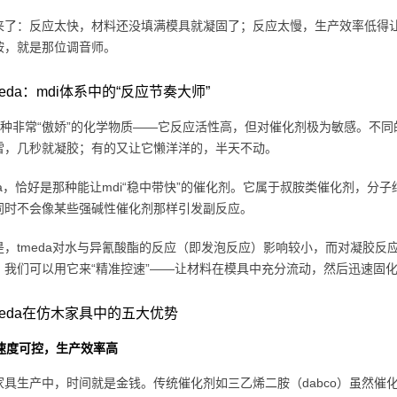
来了：反应太快，材料还没填满模具就凝固了；反应太慢，生产效率低得让
胺，就是那位调音师。
eda：mdi体系中的“反应节奏大师”
是一种非常“傲娇”的化学物质——它反应活性高，但对催化剂极为敏感。不
雷，几秒就凝胶；有的又让它懒洋洋的，半天不动。
eda，恰好是那种能让mdi“稳中带快”的催化剂。它属于叔胺类催化剂，
同时不会像某些强碱性催化剂那样引发副反应。
是，tmeda对水与异氰酸酯的反应（即发泡反应）影响较小，而对凝胶
，我们可以用它来“精准控速”——让材料在模具中充分流动，然后迅速固化
meda在仿木家具中的五大优势
速度可控，生产效率高
家具生产中，时间就是金钱。传统催化剂如三乙烯二胺（dabco）虽然催