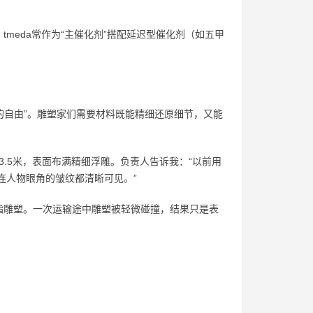
meda常作为“主催化剂”搭配延迟型催化剂（如五甲
的自由”。雕塑家们需要材料既能精细还原细节，又能
3.5米，表面布满精细浮雕。负责人告诉我：“以前用
，连人物眼角的皱纹都清晰可见。”
脂雕塑。一次运输途中雕塑被轻微碰撞，结果只是表