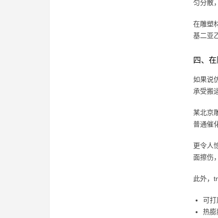
匀分散
在雕塑
基二亚
四、在
如果说
承受搬
某北京雕
普通催
更令人
面擦伤
此外，t
可打
热膨