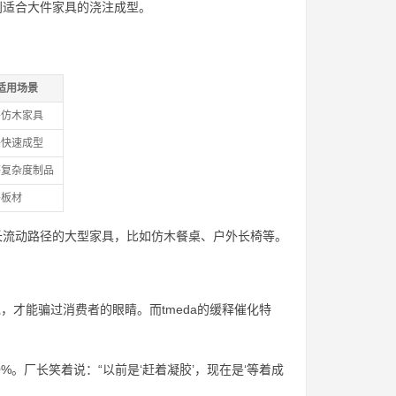
别适合大件家具的浇注成型。
适用场景
件仿木家具
件快速成型
等复杂度制品
外板材
要长流动路径的大型家具，比如仿木餐桌、户外长椅等。
，才能骗过消费者的眼睛。而tmeda的缓释催化特
%。厂长笑着说：“以前是‘赶着凝胶’，现在是‘等着成