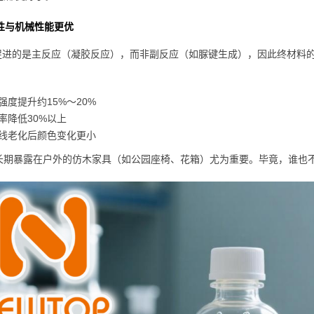
性与机械性能更优
da促进的是主反应（凝胶反应），而非副反应（如脲键生成），因此终材
强度提升约15%～20%
率降低30%以上
线老化后颜色变化更小
长期暴露在户外的仿木家具（如公园座椅、花箱）尤为重要。毕竟，谁也不想