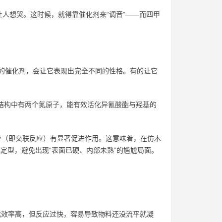
人想哭。这时候，就得靠催化剂来“调音”——而四甲
同的催化剂，会让它表现出完全不同的性格。有的让它
分子结构中有两个氮原子，能有效活化异氰酸酯与羟基的
反应（即交联反应）有显著促进作用。这意味着，在仿木
定型，避免出现“表面已硬、内部未熟”的尴尬局面。
化效率高，但反应过快，容易导致物料还没流平就凝