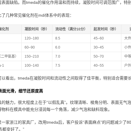
成表面缺陷。而tmeda的催化作用温和而持续，凝胶时间可调范围广，特
比了几种常见催化剂在mdi体系中的表现：
催化剂
凝胶时间（秒）
流动性（满分10分）
起发时间（秒）
120–180
8.5
45–60
大
60–90
6.0
30–45
小
a（二甲氨基）
150–210
7.0
50–70
中
a-1
100–140
7.5
40–55
户
可以看出，tmeda在凝胶时间和流动性之间取得了佳平衡，特别适合需
表面光滑，细节还原度高
具的魅力，很大程度上在于“以假乱真”。纹理清晰、棱角分明、表面无气泡
得物料在模具中能充分浸润每一个角落，减少气泡和缺料现象。
一家浙江的家具厂，改用tmeda后，客户投诉“表面麻点”的问题减少了80
态都变好了。”