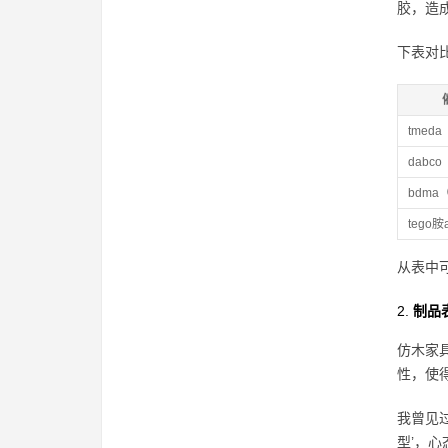
胶，造
下表对
tmeda
dabco
bdm
tego胺
从表中
2.
制品
仿木家
性，使
我曾见过
型’，心