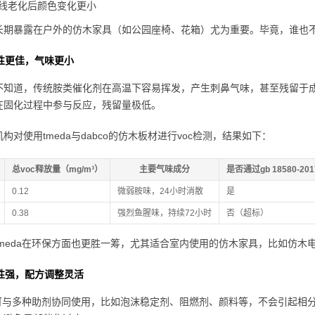
线老化后颜色变化更小
长期暴露在户外的仿木家具（如公园座椅、花箱）尤为重要。毕竟，谁也不想
性更佳，气味更小
不知道，传统胺类催化剂在高温下容易挥发，产生刺鼻气味，甚至残留于成品中
在固化过程中参与反应，残留量极低。
构对使用tmeda与dabco的仿木板材进行voc检测，结果如下：
总voc释放量（mg/m³）
主要气味成分
是否通过gb 18580-201
0.12
微弱胺味，24小时消散
是
0.38
强烈鱼腥味，持续72小时
否（超标）
tmeda在环保方面也更胜一筹，尤其适合室内使用的仿木家具，比如仿木
性强，配方调整灵活
da可与多种助剂协同使用，比如泡沫稳定剂、阻燃剂、颜料等，不会引起