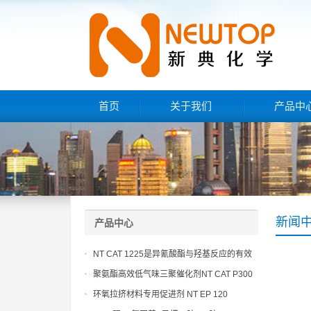
首页
关于我们
产品中
新闻
产品中心
NT CAT 1225是异氰酸酯与羟基反应的有效
催化剂
聚氨酯高效低气味三聚催化剂NT CAT P300
环氧拉挤材料专用促进剂 NT EP 120