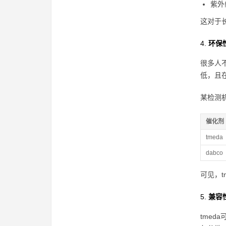
紫外
这对于
4.
环保
很多人
低，且
某检测机
催化剂
tmeda
dabco
可见，
5.
兼容
tme