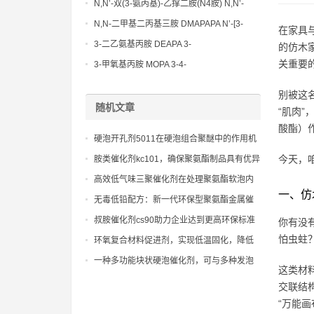
N,N’-双(3-氨丙基)-乙撑二胺(N4胺) N,N’-
Bis(3-aminopropyl)-ethylenediamine CAS
N,N-二甲基二丙基三胺 DMAPAPA N’-[3-
在家具
No10563-26-5
(dimethylamino)propyllpropane-1,3-
3-二乙氨基丙胺 DEAPA 3-
的仿木
diamine CAS No10563-29-8
(Diethylamino)propylamine CAS No 104-
关重要的作
3-甲氧基丙胺 MOPA 3-4-
78-9
Methoxypropylamine CAS No 5332-73-0
别被这
随机文章
“肌肉
酸酯）
硬泡开孔剂5011在硬泡组合聚醚中的作用机
制研究，为新型硬泡材料的开发提供理论指
今天，
胺类催化剂kc101，确保聚氨酯制品具有优异
导。
的物理机械性能和手感
高效低气味三聚催化剂在处理聚氨酯软泡内
一、仿
芯异味去除工艺的技术应用指导
无毒低铅配方：新一代环保型聚氨酯金属催
化剂，引领绿色制造潮流
叔胺催化剂cs90助力企业达到更高环保标准
你有没
的措施
怕虫蛀
环氧复合材料促进剂，实现低温固化，降低
固化过程中的能源消耗
一种多功能块状硬泡催化剂，可与多种发泡
这类材
剂和多元醇体系兼容
交联结
“万能画