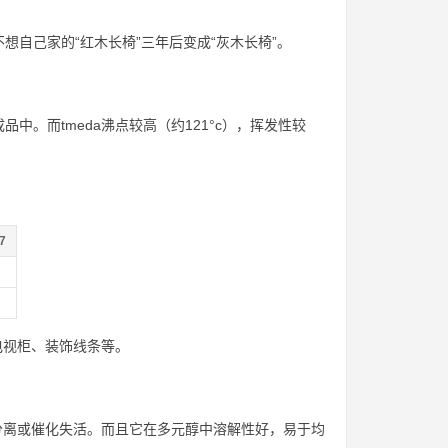
自己家的“红木长椅”三年后变成“灰木长椅”。
。而tmeda沸点较高（约121°c），挥发性较
7
电视柜、装饰线条等。
相分离或催化失活。而且它在多元醇中溶解性好，易于均