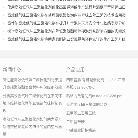
量
使用高效低气味三聚催化剂优化高回弹海绵生产流程并满足严苛环保出口
高效低气味三聚催化剂在处理聚氨酯软泡内芯异味去除工艺的技术应用指
导
高性能高效低气味三聚催化剂在提升儿童泡沫玩具安全性与触感表现分析
探讨高效低气味三聚催化剂在降低聚氨酯喷涂硬泡异味影响方面的实际效
果
高效低气味三聚催化剂协助家具制造业实现绿色环保认证的生产工艺升级
新闻中心
产品应用
高性能高效低气味三聚催化剂对于提
四甲基胍 有机碱催化剂 1,1,3,3-四甲
升高端聚氨酯复合材料环保级别效能
基胍 cas 80-70-6
分析高效低气味三聚催化剂在不同环
粘结力改善助剂nt add as3228.pdf
境下维持催化性能且保证气味控制表
低游离度tdi三聚体的合成
现
五甲基二乙烯三胺
高效低气味三聚催化剂如何助力提升
二甲基苄胺
轨道交通聚氨酯内饰件的室内空气质
甲基单胺防护措施
量