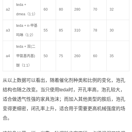
teda +
a2
60
80
280
70
32
dmea（1:1）
teda + n-甲基
a3
55
85
310
78
30
吗啉（1:2）
teda + 双(二
a4
甲氨基丙基)
50
75
260
60
35
醚（1:1）
从以上数据可以看出，随着催化剂种类和比例的变化，泡孔
结构也随之改变。当只使用teda时，开孔率高，泡孔较大，
适合做透气性强的家具泡沫；而加入其他类型的胺后，泡孔
变得更细密，闭孔率上升，适合用于需要更高机械强度的场
合。