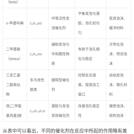
（teda）
平衡发泡与凝
中等活性发
家具泡沫、
n-甲基吗啉
c₅h₁₁no
胶，泡孔较均
泡催化剂
缓冲材料
匀
辅助发泡与
冷熟化泡
二甲基胺
有助于泡孔细
c₄h₁₁no
中和酸性物
沫、喷涂泡
（dmea）
化与稳定
质
沫
三亚乙基
控制反应速
自结皮泡
多为改性
缓释型催化
二胺类似
度，提高加工
沫、微孔材
胺类
剂
物
窗口
料
双(二甲氨
凝胶与发泡
改善泡孔稳定
硬质泡沫、
c₁₀h₂₄n₂o
基丙基)醚
双效催化剂
性
结构泡沫
从表中可以看出，不同的催化剂在反应中所起的作用略有差