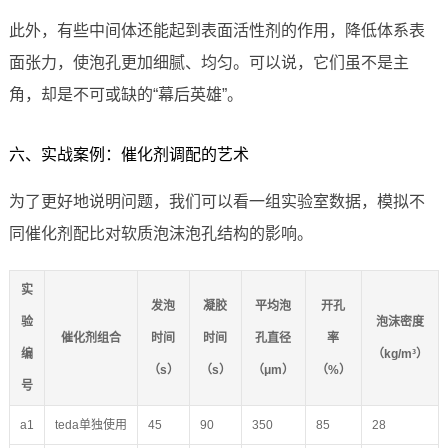
此外，有些中间体还能起到表面活性剂的作用，降低体系表
面张力，使泡孔更加细腻、均匀。可以说，它们虽不是主
角，却是不可或缺的“幕后英雄”。
六、实战案例：催化剂调配的艺术
为了更好地说明问题，我们可以看一组实验室数据，模拟不
同催化剂配比对软质泡沫泡孔结构的影响。
实
发泡
凝胶
平均泡
开孔
验
泡沫密度
催化剂组合
时间
时间
孔直径
率
编
（kg/m³）
（s）
（s）
（μm）
（%）
号
a1
teda单独使用
45
90
350
85
28