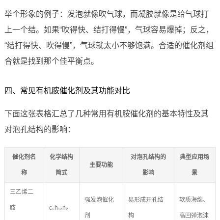
举个形象的例子：发泡就像吹气球，而凝胶就像是给气球打
上一个结。如果“吹得快、结打得慢”，气球容易爆掉；反之，
“结打得快、吹得慢”，气球就太小不够饱满。合适的催化剂组
合就是找到那个佳平衡点。
四、常见有机胺催化剂及其功能对比
下面这张表格汇总了几种常用有机胺催化剂的基本特性及其
对泡孔结构的影响：
催化剂名
化学结构
对泡孔结构的
典型应用场
主要功能
称
简式
影响
景
三乙烯二
强发泡催化
易形成开孔结
软质海绵、
胺
c₆h₁₂n₂
剂
构
高回弹泡沫