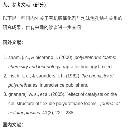
九、参考文献（部分）
以下是一些国内外关于有机胺催化剂与泡沫泡孔结构关系的
研究成果，供有兴趣的读者进一步查阅：
国外文献：
saam, j. c., & bicerano, j. (2000).
polyurethane foams:
chemistry and technology
. rapra technology limited.
frisch, k. c., & saunders, j. h. (1962).
the chemistry of
polyurethanes
. interscience publishers.
gnanaraj, w. s., et al. (2005). "effect of catalysts on the
cell structure of flexible polyurethane foams."
journal of
cellular plastics
, 41(3), 221–238.
国内文献：