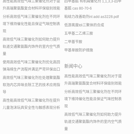
高性能高效低气味三聚催化剂对于提
四甲基胍 有机碱催化剂 1,1,3,3-四甲
升高端聚氨酯复合材料环保级别效能
基胍 cas 80-70-6
分析高效低气味三聚催化剂在不同环
粘结力改善助剂nt add as3228.pdf
境下维持催化性能且保证气味控制表
低游离度tdi三聚体的合成
现
五甲基二乙烯三胺
高效低气味三聚催化剂如何助力提升
二甲基苄胺
轨道交通聚氨酯内饰件的室内空气质
甲基单胺防护措施
量
使用高效低气味三聚催化剂优化高回
新闻中心
弹海绵生产流程并满足严苛环保出口
高性能高效低气味三聚催化剂对于提
高效低气味三聚催化剂在处理聚氨酯
升高端聚氨酯复合材料环保级别效能
软泡内芯异味去除工艺的技术应用指
分析高效低气味三聚催化剂在不同环
导
境下维持催化性能且保证气味控制表
高性能高效低气味三聚催化剂在提升
现
儿童泡沫玩具安全性与触感表现分析
高效低气味三聚催化剂如何助力提升
轨道交通聚氨酯内饰件的室内空气质
量