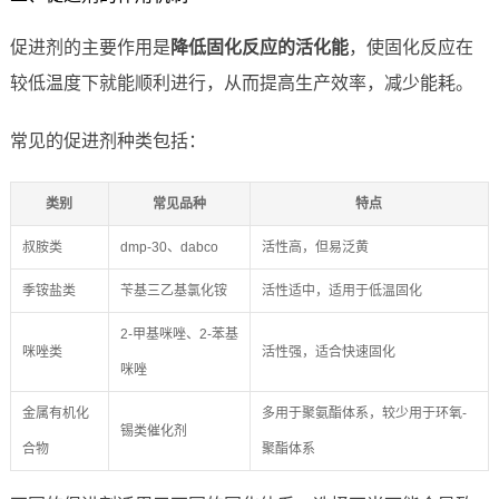
促进剂的主要作用是
降低固化反应的活化能
，使固化反应在
较低温度下就能顺利进行，从而提高生产效率，减少能耗。
常见的促进剂种类包括：
类别
常见品种
特点
叔胺类
dmp-30、dabco
活性高，但易泛黄
季铵盐类
苄基三乙基氯化铵
活性适中，适用于低温固化
2-甲基咪唑、2-苯基
咪唑类
活性强，适合快速固化
咪唑
金属有机化
多用于聚氨酯体系，较少用于环氧-
锡类催化剂
合物
聚酯体系