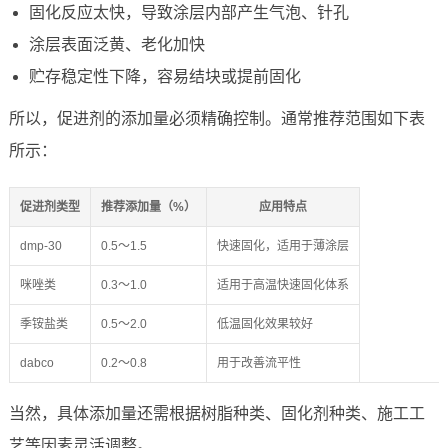
固化反应太快，导致涂层内部产生气泡、针孔
涂层表面泛黄、老化加快
贮存稳定性下降，容易结块或提前固化
所以，促进剂的添加量必须精确控制。通常推荐范围如下表
所示：
促进剂类型
推荐添加量（%）
应用特点
dmp-30
0.5～1.5
快速固化，适用于薄涂层
咪唑类
0.3～1.0
适用于高温快速固化体系
季铵盐类
0.5～2.0
低温固化效果较好
dabco
0.2～0.8
用于改善流平性
当然，具体添加量还需根据树脂种类、固化剂种类、施工工
艺等因素灵活调整。