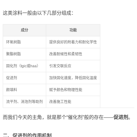
这类涂料一般由以下几部分组成：
成分
功能
环氧树脂
提供良好的附着力和耐化学性
聚酯树脂
改善耐候性和柔韧性
固化剂（tgic或haa）
引发交联反应
促进剂
加快固化速度，降低固化温度
颜填料
赋予颜色和物理性能
流平剂、消泡剂等助剂
改善施工性能
而我们今天的主角，就是那个“催化剂”般的存在——
促进剂
。
二、促进剂的作用机制