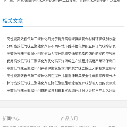
下一篇
：
环氧-聚酯型粉末涂料促进剂在工业设备、管道粉末涂装中的广泛应用
相关文章
高性能高效低气味三聚催化剂对于提升高端聚氨酯复合材料环保级别效能
分析高效低气味三聚催化剂在不同环境下维持催化性能且保证气味控制表
现
高效低气味三聚催化剂如何助力提升轨道交通聚氨酯内饰件的室内空气质
量
使用高效低气味三聚催化剂优化高回弹海绵生产流程并满足严苛环保出口
高效低气味三聚催化剂在处理聚氨酯软泡内芯异味去除工艺的技术应用指
导
高性能高效低气味三聚催化剂在提升儿童泡沫玩具安全性与触感表现分析
探讨高效低气味三聚催化剂在降低聚氨酯喷涂硬泡异味影响方面的实际效
果
高效低气味三聚催化剂协助家具制造业实现绿色环保认证的生产工艺升级
新闻中心
产品应用