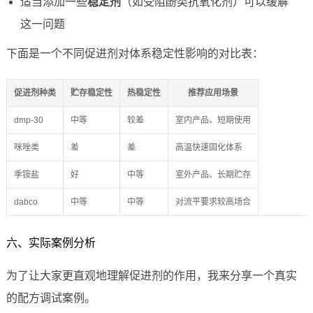
适当添加一些
稳定剂
（如受阻酚类抗氧化剂）可以缓解
这一问题
下面是一个不同促进剂对体系稳定性影响的对比表：
促进剂种类
贮存稳定性
热稳定性
推荐应用场景
dmp-30
中等
较差
室内产品、短期使用
咪唑类
差
差
高温快速固化体系
季铵盐
好
中等
室外产品、长期贮存
dabco
中等
中等
对流平要求较高场合
六、实际案例分析
为了让大家更直观地理解促进剂的作用，我来分享一个真实
的配方调试案例。