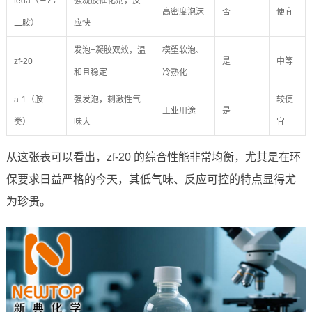
teda（三乙
强凝胶催化剂，反
高密度泡沫
否
便宜
二胺）
应快
发泡+凝胶双效，温
模塑软泡、
zf-20
是
中等
和且稳定
冷熟化
a-1（胺
强发泡，刺激性气
较便
工业用途
是
类）
味大
宜
从这张表可以看出，zf-20 的综合性能非常均衡，尤其是在环
保要求日益严格的今天，其低气味、反应可控的特点显得尤
为珍贵。