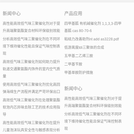
新闻中心
产品应用
高性能高效低气味三聚催化剂对于提
四甲基胍 有机碱催化剂 1,1,3,3-四甲
升高端聚氨酯复合材料环保级别效能
基胍 cas 80-70-6
分析高效低气味三聚催化剂在不同环
粘结力改善助剂nt add as3228.pdf
境下维持催化性能且保证气味控制表
低游离度tdi三聚体的合成
现
五甲基二乙烯三胺
高效低气味三聚催化剂如何助力提升
二甲基苄胺
轨道交通聚氨酯内饰件的室内空气质
甲基单胺防护措施
量
使用高效低气味三聚催化剂优化高回
新闻中心
弹海绵生产流程并满足严苛环保出口
高性能高效低气味三聚催化剂对于提
高效低气味三聚催化剂在处理聚氨酯
升高端聚氨酯复合材料环保级别效能
软泡内芯异味去除工艺的技术应用指
分析高效低气味三聚催化剂在不同环
导
境下维持催化性能且保证气味控制表
高性能高效低气味三聚催化剂在提升
现
儿童泡沫玩具安全性与触感表现分析