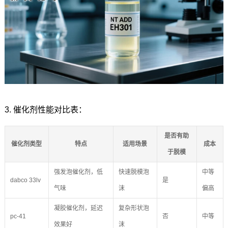
3. 催化剂性能对比表：
是否有助
催化剂类型
特点
适用场景
成本
于脱模
强发泡催化剂，低
快速脱模泡
中等
dabco 33lv
是
气味
沫
偏高
凝胶催化剂，延迟
复杂形状泡
pc-41
否
中等
效果好
沫