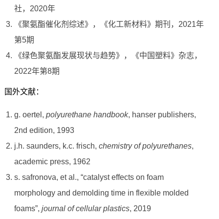
社，2020年
《聚氨酯催化剂综述》，《化工新材料》期刊，2021年
第5期
《绿色聚氨酯发展现状与趋势》，《中国塑料》杂志，
2022年第8期
国外文献：
g. oertel,
polyurethane handbook
, hanser publishers,
2nd edition, 1993
j.h. saunders, k.c. frisch,
chemistry of polyurethanes
,
academic press, 1962
s. safronova, et al., “catalyst effects on foam
morphology and demolding time in flexible molded
foams”,
journal of cellular plastics
, 2019