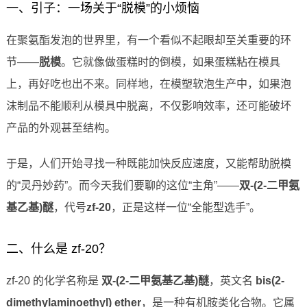
一、引子：一场关于“脱模”的小烦恼
在聚氨酯发泡的世界里，有一个看似不起眼却至关重要的环
节——
脱模
。它就像做蛋糕时的倒模，如果蛋糕粘在模具
上，再好吃也出不来。同样地，在模塑软泡生产中，如果泡
沫制品不能顺利从模具中脱离，不仅影响效率，还可能破坏
产品的外观甚至结构。
于是，人们开始寻找一种既能加快反应速度，又能帮助脱模
的“灵丹妙药”。而今天我们要聊的这位“主角”——
双-(2-二甲氨
基乙基)醚
，代号
zf-20
，正是这样一位“全能型选手”。
二、什么是 zf-20？
zf-20 的化学名称是
双-(2-二甲氨基乙基)醚
，英文名
bis(2-
dimethylaminoethyl) ether
，是一种有机胺类化合物。它属