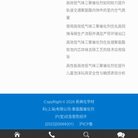
高效低气味三聚催化剂如何助力提升
轨道交通聚氨酯内饰件的室内空气质
量
使用高效低气味三聚催化剂优化高回
弹海绵生产流程并满足严苛环保出口
高效低气味三聚催化剂在处理聚氨酯
软泡内芯异味去除工艺的技术应用指
导
高性能高效低气味三聚催化剂在提升
儿童泡沫玩具安全性与触感表现分析
CopyRight © 2026 新典化学材
料(上海)有限公司-聚氨酯催化剂
沪(宝)应急管危经许
[2022]200693(Y)
沪ICP备
11038676号-59