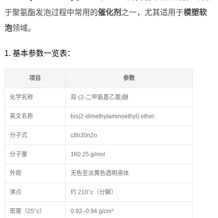
于聚氨酯发泡过程中常用的
催化剂
之一，尤其适用于
模塑软
泡
领域。
1. 基本参数一览表：
项目
参数
化学名称
双-(2-二甲氨基乙基)醚
英文名称
bis(2-dimethylaminoethyl) ether
分子式
c8h20n2o
分子量
160.25 g/mol
外观
无色至淡黄色透明液体
沸点
约 210°c（分解）
密度（25°c）
0.92–0.94 g/cm³