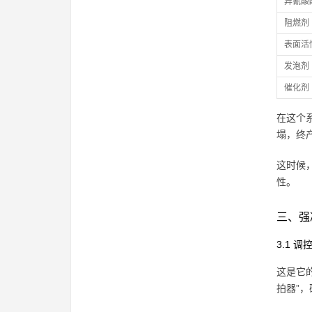
异氰酸
阻燃剂（
表面活
发泡剂（
催化剂
在这个
塌，终
这时候
性。
三、强
3.1 
这是它
拍器”