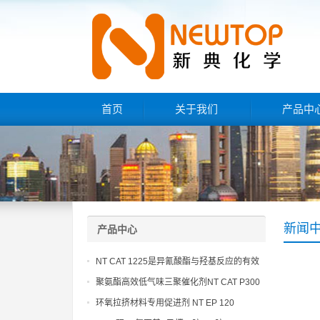
首页
关于我们
产品中
新闻
产品中心
NT CAT 1225是异氰酸酯与羟基反应的有效
催化剂
聚氨酯高效低气味三聚催化剂NT CAT P300
环氧拉挤材料专用促进剂 NT EP 120