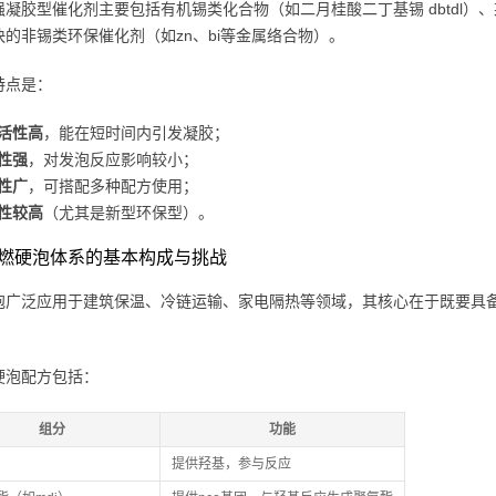
凝胶型催化剂主要包括有机锡类化合物（如二月桂酸二丁基锡 dbtdl）、某些
快的非锡类环保催化剂（如zn、bi等金属络合物）。
特点是：
活性高
，能在短时间内引发凝胶；
性强
，对发泡反应影响较小；
性广
，可搭配多种配方使用；
性较高
（尤其是新型环保型）。
燃硬泡体系的基本构成与挑战
泡广泛应用于建筑保温、冷链运输、家电隔热等领域，其核心在于既要具
硬泡配方包括：
组分
功能
提供羟基，参与反应