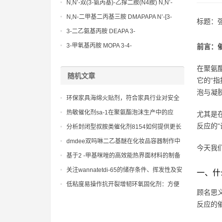
N,N’-双(3-氨丙基)-乙撑二胺(N4胺) N,N’-
Bis(3-aminopropyl)-ethylenediamine CAS
N,N-二甲基二丙基三胺 DMAPAPA N’-[3-
标题：
No10563-26-5
(dimethylamino)propyllpropane-1,3-
3-二乙氨基丙胺 DEAPA 3-
diamine CAS No10563-29-8
(Diethylamino)propylamine CAS No 104-
3-甲氧基丙胺 MOPA 3-4-
前言：
78-9
Methoxypropylamine CAS No 5332-73-0
在聚氨
随机文章
它的“
泡与凝
环保家具海绵火贴剂，符合家具行业对安全
和环保的严格标准
热敏催化剂sa-1在聚氨酯泡沫生产中的应
尤其是
用，旨在实现可控的延迟发泡和凝胶反应。
反应的“
分析封闭型叔胺类催化剂8154如何提供更长
的操作时间
dmdee双吗啉二乙基醚在化妆品容器制作中
今天我
的特殊用途：美丽背后的科学秘密
基于2 -甲基咪唑的高效能热界面材料的制备
方法
关注wannatetdi-65的储存条件、挥发性及安
一、什
全操作指南
低粘度易操作抗开裂增韧环氧固化剂：方便
顾名思
与环氧树脂混合和浇注，适用于复杂形状部
反应的
件的制造和现场修补作业