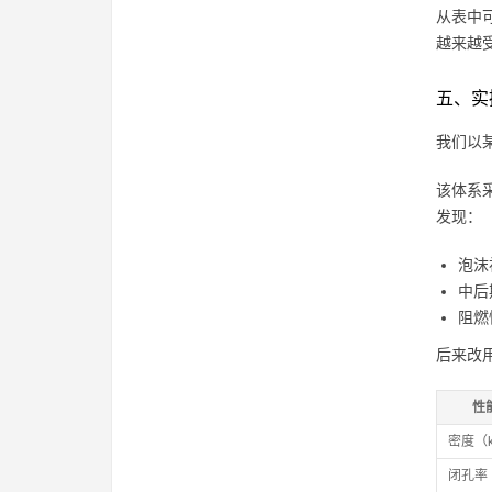
从表中
越来越
五、实
我们以
该体系
发现：
泡沫
中后
阻燃
后来改
性
密度（k
闭孔率