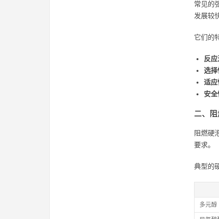
常见的强
发展较
它们的
反应
选择
适应
安全
二、阻
阻燃硬
要求。
典型的
多元醇