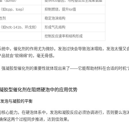
酯（如mdi）
提供nco基团，与羟基反应生成聚氨酯
如tcpp、tcep）
抑制燃烧，提升loi值
性剂
稳定泡沫结构
如hcfc-141b、环戊烷）
形成气孔结构
控制反应速率和结构形成
系统中，催化剂的作用尤为微妙。发泡过快会导致泡沫塌陷，发泡太慢又
产品就会“软绵绵”的，毫无骨感。
，强凝胶型催化剂的重要性就体现出来了——它能帮助材料在合适的时机“
凝胶型催化剂在阻燃硬泡中的应用优势
调控发泡与凝胶的平衡
的核心能力。在硬泡体系中，发泡和凝胶反应必须协调进行，否则要么泡沫
，确保这两个过程同步推进，达到佳效果。