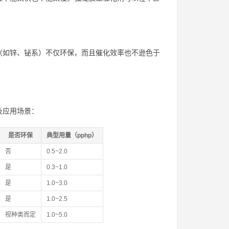
（如锌、铋系）不仅环保，而且催化效率也不逊色于
及应用场景：
是否环保
典型用量（pphp）
否
0.5~2.0
是
0.3~1.0
是
1.0~3.0
是
1.0~2.5
视种类而定
1.0~5.0