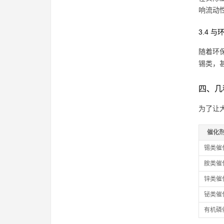
响流动
3.4 
随着环
锡类，
四、几
为了让
催化
锡类催
胺类催
锌类催
铋类催
有机磷