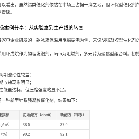
可以看出，虽然锡类催化剂依然在市场上占据一席之地，但环保型催化剂
受青睐。
操案例分享：从实验室到生产线的转变
某家电企业研发的一款冰箱保温用阻燃硬泡为例，来说明强凝胶型催化剂
采用环戊烷作为物理发泡剂，tcpp为阻燃剂，多元醇为聚醚型组合料。初始
初期流动性较差；
期收缩现象明显；
性能虽达标，但压缩强度略显不足。
用一种新型锌系强凝胶催化剂，结果如下：
能指标
初始配方（dbtdl）
新配方（锌系）
g/m³）
38.5
37.9
（%）
90.2
92.1