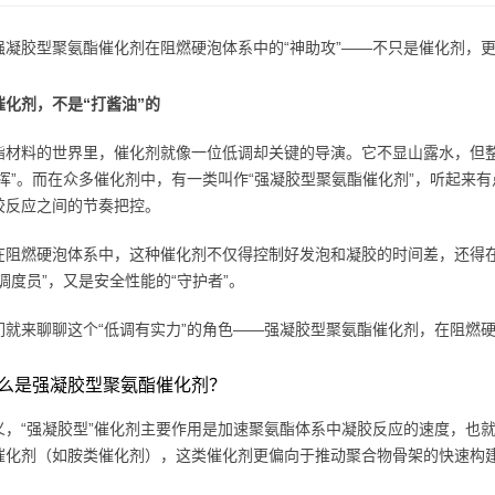
强凝胶型聚氨酯催化剂在阻燃硬泡体系中的“神助攻”——不只是催化剂，
催化剂，不是“打酱油”的
酯材料的世界里，催化剂就像一位低调却关键的导演。它不显山露水，但
指挥”。而在众多催化剂中，有一类叫作“强凝胶型聚氨酯催化剂”，听起来有
胶反应之间的节奏把控。
在阻燃硬泡体系中，这种催化剂不仅得控制好发泡和凝胶的时间差，还得
调度员”，又是安全性能的“守护者”。
们就来聊聊这个“低调有实力”的角色——强凝胶型聚氨酯催化剂，在阻燃
么是强凝胶型聚氨酯催化剂？
义，“强凝胶型”催化剂主要作用是加速聚氨酯体系中凝胶反应的速度，也
催化剂（如胺类催化剂），这类催化剂更偏向于推动聚合物骨架的快速构