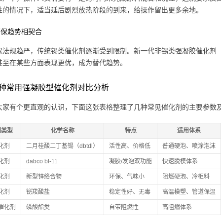
性的情况下，适当延后剧烈放热阶段的到来，给操作留出更多余地。
与环保趋势相契合
保法规趋严，传统锡类催化剂逐渐受到限制。新一代非锡类强凝胶催化剂
甚至在某些方面表现更优，成为替代趋势。
种常用强凝胶型催化剂对比分析
大家有个更直观的认识，下面这张表格整理了几种常见催化剂的主要参数
剂类型
化学名称
特点
适用体系
化剂
二月桂酸二丁基锡（dbtdl）
活性高、价格低
普通硬泡、喷涂泡沫
化剂
dabco bl-11
凝胶/发泡双功能
快速脱模体系
化剂
新型锌络合物
环保、气味小
阻燃硬泡、冷柜料
化剂
铋羧酸盐
稳定性好、无毒
高温模塑、管道保温
催化剂
磷酸酯类
自带阻燃性
高阻燃体系