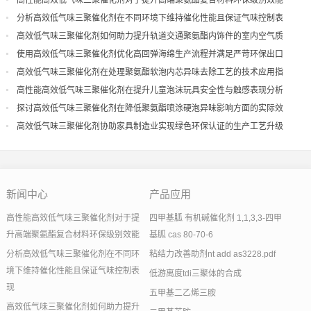
高性能高效低气味三聚催化剂对于提升高端聚氨酯复合材料环保级别效能
分析高效低气味三聚催化剂在不同环境下维持催化性能且保证气味控制表
现
高效低气味三聚催化剂如何助力提升轨道交通聚氨酯内饰件的室内空气质
量
使用高效低气味三聚催化剂优化高回弹海绵生产流程并满足严苛环保出口
高效低气味三聚催化剂在处理聚氨酯软泡内芯异味去除工艺的技术应用指
导
高性能高效低气味三聚催化剂在提升儿童泡沫玩具安全性与触感表现分析
探讨高效低气味三聚催化剂在降低聚氨酯喷涂硬泡异味影响方面的实际效
果
高效低气味三聚催化剂协助家具制造业实现绿色环保认证的生产工艺升级
新闻中心
产品应用
高性能高效低气味三聚催化剂对于提
四甲基胍 有机碱催化剂 1,1,3,3-四甲
升高端聚氨酯复合材料环保级别效能
基胍 cas 80-70-6
分析高效低气味三聚催化剂在不同环
粘结力改善助剂nt add as3228.pdf
境下维持催化性能且保证气味控制表
低游离度tdi三聚体的合成
现
五甲基二乙烯三胺
高效低气味三聚催化剂如何助力提升