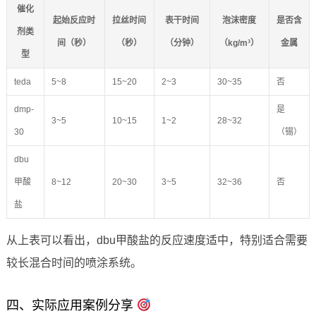
催化
起始反应时
拉丝时间
表干时间
泡沫密度
是否含
剂类
间（秒）
（秒）
（分钟）
（kg/m³）
金属
型
teda
5~8
15~20
2~3
30~35
否
dmp-
是
3~5
10~15
1~2
28~32
30
（锡）
dbu
甲酸
8~12
20~30
3~5
32~36
否
盐
从上表可以看出，dbu甲酸盐的反应速度适中，特别适合需要
较长混合时间的喷涂系统。
四、实际应用案例分享