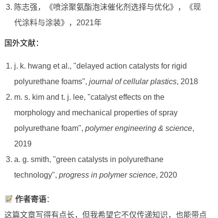
陈志强，《喷涂聚氨酯泡沫催化剂选择与优化》，《现
代涂料与涂装》，2021年
国外文献：
j. k. hwang et al., "delayed action catalysts for rigid
polyurethane foams",
journal of cellular plastics
, 2018
m. s. kim and t. j. lee, "catalyst effects on the
morphology and mechanical properties of spray
polyurethane foam",
polymer engineering & science
,
2019
a. g. smith, "green catalysts in polyurethane
technology",
progress in polymer science
, 2020
作者寄语
：
这篇文章写得有点长，但我希望它不仅传递知识，也能带点