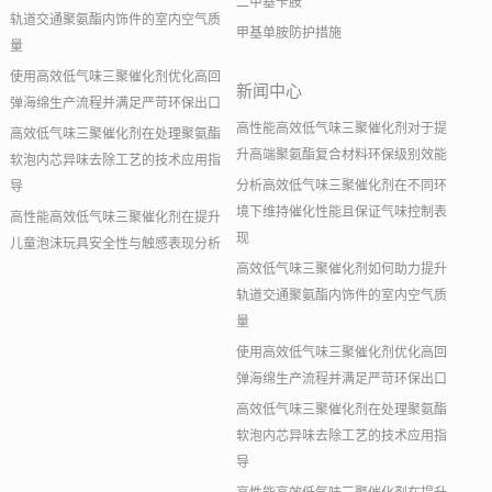
二甲基苄胺
轨道交通聚氨酯内饰件的室内空气质
甲基单胺防护措施
量
使用高效低气味三聚催化剂优化高回
新闻中心
弹海绵生产流程并满足严苛环保出口
高性能高效低气味三聚催化剂对于提
高效低气味三聚催化剂在处理聚氨酯
升高端聚氨酯复合材料环保级别效能
软泡内芯异味去除工艺的技术应用指
分析高效低气味三聚催化剂在不同环
导
境下维持催化性能且保证气味控制表
高性能高效低气味三聚催化剂在提升
现
儿童泡沫玩具安全性与触感表现分析
高效低气味三聚催化剂如何助力提升
轨道交通聚氨酯内饰件的室内空气质
量
使用高效低气味三聚催化剂优化高回
弹海绵生产流程并满足严苛环保出口
高效低气味三聚催化剂在处理聚氨酯
软泡内芯异味去除工艺的技术应用指
导