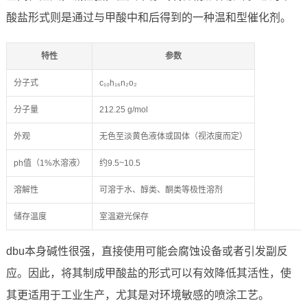
酸盐形式则是通过与甲酸中和后得到的一种温和型催化剂。
特性
参数
分子式
c₁₀h₁₆n₂o₂
分子量
212.25 g/mol
外观
无色至淡黄色液体或固体（视浓度而定）
ph值（1%水溶液）
约9.5~10.5
溶解性
可溶于水、醇类、酮类等极性溶剂
储存温度
室温避光保存
dbu本身碱性很强，直接使用可能会腐蚀设备或者引发副反
应。因此，将其制成甲酸盐的形式可以有效降低其活性，使
其更适用于工业生产，尤其是对环境敏感的喷涂工艺。