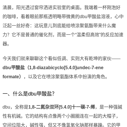
清晨，阳光透过窗帘洒进实验室的桌面。我端着一杯刚泡好
的咖啡，看着眼前那瓶透明略带微黄的dbu甲酸盐溶液，心中
泛起一丝好奇：这玩意儿到底能给喷涂聚氨酯带来什么魔
力？它不是普通的催化剂，而是一个“温柔但高效”的反应加速
器。
今天我们就来聊聊这个看似低调、实则大有乾坤的家伙——
dbu甲酸盐（1,8-diazabicyclo[5.4.0]undec-7-ene
formate）
，以及它在喷涂聚氨酯体系中扮演的角色。
一、什么是dbu甲酸盐？
dbu，全称是
1,8-二氮杂双环[5.4.0]十一碳-7-烯
，是一种强碱
性有机碱。它的结构有点像两个小圈圈连在一起的大帽子，
空间位阻大，碱性强，但又不像氢氧化钠那样暴躁。它的甲