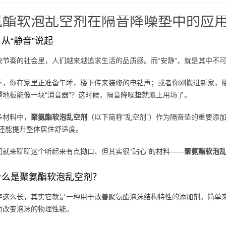
氨酯软泡乱空剂在隔音降噪垫中的应
从“静音”说起
快节奏的社会里，人们越来越追求生活的品质感。而“安静”，就是其中不
下，你在家里正准备午睡，楼下传来装修的电钻声；或者你刚搬进新家，
望地板能像一块“消音器”？这时候，隔音降噪垫就派上用场了。
多材料中，
聚氨酯软泡乱空剂
（以下简称“乱空剂”）作为隔音垫的重要添
，还能提升整体居住舒适度。
们就来聊聊这个听起来有点拗口、但其实很“贴心”的材料——
聚氨酯软泡
什么是聚氨酯软泡乱空剂？
字这么长，其实它就是一种用于改善聚氨酯泡沫结构特性的添加剂。简单
而改变泡沫的物理性能。