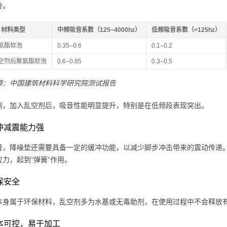
分。
材料类型
中频吸音系数（125~4000hz）
低频吸音系数（<125hz）
氨酯软泡
0.35–0.6
0.1–0.2
空剂后聚氨酯软泡
0.6–0.85
0.3–0.5
源：中国建筑材料科学研究院测试报告
到，加入乱空剂后，吸音性能明显提升，特别是在低频段表现突出。
缓冲减震能力强
音，降噪垫还需要具备一定的缓冲功能，以减少脚步冲击带来的震动传递
应力，起到“弹簧”作用。
环保安全
本身属于环保材料，乱空剂多为水基或无毒助剂，在使用过程中不会释放
 成本可控，易于加工