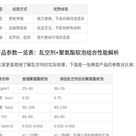
型
应用方式
优势体现
宅
楼板预铺
施工便捷，节省后期改造成本
新
加装隔音层
改造灵活，不影响原有结构
施
如学校、医院
提升整体环境舒适度
产品参数一览表：乱空剂+聚氨酯软泡组合性能解析
大家更直观地了解乱空剂的实际效果，下面是一张典型产品的参数对比表
数名称
普通聚氨酯软泡
添加乱空剂后的聚氨酯软泡
g/m³）
25–40
30–50
（nrc）
0.55
0.75
度（kpa）
50–100
80–150
（%）
40–60
60–80
w/m·k）
0.033–0.042
0.035–0.040
级
b2（可燃）
b1（阻燃）可通过添加阻燃剂实现