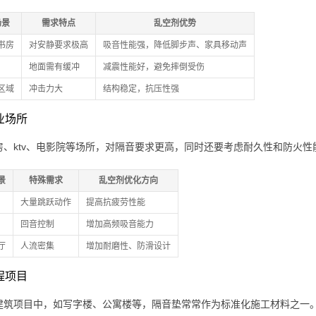
场景
需求特点
乱空剂优势
书房
对安静要求极高
吸音性能强，降低脚步声、家具移动声
地面需有缓冲
减震性能好，避免摔倒受伤
区域
冲击力大
结构稳定，抗压性强
商业场所
房、ktv、电影院等场所，对隔音要求更高，同时还要考虑耐久性和防火性
景
特殊需求
乱空剂优化方向
大量跳跃动作
提高抗疲劳性能
回音控制
增加高频吸音能力
厅
人流密集
增加耐磨性、防滑设计
工程项目
建筑项目中，如写字楼、公寓楼等，隔音垫常常作为标准化施工材料之一