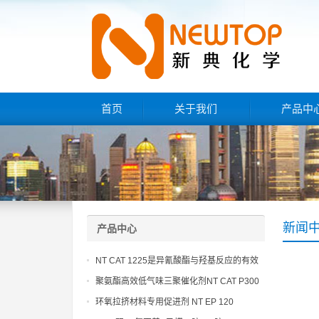
首页
关于我们
产品中
新闻
产品中心
NT CAT 1225是异氰酸酯与羟基反应的有效
催化剂
聚氨酯高效低气味三聚催化剂NT CAT P300
环氧拉挤材料专用促进剂 NT EP 120