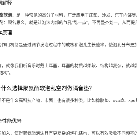
名词解释
酯软泡
：是一种常见的高分子材料，广泛应用于床垫、沙发、汽车内饰等
剂
：顾名思义，就是让泡沫内部的气孔“乱一点”，不再整齐划一，从而提
基本原理
的作用机制是通过调节发泡过程中的成核和泡孔生长速率，使泡孔分布更
方，就像我们听音乐时戴上耳塞，耳塞的材质越柔软、结构越复杂，就越能
结构”。
为什么选择聚氨酯软泡乱空剂做隔音垫？
并不是什么高科技产物，市面上也有很多种类，比如橡胶垫、eva垫、xp
隔音性能优异
的加入，使得聚氨酯泡沫具有更复杂的泡孔结构，可以有效吸收不同频率