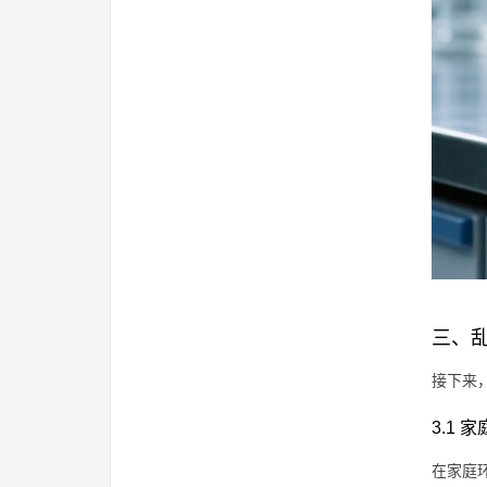
三、
接下来
3.1 
在家庭