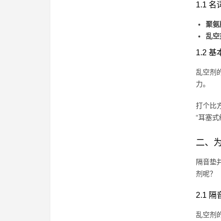
1.1 
聚氨
乱空
1.2 
乱空剂
力。
打个比
“耳塞式
二、
隔音垫
剂呢？
2.1 
乱空剂