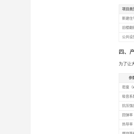
项目类
新建住
旧楼翻
公共设
四、
为了让
参
密度（k
吸音系数
抗压强
回弹率
热导率（
燃烧等