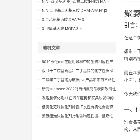
N,N’-双(3-氨丙基)-乙撑二胺(N4胺) N,N’-
Bis(3-aminopropyl)-ethylenediamine CAS
N,N-二甲基二丙基三胺 DMAPAPA N’-[3-
聚
No10563-26-5
(dimethylamino)propyllpropane-1,3-
3-二乙氨基丙胺 DEAPA 3-
引言：
diamine CAS No10563-29-8
(Diethylamino)propylamine CAS No 104-
3-甲氧基丙胺 MOPA 3-4-
78-9
Methoxypropylamine CAS No 5332-73-0
在这个
随机文章
想象一
特别希
8019改性mdi在医用敷料中的生物相容性应
用潜力
双（十二烷基硫基）二丁基锡的化学性质探
而在众
析
小声”
二醋酸二丁基锡为软质pvc产品带来的革命性
变化：柔软性与强度的平衡艺术
研究suprasec 2082对自结皮制品表面致密性
今天我
和光洁度的影响
发泡胺催化剂a1在汽车座椅和家具沙发中的
应用，提供优异的舒适性和耐久性。
低雾化无味催化剂降低挥发性有机化合物释
一、
放
聚氨酯泡沫催化剂对泡沫物理性能、阻燃性
别看名
能的协同效应分析
构，从