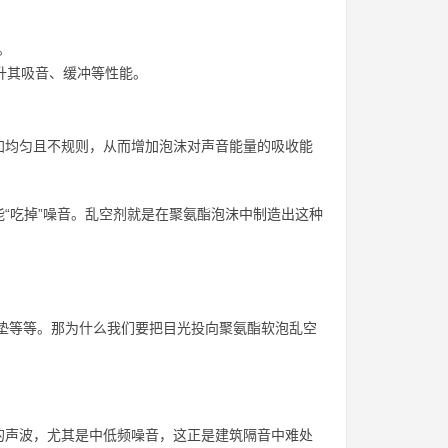
。
升其吸音、缓冲等性能。
加均匀且不规则，从而增加泡沫对声音能量的吸收能
“吃掉”噪音。乱空剂就是在聚氨酯泡沫中制造出这种
e垫等等。那为什么我们要把目光投向聚氨酯软泡乱空
的声波，尤其是中低频噪音，这正是建筑隔音中难处