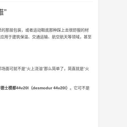
雄”
里的那层包装，或者运动鞋底那种踩上去很舒服的材
泛应用于建筑保温、交通运输、航空航天等领域，甚至
场面可就不是“火上浇油”那么简单了，简直就是“火
：
德士模都44v20l（desmodur 44v20l）
。它可不是