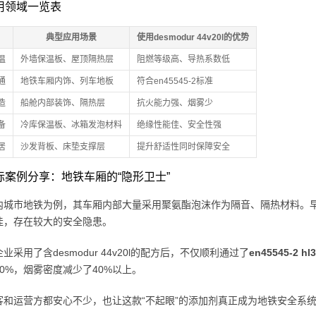
应用领域一览表
典型应用场景
使用desmodur 44v20l的优势
温
外墙保温板、屋顶隔热层
阻燃等级高、导热系数低
通
地铁车厢内饰、列车地板
符合en45545-2标准
造
船舱内部装饰、隔热层
抗火能力强、烟雾少
备
冷库保温板、冰箱发泡材料
绝缘性能佳、安全性强
居
沙发背板、床垫支撑层
提升舒适性同时保障安全
 实际案例分享：地铁车厢的“隐形卫士”
内城市地铁为例，其车厢内部大量采用聚氨酯泡沫作为隔音、隔热材料。
佳，存在较大的安全隐患。
业采用了含desmodur 44v20l的配方后，不仅顺利通过了
en45545-2 
0%，烟雾密度减少了40%以上。
客和运营方都安心不少，也让这款“不起眼”的添加剂真正成为地铁安全系