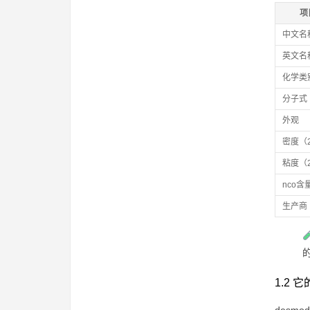
项
中文名
英文名
化学类
分子式
外观
密度（2
粘度（2
nco含
生产商
1.2 