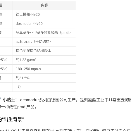
目
内容
称
德士模都44v20l
称
desmodur 44v20l
别
多苯基多亚甲基多异氰酸酯（pmdi）
c₂₇h₁₈n₂o₄（平均结构）
棕色至深棕色粘稠液体
5°c）
约1.23 g/cm³
5°c）
180–250 mpa·s
量
约31.5%
（）
小贴士：
desmodur系列由德国公司生产，是聚氨酯工业中非常重要的
的一种改性pmdi产品。
它的“出生背景”