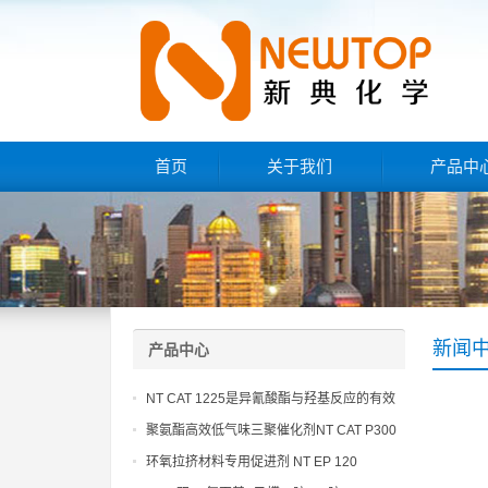
首页
关于我们
产品中
新闻
产品中心
NT CAT 1225是异氰酸酯与羟基反应的有效
催化剂
聚氨酯高效低气味三聚催化剂NT CAT P300
环氧拉挤材料专用促进剂 NT EP 120