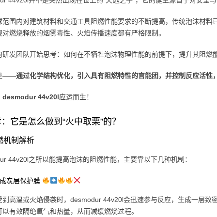
odur 44v20l并不是突然出现在世上的“天选之子”，它的诞生源自于对安
球范围内对建筑材料和交通工具阻燃性能要求的不断提高，传统泡沫材料
规对燃烧释放的烟雾毒性、火焰传播速度都有严格限制。
的研发团队开始思考：如何在不牺牲泡沫物理性能的前提下，提升其阻燃
是——
通过化学结构优化，引入具有阻燃特性的官能团，并控制反应活性
，
desmodur 44v20l
应运而生！
：它是怎么做到“火中取栗”的？
阻燃机制解析
odur 44v20l之所以能提高泡沫的阻燃性能，主要靠以下几种机制：
形成炭层保护膜
到高温或火焰侵袭时，desmodur 44v20l会迅速参与反应，生成一层致密
可以有效隔绝氧气和热量，从而减缓燃烧过程。