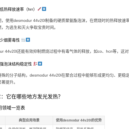
低热释放速率（hrr）
，使用desmodur 44v20l制备的硬质聚氨酯泡沫，在燃烧时的热
燃，为逃生和灭火争取宝贵时间。
减少烟雾毒性
odur 44v20l还能有效抑制燃烧过程中有毒气体的释放，如co、hcn等，
增强泡沫结构稳定性
殊的分子结构，desmodur 44v20l在聚合过程中能够形成更均匀
显著提升。
章：它在哪些地方发光发热？
应用领域一览表
典型应用场景
使用desmodur 44v20l的优势