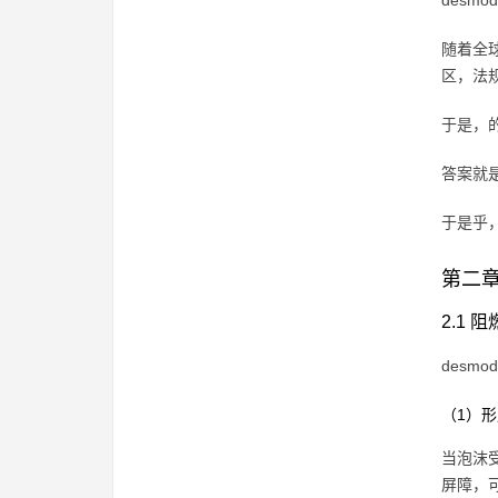
desm
随着全
区，法
于是，
答案就
于是乎
第二章
2.1 
desm
（1）
当泡沫受
屏障，