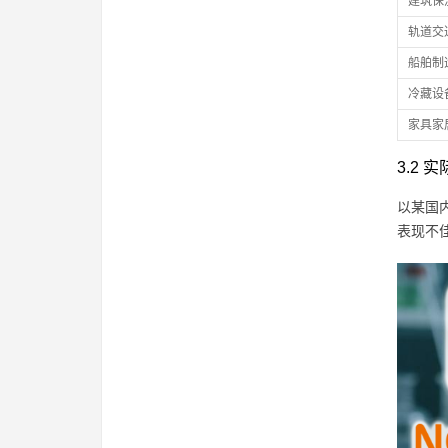
建筑保
轨道交
船舶制
冷藏设
家具家
3.2
以某国
表现不