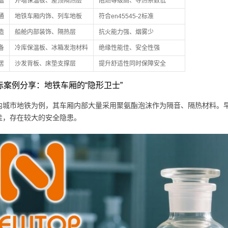
温
外墙保温板、屋顶隔热层
阻燃等级高、导热系数低
通
地铁车厢内饰、列车地板
符合en45545-2标准
造
船舱内部装饰、隔热层
抗火能力强、烟雾少
备
冷库保温板、冰箱发泡材料
绝缘性能佳、安全性强
居
沙发背板、床垫支撑层
提升舒适性同时保障安全
 实际案例分享：地铁车厢的“隐形卫士”
内城市地铁为例，其车厢内部大量采用聚氨酯泡沫作为隔音、隔热材料。
佳，存在较大的安全隐患。