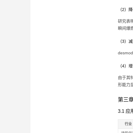
（2）降
研究表明
瞬间爆
（3）
desm
（4）
由于其特
形能力
第三
3.1 
行业