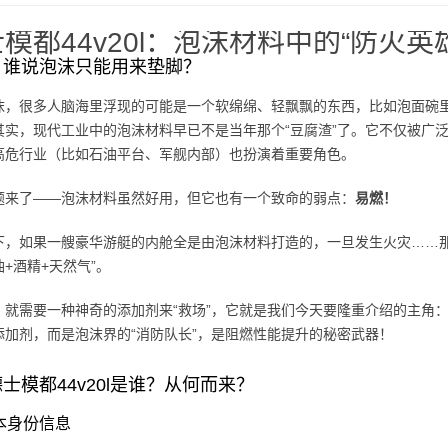
模都44v20l：泡沫材料中的“防火英
：谁说泡沫只能用来垫脚？
沫，很多人脑海里浮现的可能是一个软绵绵、轻飘飘的东西，比如泡面碗
其实，现代工业中的泡沫材料早已不是当年那个“豆腐渣”了。它不仅被广
高危行业（比如石油平台、军舰内部）也扮演着重要角色。
题来了——泡沫材料虽然好用，但它也有一个致命的弱点：
易燃！
下，如果一艘豪华游艇的内舱全是由泡沫材料打造的，一旦发生火灾……那
+酒精+天然气”。
，就需要一种神奇的添加剂来“救场”，它就是我们今天要隆重介绍的主角
添加剂，而是泡沫界的“消防队长”，是阻燃性能提升的秘密武器！
士模都44v20l是谁？从何而来？
基本身份信息