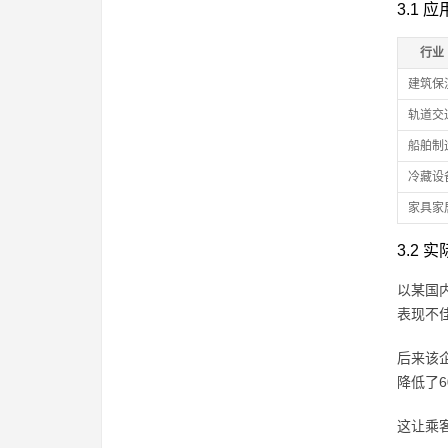
3.1 
行业
建筑保
轨道交
船舶制
冷藏设
家具家
3.2
以某国
表现不
后来该企
降低了6
这让乘