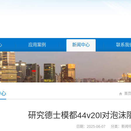
心
应用案例
新闻中心
联系我
中心
首
研究德士模都44v20l对泡
日期：2025-06-07 分类：
新闻