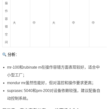
操
作
容
大
中
大
中
中
错
空
间
分析
：
mr-100和rubinate m在操作容错方面表现较好，适合中
小型工厂；
mondur mr虽然性能好，但对温控和操作要求更高；
suprasec 5040和pm-200对设备依赖较强，建议配备自
动控制系统。