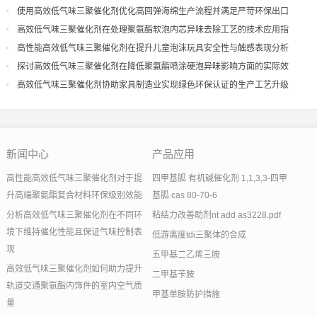
量
使用高效低气味三聚催化剂优化高回弹海绵生产流程并满足严苛环保出口
高效低气味三聚催化剂在处理聚氨酯软泡内芯异味去除工艺的技术应用指
导
高性能高效低气味三聚催化剂在提升儿童泡沫玩具安全性与触感表现分析
探讨高效低气味三聚催化剂在降低聚氨酯喷涂硬泡异味影响方面的实际效
果
高效低气味三聚催化剂协助家具制造业实现绿色环保认证的生产工艺升级
新闻中心
产品应用
高性能高效低气味三聚催化剂对于提
四甲基胍 有机碱催化剂 1,1,3,3-四甲
升高端聚氨酯复合材料环保级别效能
基胍 cas 80-70-6
分析高效低气味三聚催化剂在不同环
粘结力改善助剂nt add as3228.pdf
境下维持催化性能且保证气味控制表
低游离度tdi三聚体的合成
现
五甲基二乙烯三胺
高效低气味三聚催化剂如何助力提升
二甲基苄胺
轨道交通聚氨酯内饰件的室内空气质
甲基单胺防护措施
量