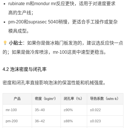
rubinate m和mondur mr反应更快，适用于对速度要求
高的生产线；
pm-200和suprasec 5040稍慢，更适合手工操作或复杂
模具成型。
小贴士
：如果你是做冰箱门板发泡的，建议选反应快一点
的；如果是做冷库喷涂，mr-100这类中速型更稳当。
4.2 泡沫密度与闭孔率
密度和闭孔率直接影响泡沫的保温性能和机械强度。
产品
密度（kg/m³）
闭孔率（%）
导热系数（w/m·k）
mr-100
35–40
≥90%
≤0.022
pm-200
36–42
≥88%
≤0.023