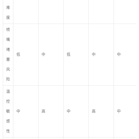
难
度
喷
嘴
堵
低
中
低
中
中
塞
风
险
温
控
敏
中
高
中
高
中
感
性