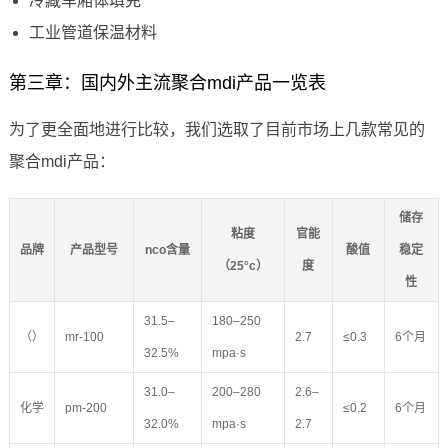
冷藏车厢体填充
工业管道保温材料
第三章：国内外主流聚合mdi产品一览表
为了更全面地进行比较，我们选取了目前市场上几款常见的
聚合mdi产品：
储存
粘度
官能
品牌
产品型号
nco含量
酸值
稳定
（25°c）
度
性
31.5–
180–250
（）
mr-100
2.7
≤0.3
6个月
32.5%
mpa·s
31.0–
200–280
2.6–
化学
pm-200
≤0.2
6个月
32.0%
mpa·s
2.7