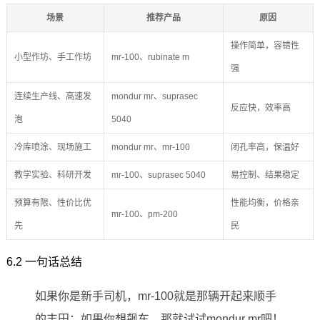
场景
推荐产品
原因
操作简单，容错性
小型作坊、手工作坊
mr-100、rubinate m
强
连续生产线、高速发
mondur mr、suprasec
反应快，效率高
泡
5040
冷库喷涂、现场施工
mondur mr、mr-100
闭孔率高，保温好
教学实验、科研开发
mr-100、suprasec 5040
易控制、结果稳定
预算有限、性价比优
性能均衡，价格亲
mr-100、pm-200
先
民
6.2 一句话总结
如果你是新手司机，mr-100就是那辆开起来顺手
的丰田；如果你想飙车，那就试试mondur mr吧！