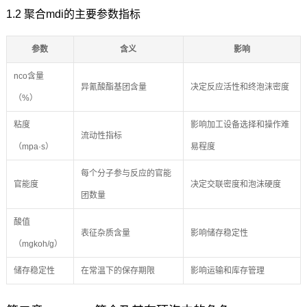
1.2 聚合mdi的主要参数指标
参数
含义
影响
nco含量
异氰酸酯基团含量
决定反应活性和终泡沫密度
（%）
粘度
影响加工设备选择和操作难
流动性指标
（mpa·s）
易程度
每个分子参与反应的官能
官能度
决定交联密度和泡沫硬度
团数量
酸值
表征杂质含量
影响储存稳定性
（mgkoh/g）
储存稳定性
在常温下的保存期限
影响运输和库存管理