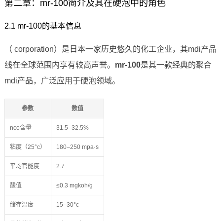
第二章：mr-100简介及其在硬泡中的角色
2.1 mr-100的基本信息
（ corporation）是日本一家历史悠久的化工企业，其mdi产品
线在全球范围内享有较高声誉。
mr-100
是其一款经典的聚合
mdi产品，广泛应用于硬泡领域。
参数
数值
nco含量
31.5–32.5%
粘度（25°c）
180–250 mpa·s
平均官能度
2.7
酸值
≤0.3 mgkoh/g
储存温度
15–30°c