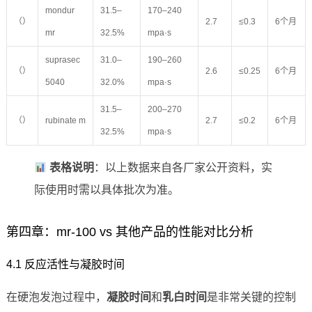
mondur
31.5–
170–240
（）
2.7
≤0.3
6个月
mr
32.5%
mpa·s
suprasec
31.0–
190–260
（）
2.6
≤0.25
6个月
5040
32.0%
mpa·s
31.5–
200–270
（）
rubinate m
2.7
≤0.2
6个月
32.5%
mpa·s
表格说明
：以上数据来自各厂家公开资料，实
际使用时需以具体批次为准。
第四章：mr-100 vs 其他产品的性能对比分析
4.1 反应活性与凝胶时间
在硬泡发泡过程中，
凝胶时间
和
乳白时间
是非常关键的控制