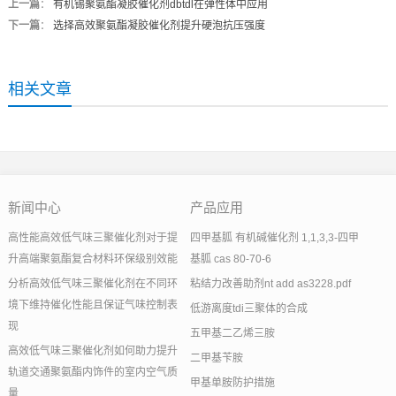
上一篇
：
有机锡聚氨酯凝胶催化剂dbtdl在弹性体中应用
下一篇
：
选择高效聚氨酯凝胶催化剂提升硬泡抗压强度
相关文章
新闻中心
产品应用
高性能高效低气味三聚催化剂对于提
四甲基胍 有机碱催化剂 1,1,3,3-四甲
升高端聚氨酯复合材料环保级别效能
基胍 cas 80-70-6
分析高效低气味三聚催化剂在不同环
粘结力改善助剂nt add as3228.pdf
境下维持催化性能且保证气味控制表
低游离度tdi三聚体的合成
现
五甲基二乙烯三胺
高效低气味三聚催化剂如何助力提升
二甲基苄胺
轨道交通聚氨酯内饰件的室内空气质
甲基单胺防护措施
量