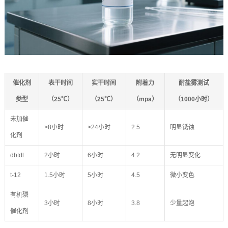
催化剂
表干时间
实干时间
附着力
耐盐雾测试
类型
（25℃）
（25℃）
（mpa）
（1000小时）
未加催
>8小时
>24小时
2.5
明显锈蚀
化剂
dbtdl
2小时
6小时
4.2
无明显变化
t-12
1.5小时
5小时
4.5
微小变色
有机磷
3小时
8小时
3.8
少量起泡
催化剂