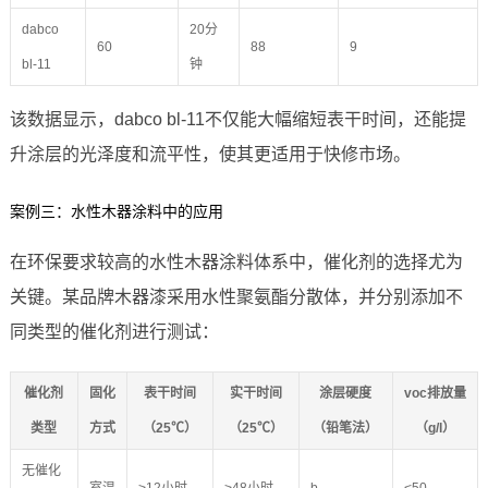
dabco
20分
60
88
9
bl-11
钟
该数据显示，dabco bl-11不仅能大幅缩短表干时间，还能提
升涂层的光泽度和流平性，使其更适用于快修市场。
案例三：水性木器涂料中的应用
在环保要求较高的水性木器涂料体系中，催化剂的选择尤为
关键。某品牌木器漆采用水性聚氨酯分散体，并分别添加不
同类型的催化剂进行测试：
催化剂
固化
表干时间
实干时间
涂层硬度
voc排放量
类型
方式
（25℃）
（25℃）
（铅笔法）
（g/l）
无催化