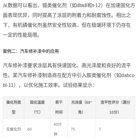
从数据可以看出，锡类催化剂（如dbtdl和t-12）在加速固化方
面表现优异，同时提高了涂层的附着力和耐腐蚀性。相比之
下，有机磷催化剂虽然安全性较高，但在极端环境下仍存在
一定的性能局限。
案例二：汽车修补漆中的应用
汽车修补漆要求涂层具有快速固化、高光泽度和良好的流平
性。某汽车修补漆制造商在配方中引入胺类催化剂（如dabco
bl-11），以优化施工效率。试验结果显示：
催化剂类
固化温度
表干
光泽度（60°
流平性评分（满分
型
（℃）
时间
角）
10分）
40分
无催化剂
60
75
7
钟