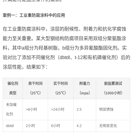
案例一：工业重防腐涂料中的应用
在工业重防腐涂料中，涂层的耐候性、附着力和抗化学腐蚀
能力至关重要。某大型钢结构防腐项目采用双组分聚氨酯涂
料，其中a组分为羟基树脂，b组分为多异氰酸酯固化剂。实
验对比了添加不同催化剂（dbtdl、t-12和有机磷催化剂）后的
涂层性能，结果如下：
催化剂
表干时间
实干时间
附着力
耐盐雾测试
类型
（25℃）
（25℃）
（mpa）
（1000小时）
未加催
>8小时
>24小时
2.5
明显锈蚀
化剂
dbtdl
2小时
6小时
4.2
无明显变化