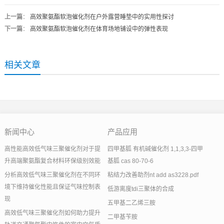
上一篇
：
高效聚氨酯软泡催化剂在户外露营睡垫中的实用性探讨
下一篇
：
高效聚氨酯软泡催化剂在体育场地铺设中的弹性表现
相关文章
新闻中心
产品应用
高性能高效低气味三聚催化剂对于提
四甲基胍 有机碱催化剂 1,1,3,3-四甲
升高端聚氨酯复合材料环保级别效能
基胍 cas 80-70-6
分析高效低气味三聚催化剂在不同环
粘结力改善助剂nt add as3228.pdf
境下维持催化性能且保证气味控制表
低游离度tdi三聚体的合成
现
五甲基二乙烯三胺
高效低气味三聚催化剂如何助力提升
二甲基苄胺