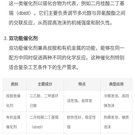
这一类催化剂以锡化合物为代表，例如二月桂酸二丁基
锡（dbtdl）。它们主要负责调节多元醇与异氰酸酯之间
的交联反应，从而提高泡沫的机械强度和耐久性。
双功能催化剂
双功能催化剂兼具叔胺和有机金属的功能，能够在同一
配方中同时促进两种不同的化学反应。这种催化剂特别
适合复杂工艺条件下的生产需求。
类别
主要成分
特点
典型应用
叔胺类催
三乙胺、二甲基环
冷模发泡、高回
活性强，易挥发
化剂
己胺
弹泡沫
有机金属
二月桂酸二丁基锡
耐热性好，稳定性
热模发泡、硬质
催化剂
（dbtdl）
强
泡沫