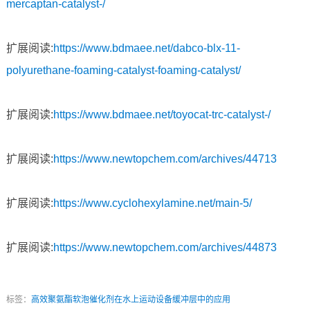
mercaptan-catalyst-/
扩展阅读:
https://www.bdmaee.net/dabco-blx-11-
polyurethane-foaming-catalyst-foaming-catalyst/
扩展阅读:
https://www.bdmaee.net/toyocat-trc-catalyst-/
扩展阅读:
https://www.newtopchem.com/archives/44713
扩展阅读:
https://www.cyclohexylamine.net/main-5/
扩展阅读:
https://www.newtopchem.com/archives/44873
标签：
高效聚氨酯软泡催化剂在水上运动设备缓冲层中的应用