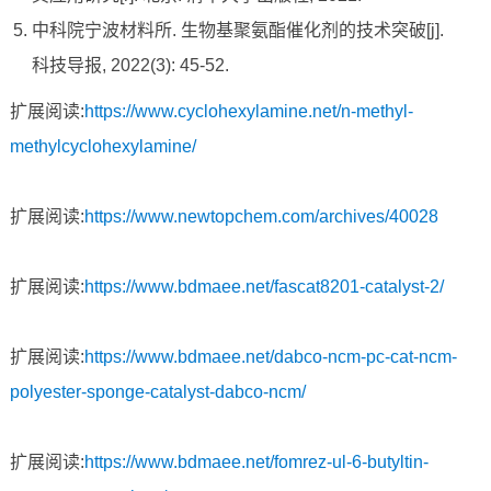
中科院宁波材料所. 生物基聚氨酯催化剂的技术突破[j].
科技导报, 2022(3): 45-52.
扩展阅读:
https://www.cyclohexylamine.net/n-methyl-
methylcyclohexylamine/
扩展阅读:
https://www.newtopchem.com/archives/40028
扩展阅读:
https://www.bdmaee.net/fascat8201-catalyst-2/
扩展阅读:
https://www.bdmaee.net/dabco-ncm-pc-cat-ncm-
polyester-sponge-catalyst-dabco-ncm/
扩展阅读:
https://www.bdmaee.net/fomrez-ul-6-butyltin-