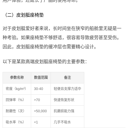
用户体验，还延长了产品的使用寿命。
（二）皮划艇座椅垫
对于皮划艇爱好者来说，长时间坐在狭窄的船舱里无疑是一
种考验。如果座椅垫不够舒适，很容易导致疲劳甚至受伤。
因此，皮划艇座椅垫的缓冲层也需要精心设计。
以下是某款高端皮划艇座椅垫的主要参数：
参数名称
数值范围
备注
密度（kg/m³）
30-40
轻便且支撑力适中
回弹率（%）
>70
快速恢复形状
耐磨性（次）
>50,000
抗磨损能力强
吸水率（%）
<1
几乎不吸水