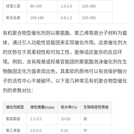
硅藻土基
80-150
1.0-2.0
120-300
氧化钛基
100-180
0.8-1.2
100-350
有机聚合物型催化剂则以聚氨酯、聚乙烯等高分子材料为载
体，通过引入功能性官能团来实现催化作用。这类催化剂大
的优势在于其柔韧性和可加工性，能够适应复杂的反应环
境。例如，含有羧基或羟基官能团的聚氨酯泡沫催化剂在生
物酶固定化方面表现出色，其柔软的质地可以有效保护酶分
子的活性中心不被破坏。以下是几种常见有机聚合物型催化
剂的参数对比：
催化剂类型
弹性模量(mpa)
吸水率(%)
生物相容性等级
聚氨酯基
1.2-3.5
10-20
高
聚乙烯基
2.5-5.0
5-15
中