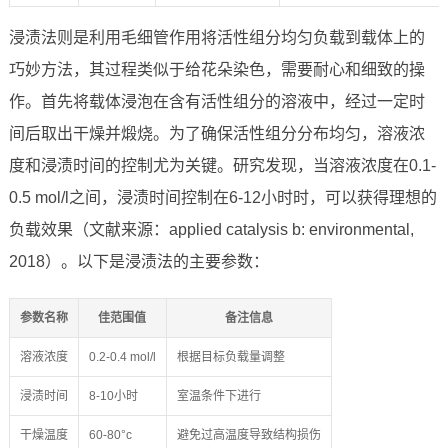
浸渍法则是利用毛细管作用将活性组分均匀负载到载体上的
巧妙方法，其过程类似于给花朵染色，需要耐心和细致的操
作。首先将载体浸泡在含有活性组分的溶液中，经过一定时
间后取出干燥并煅烧。为了确保活性组分分布均匀，溶液浓
度和浸渍时间的控制尤为关键。研究发现，当溶液浓度在0.1-
0.5 mol/l之间，浸渍时间控制在6-12小时时，可以获得理想的
负载效果（文献来源：applied catalysis b: environmental,
2018）。以下是浸渍法的主要参数：
参数名称
佳范围值
备注信息
溶液浓度
0.2-0.4 mol/l
根据目标负载量调整
浸渍时间
8-10小时
室温条件下进行
干燥温度
60-80°c
避免过高温度导致结构损伤