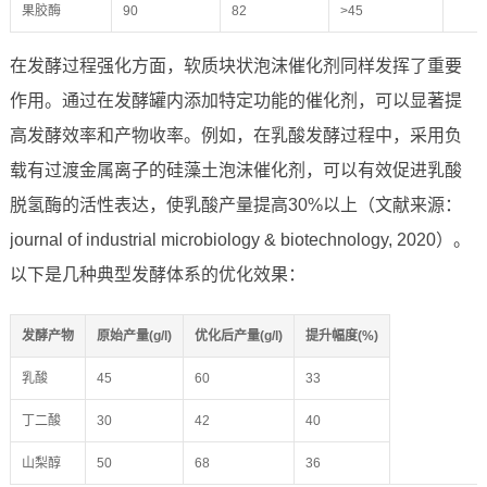
果胶酶
90
82
>45
在发酵过程强化方面，软质块状泡沫催化剂同样发挥了重要
作用。通过在发酵罐内添加特定功能的催化剂，可以显著提
高发酵效率和产物收率。例如，在乳酸发酵过程中，采用负
载有过渡金属离子的硅藻土泡沫催化剂，可以有效促进乳酸
脱氢酶的活性表达，使乳酸产量提高30%以上（文献来源：
journal of industrial microbiology & biotechnology, 2020）。
以下是几种典型发酵体系的优化效果：
发酵产物
原始产量(g/l)
优化后产量(g/l)
提升幅度(%)
乳酸
45
60
33
丁二酸
30
42
40
山梨醇
50
68
36