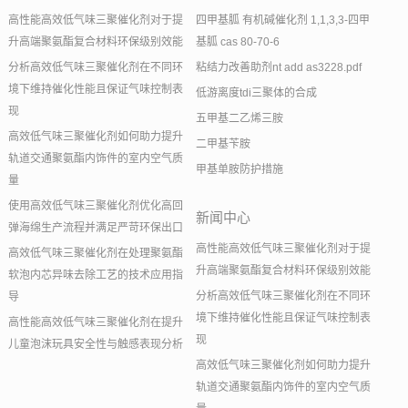
高性能高效低气味三聚催化剂对于提
四甲基胍 有机碱催化剂 1,1,3,3-四甲
升高端聚氨酯复合材料环保级别效能
基胍 cas 80-70-6
分析高效低气味三聚催化剂在不同环
粘结力改善助剂nt add as3228.pdf
境下维持催化性能且保证气味控制表
低游离度tdi三聚体的合成
现
五甲基二乙烯三胺
高效低气味三聚催化剂如何助力提升
二甲基苄胺
轨道交通聚氨酯内饰件的室内空气质
甲基单胺防护措施
量
使用高效低气味三聚催化剂优化高回
新闻中心
弹海绵生产流程并满足严苛环保出口
高性能高效低气味三聚催化剂对于提
高效低气味三聚催化剂在处理聚氨酯
升高端聚氨酯复合材料环保级别效能
软泡内芯异味去除工艺的技术应用指
分析高效低气味三聚催化剂在不同环
导
境下维持催化性能且保证气味控制表
高性能高效低气味三聚催化剂在提升
现
儿童泡沫玩具安全性与触感表现分析
高效低气味三聚催化剂如何助力提升
轨道交通聚氨酯内饰件的室内空气质