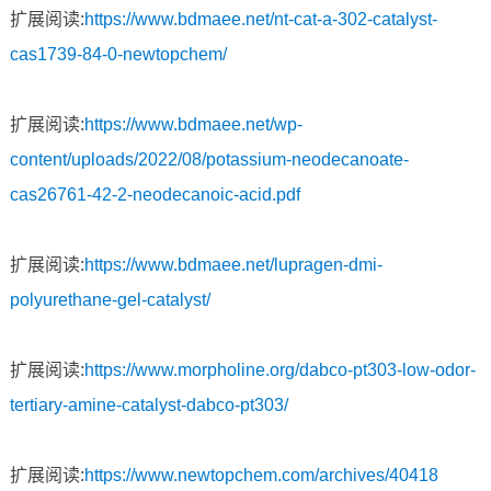
扩展阅读:
https://www.bdmaee.net/nt-cat-a-302-catalyst-
cas1739-84-0-newtopchem/
扩展阅读:
https://www.bdmaee.net/wp-
content/uploads/2022/08/potassium-neodecanoate-
cas26761-42-2-neodecanoic-acid.pdf
扩展阅读:
https://www.bdmaee.net/lupragen-dmi-
polyurethane-gel-catalyst/
扩展阅读:
https://www.morpholine.org/dabco-pt303-low-odor-
tertiary-amine-catalyst-dabco-pt303/
扩展阅读:
https://www.newtopchem.com/archives/40418