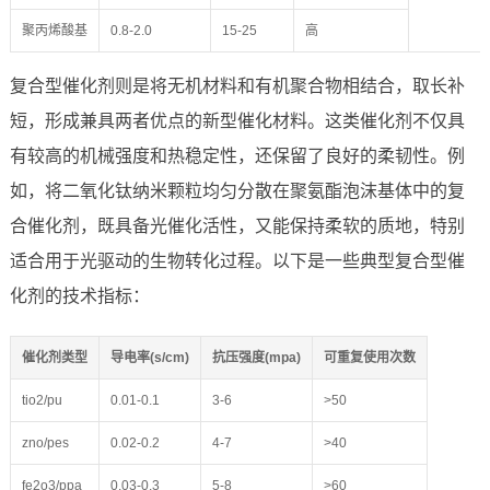
聚丙烯酸基
0.8-2.0
15-25
高
复合型催化剂则是将无机材料和有机聚合物相结合，取长补
短，形成兼具两者优点的新型催化材料。这类催化剂不仅具
有较高的机械强度和热稳定性，还保留了良好的柔韧性。例
如，将二氧化钛纳米颗粒均匀分散在聚氨酯泡沫基体中的复
合催化剂，既具备光催化活性，又能保持柔软的质地，特别
适合用于光驱动的生物转化过程。以下是一些典型复合型催
化剂的技术指标：
催化剂类型
导电率(s/cm)
抗压强度(mpa)
可重复使用次数
tio2/pu
0.01-0.1
3-6
>50
zno/pes
0.02-0.2
4-7
>40
fe2o3/ppa
0.03-0.3
5-8
>60